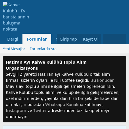
Dergi
Forumlar
Neler Yeni
Giriş Yap
Kayıt Ol
Kullanıcılar
Yeni Mesajlar
Forumlarda Ara
Haziran Ayı Kahve Kulübü Toplu Alım
Organizasyonu
Sevgili Ziyaretçi Haziran ayı Kahve Kulübü ortak alım
firması sizlerin oyları ile Niji Coffee seçildi.
Bu konudan
Mayıs ayı toplu alımı ile ilgili gelişmeleri öğrenebilirsin.
Kahve Kulübü toplu alımı ve kulüp ile ilgili gelişmelerden,
özel indirimlerden, yayınlardan hızlı bir şekilde haberdar
olmak için buradan
Whatsapp Kanalına
katılmayı,
Instagram
ve
Twitter
adreslerinden bizi takip etmeyi
unutmayın.