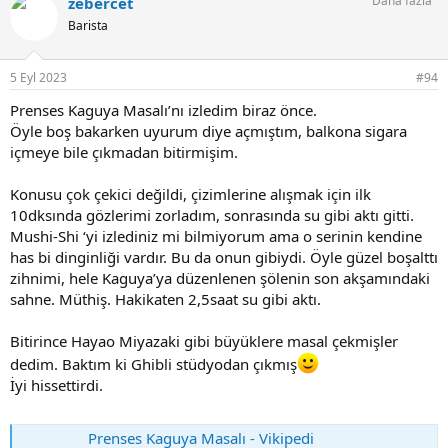
Daha fazla
zebercet
k
i
Barista
l
e
r
5 Eyl 2023
#94
:
Prenses Kaguya Masalı’nı izledim biraz önce.
Öyle boş bakarken uyurum diye açmıştım, balkona sigara
içmeye bile çıkmadan bitirmişim.
Konusu çok çekici değildi, çizimlerine alışmak için ilk
10dksında gözlerimi zorladım, sonrasında su gibi aktı gitti.
Mushi-Shi ‘yi izlediniz mi bilmiyorum ama o serinin kendine
has bi dinginliği vardır. Bu da onun gibiydi. Öyle güzel boşalttı
zihnimi, hele Kaguya’ya düzenlenen şölenin son akşamındaki
sahne. Müthiş. Hakikaten 2,5saat su gibi aktı.
Bitirince Hayao Miyazaki gibi büyüklere masal çekmişler
dedim. Baktım ki Ghibli stüdyodan çıkmış
İyi hissettirdi.
Prenses Kaguya Masalı - Vikipedi