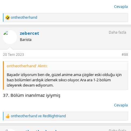
Cevapla
ontheotherhand
T
e
p
Daha fazla
zebercet
k
i
Barista
l
e
r
20 Tem 2023
#88
:
ontheotherhand' Alıntı:
Bayadır izliyorum ben de, güzel anime ama çizgiler eski olduğu için
bazı bölümleri ardışık izlemek sıkıcı oluyor. Ara ara 1-2 bölüm
izleyerek devam ediyorum.
37. Bölüm inanılmaz iyiymiş
Cevapla
ontheotherhand
ve
RedRightHand
T
e
p
Daha fazla