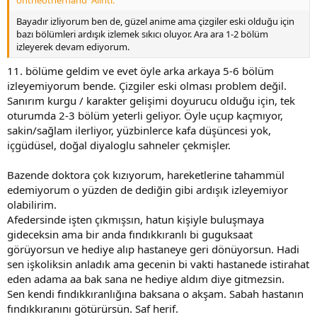
ontheotherhand' Alıntı:
Bayadır izliyorum ben de, güzel anime ama çizgiler eski olduğu için
bazı bölümleri ardışık izlemek sıkıcı oluyor. Ara ara 1-2 bölüm
izleyerek devam ediyorum.
11. bölüme geldim ve evet öyle arka arkaya 5-6 bölüm
izleyemiyorum bende. Çizgiler eski olması problem değil.
Sanırım kurgu / karakter gelişimi doyurucu olduğu için, tek
oturumda 2-3 bölüm yeterli geliyor. Öyle uçup kaçmıyor,
sakin/sağlam ilerliyor, yüzbinlerce kafa düşüncesi yok,
içgüdüsel, doğal diyaloglu sahneler çekmişler.
Bazende doktora çok kızıyorum, hareketlerine tahammül
edemiyorum o yüzden de dediğin gibi ardışık izleyemiyor
olabilirim.
Afedersinde işten çıkmışsın, hatun kişiyle buluşmaya
gideceksin ama bir anda fındıkkıranlı bi guguksaat
görüyorsun ve hediye alıp hastaneye geri dönüyorsun. Hadi
sen işkoliksin anladık ama gecenin bi vakti hastanede istirahat
eden adama aa bak sana ne hediye aldım diye gitmezsin.
Sen kendi fındıkkıranlığına baksana o akşam. Sabah hastanın
fındıkkıranını götürürsün. Saf herif.