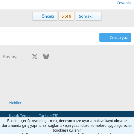
Cevapla
First
Son
Önceki
5 of 9
Sonraki
Cevap yaz
Facebook
X
Bluesky
LinkedIn
Reddit
Pinterest
Tumblr
WhatsApp
E-posta
Paylaş:
Hobiler
Klasik Tema
Turkce (TR)
Bu site, içeriği kişiselleştirmek, deneyiminize uyarlamak ve kayıt olmanız
Bize Ulaşın
Kullanım ve Şartlar
Gizlilik Politikası
Yardım
durumunda giriş yapmanızı sağlamak için yasal düzenlemelere uygun çerezler
Ana Sayfa
R
(cookies) kullanır.
S