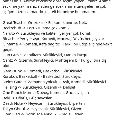
olmazsınız. Anime zevkinize göre seçim yapabilirsiniz. Anime
zevkime yakınsanız sizden gelecek anime tavsiyelerine çok
açığım. Uzun zamandır kaliteli bir anime bulamadım.
Great Teacher Onizuka -> En komik anime. Net..
Beelzebub -> Çocuksu ama çok komik
Naruto -> Sürükleyici ve kaliteli, yer yer çok komik
Bleach -> Yer yer aşırı Komedi, Macera, Dövüş her şey var
Gintama -> Komedi, Kafa dağıtıcı, Farklı bir utopia içinde vakit
geçirtir
Gun Grave -> İntikam, Sürükleyici, Harika kurgu
Gantz -> Gizemli, Sürükleyici, Muhteşem bir kurgu, Sıra dışı
plot
Slam Dunk -> Komedi, Basketbol, Sürükleyici
Kuroko's Basketball -> Basketbol, Sürükleyici
Steins Gate -> Zamanda yolculuk, Aşk, Komedi, Sürükleyici
Hellsing -> Sürükleyici, Gizemli -> Dehşet
One Punch Man -> Dövüş, Komedi, Güç savaşları
Baki -> Dövüş, Güç savaşları
Death Note -> Heyecanlı, Sürükleyici, Ürperten
Tokyo Ghoul -> Heyecanlı, Sürükleyici, Gizemli
Elfen Lied -> Gotik, Melankolik, Sıradışı, Dram