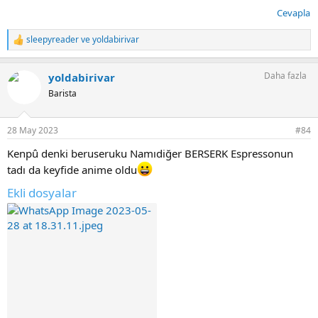
Cevapla
sleepyreader
ve
yoldabirivar
T
e
p
Daha fazla
yoldabirivar
k
i
Barista
l
e
r
28 May 2023
#84
:
Kenpû denki beruseruku Namıdiğer BERSERK Espressonun
tadı da keyfide anime oldu
Ekli dosyalar