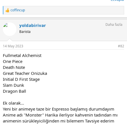
coffincup
T
e
p
Daha fazla
yoldabirivar
k
i
Barista
l
e
r
14 May 2023
#82
:
Fullmetal Alchemist
One Piece
Death Note
Great Teacher Onizuka
Initial D First Stage
Slam Dunk
Dragon Ball
Ek olarak...
Yeni bir animeye taze bir Espresso başlamış durumdayım
Anime adı ''Monster'' Harika ilerliyor kahvenin tadından mı
animenin sürükleyiciliğinden mi bilemem Tavsiye ederim