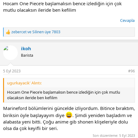
Hocam One Piece'e başlamalısın bence izlediğin için çok
mutlu olacaksın ileride ben kefilim
Cevapla
zebercet
ve
Silinen üye 7803
T
e
p
ikoh
k
i
Barista
l
e
r
5 Eyl 2023
#96
:
ugurkayacik' Alıntı:
Hocam One Piece'e başlamalısın bence izlediğin için çok mutlu
olacaksın ileride ben kefilim
Marineford bölümlerini güncelde izliyordum. Bitince bıraktım,
biriksin öyle başlayayım diye
. Şimdi yeniden başladım ve
alabasta yeni bitti. Çoğu anime gib shonen klişeleriyle dolu
olsa da çok keyifli bir seri.
Son düzenleme:
5 Eyl 2023