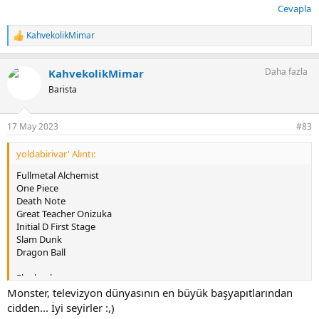
Cevapla
KahvekolikMimar
T
e
p
Daha fazla
KahvekolikMimar
k
i
Barista
l
e
r
17 May 2023
#83
:
yoldabirivar' Alıntı:
Fullmetal Alchemist
One Piece
Death Note
Great Teacher Onizuka
Initial D First Stage
Slam Dunk
Dragon Ball
Ek olarak...
Yeni bir animeye taze bir Espresso başlamış durumdayım Anime adı
Monster, televizyon dünyasının en büyük başyapıtlarından
''Monster'' Harika ilerliyor kahvenin tadından mı animenin
cidden... İyi seyirler :,)
sürükleyiciliğinden mi bilemem Tavsiye ederim