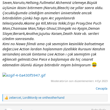
Seven,Naruto,Hellsing,Fullmetal Alchemist izlemeye.Büyük
üçlünün ikisini bitirmem (Naruto,Bleach) ise yıllar sonra oldu.
Çocukluğumda izlediğim animeleri üniversitede ancak
bitirebildim çünkü hep aynı Arc yayınlanırdı
televizyonda.Akame ga Kill,Mirası Nikki,Ergo Proxy,One Puch
Man,Chainsaw Man,Tokyo Ghoul,Shingeki no Kyojin,Demon
Slayer,Berserk,Another,Jujutsu Kaisen,Death Note vb. serileri
izledim sonrasında.
Kimi no Nawa filmdi ama çok sevmiştim kesinlikle bahsetmeye
değer.Live Action lardan hoşlanmam (özellikle Rurouni Kenshin
serisinden) ancak Gintama Live Action ı çok sevmiştim çok
eğlenceli gelmisti.One Piece e başlamaya da hiç cesaret
edemedim ölümlü dünya bitirebilir miyim bilmiyorum
Moderatörün son düzenlenenleri:
4 Eyl 2023
Cevapla
zebercet
,
LordMordy
ve
ontheotherhand
T
e
p