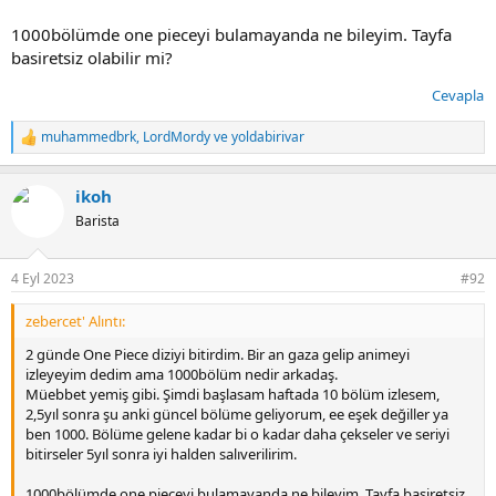
1000bölümde one pieceyi bulamayanda ne bileyim. Tayfa
basiretsiz olabilir mi?
Cevapla
muhammedbrk
,
LordMordy
ve
yoldabirivar
T
e
p
ikoh
k
i
Barista
l
e
r
4 Eyl 2023
#92
:
zebercet' Alıntı:
2 günde One Piece diziyi bitirdim. Bir an gaza gelip animeyi
izleyeyim dedim ama 1000bölüm nedir arkadaş.
Müebbet yemiş gibi. Şimdi başlasam haftada 10 bölüm izlesem,
2,5yıl sonra şu anki güncel bölüme geliyorum, ee eşek değiller ya
ben 1000. Bölüme gelene kadar bi o kadar daha çekseler ve seriyi
bitirseler 5yıl sonra iyi halden salıverilirim.
1000bölümde one pieceyi bulamayanda ne bileyim. Tayfa basiretsiz