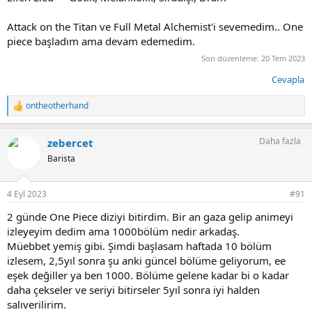
Attack on the Titan ve Full Metal Alchemist'i sevemedim.. One
piece başladım ama devam edemedim.
Son düzenleme:
20 Tem 2023
Cevapla
ontheotherhand
T
e
p
Daha fazla
zebercet
k
i
Barista
l
e
r
4 Eyl 2023
#91
:
2 günde One Piece diziyi bitirdim. Bir an gaza gelip animeyi
izleyeyim dedim ama 1000bölüm nedir arkadaş.
Müebbet yemiş gibi. Şimdi başlasam haftada 10 bölüm
izlesem, 2,5yıl sonra şu anki güncel bölüme geliyorum, ee
eşek değiller ya ben 1000. Bölüme gelene kadar bi o kadar
daha çekseler ve seriyi bitirseler 5yıl sonra iyi halden
salıverilirim.