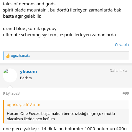
tales of demons and gods
spirit blade mountain , bu dördü ilerleyen zamanlarda bak
basta agır gelebilir.
grand blue ,komik goygoy
ultimate scheming system , esprili ilerleyen zamanlarda
Cevapla
oguzhanata
T
e
p
Daha fazla
ykosem
k
i
Barista
l
e
r
9 Eyl 2023
#99
:
ugurkayacik' Alıntı:
Hocam One Piece'e başlamalısın bence izlediğin için çok mutlu
olacaksın ileride ben kefilim
one piece yaklaşık 14 dk falan bölümler 1000 bölümün 400ü