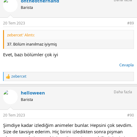
ontheotherhand
k
i
Barista
l
e
r
20 Tem 2023
#89
:
zebercet' Alıntı:
37. Bölüm inanılmaz iyiymiş
Evet, bazı bölümler çok iyi
Cevapla
zebercet
T
e
p
Daha fazla
helloween
k
i
Barista
l
e
r
20 Tem 2023
#90
:
Şimdiye kadar izlediğim animeler bunlar. Hepsini çok sevdim.
Size de tavsiye ederim. Hiç birini izledikten sonra pişman