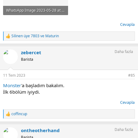
WhatsApp Image 2023-05-28 at 18.31.11.jpeg
63.1 KB · Görüntüleme: 22
Cevapla
Silinen üye 7803
ve
Maturin
T
e
p
Daha fazla
zebercet
k
i
Barista
l
e
r
11 Tem 2023
#85
:
Monster
'a başladım bakalım.
İlk 6bölüm iyiydi.
Cevapla
coffincup
T
e
p
Daha fazla
ontheotherhand
k
i
Barista