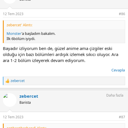
l
e
r
12 Tem 2023
#86
:
zebercet' Alıntı:
Monster
'a başladım bakalım.
İlk 6bölüm iyiydi.
Bayadır izliyorum ben de, güzel anime ama çizgiler eski
olduğu için bazı bölümleri ardışık izlemek sıkıcı oluyor. Ara
ara 1-2 bölüm izleyerek devam ediyorum.
Cevapla
zebercet
T
e
p
Daha fazla
zebercet
k
i
Barista
l
e
r
12 Tem 2023
#87
: