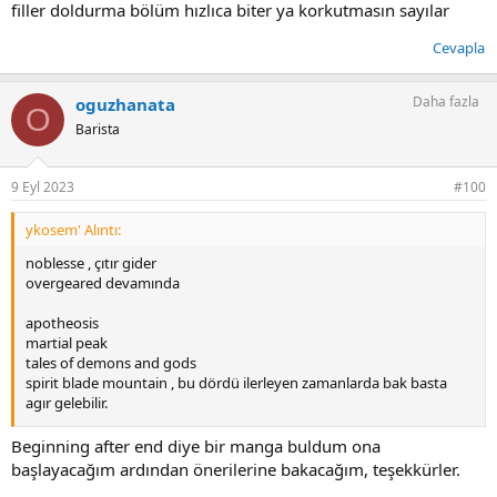
filler doldurma bölüm hızlıca biter ya korkutmasın sayılar
Cevapla
Daha fazla
oguzhanata
O
Barista
9 Eyl 2023
#100
ykosem' Alıntı:
noblesse , çıtır gider
overgeared devamında
apotheosis
martial peak
tales of demons and gods
spirit blade mountain , bu dördü ilerleyen zamanlarda bak basta
agır gelebilir.
grand blue ,komik goygoy
Beginning after end diye bir manga buldum ona
ultimate scheming system , esprili ilerleyen zamanlarda
başlayacağım ardından önerilerine bakacağım, teşekkürler.