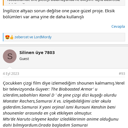
olabilir mi?
İngilizce altyazı sorun değilse one pace güzel proje. Eksik
bölümleri var ama yine de daha kullanışlı
Cevapla
zebercet
ve
LordMordy
T
e
p
Silinen üye 7803
k
S
i
Guest
l
e
r
4 Eyl 2023
#93
:
Çocukken çizgi film diye izlemediğim shounen kalmamış.Yerel
bir televizyonda
Guyver: The Bioboosted Armor' u
izlerdim,sabahları Kanal D ' de yine çizgi dizi kuşağı olurdu
Monster Rachers,Samurai X vs. izleyebildiğimi izler okula
giderdim.Samurai X yani orjinal ismi Rurouni Kenshin beni
shounenler arasında en çok etkileyen olmuştur.
Mtv'de Naruto izleyene kadar izlediklerimin anime olduğunu
dahi bilmiyordum.Orada başladım Samurai