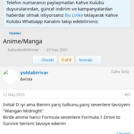
Telefon numaranızı paylaşmadan Kahve Kulübü
duyurularından, güncel indirim ve kampanyalardan
haberdar olmak istiyorsanız
Bu Linke
tıklayarak Kahve
Kulübü Whatsapp Kanalını takip edebilirsiniz.
Hobiler
Anime/Manga
K
B
KahvekolikMimar
23 Haz 2021
o
a
First
Son
Önceki
5 of 9
Sonraki
n
ş
u
l
y
a
Daha fazla
yoldabirivar
u
n
Barista
b
g
a
ı
ş
ç
12 May 2023
#81
l
t
a
a
Initial D iyi ama Benim yarış tutkunu,yarış sevenlere tavsiyem
t
r
''Wangan Midnight''
a
i
Birde anime harici Formula sevenlere Formula.1.Drive to
n
h
Survive Serisini tavsiye ederim
i
Cevapla