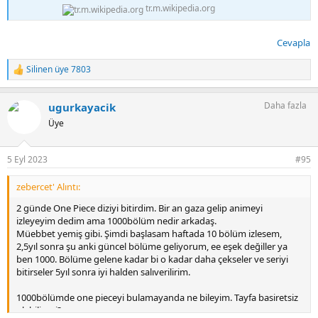
tr.m.wikipedia.org
Cevapla
Silinen üye 7803
T
e
p
Daha fazla
ugurkayacik
k
i
Üye
l
e
r
5 Eyl 2023
#95
:
zebercet' Alıntı:
2 günde One Piece diziyi bitirdim. Bir an gaza gelip animeyi
izleyeyim dedim ama 1000bölüm nedir arkadaş.
Müebbet yemiş gibi. Şimdi başlasam haftada 10 bölüm izlesem,
2,5yıl sonra şu anki güncel bölüme geliyorum, ee eşek değiller ya
ben 1000. Bölüme gelene kadar bi o kadar daha çekseler ve seriyi
bitirseler 5yıl sonra iyi halden salıverilirim.
1000bölümde one pieceyi bulamayanda ne bileyim. Tayfa basiretsiz
olabilir mi?