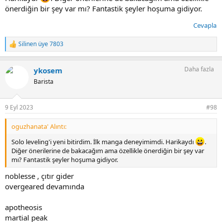
ultimate scheming system
önerdiğin bir şey var mı? Fantastik şeyler hoşuma gidiyor.
spirit blade mountain
grand blue
Cevapla
overgeared
Silinen üye 7803
T
e
p
Daha fazla
ykosem
k
i
Barista
l
e
r
9 Eyl 2023
#98
:
oguzhanata' Alıntı:
Solo leveling'i yeni bitirdim. İlk manga deneyimimdi. Harikaydı
.
Diğer önerilerine de bakacağım ama özellikle önerdiğin bir şey var
mı? Fantastik şeyler hoşuma gidiyor.
noblesse , çıtır gider
overgeared devamında
apotheosis
martial peak