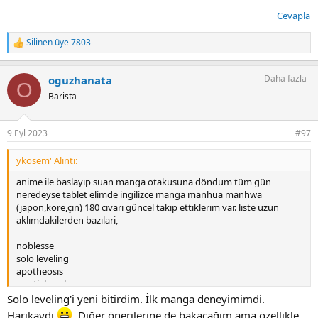
Cevapla
Silinen üye 7803
T
e
p
Daha fazla
oguzhanata
k
O
i
Barista
l
e
r
9 Eyl 2023
#97
:
ykosem' Alıntı:
anime ile baslayıp suan manga otakusuna döndum tüm gün
neredeyse tablet elimde ingilizce manga manhua manhwa
(japon,kore,çin) 180 civarı güncel takip ettiklerim var. liste uzun
aklımdakilerden bazılari,
noblesse
solo leveling
apotheosis
martial peak
tales of demons and gods
Solo leveling'i yeni bitirdim. İlk manga deneyimimdi.
the child of light
Harikaydı
. Diğer önerilerine de bakacağım ama özellikle