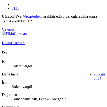
#131
Ultracoffe'ye
@roasterbeg
teşekkür ediyoruz, onları daha sonra
ayrıca ziyaret ederiz
Cevapla
ElkinGuzman
Üye
İsim
Erdem vargöl
Daha fazla
23 Ağu
2024
İsim
Erdem vargöl
Değirmen
Comandante c40, Fellow Ode gen 2