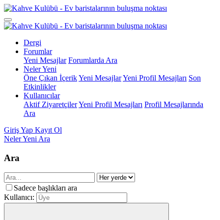
Dergi
Forumlar
Yeni Mesajlar
Forumlarda Ara
Neler Yeni
Öne Çıkan İçerik
Yeni Mesajlar
Yeni Profil Mesajları
Son
Etkinlikler
Kullanıcılar
Aktif Ziyaretçiler
Yeni Profil Mesajları
Profil Mesajlarında
Ara
Giriş Yap
Kayıt Ol
Neler Yeni
Ara
Ara
Sadece başlıkları ara
Kullanıcı: