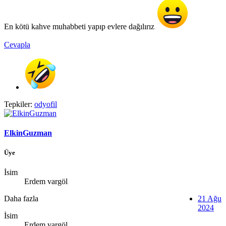
En kötü kahve muhabbeti yapıp evlere dağılırız
Cevapla
Tepkiler:
odyofil
ElkinGuzman
Üye
İsim
Erdem vargöl
Daha fazla
21 Ağu
2024
İsim
Erdem vargöl