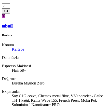
Git
O
odyofil
Barista
Konum
Kartepe
Daha fazla
Espresso Makinesi
Flair 58+
Değirmen
Eureka Mignon Zero
Ekipmanlar
Soy C1G cezve, Chemex metal filtre, V60 porselen- Cafec
TH-1 kağıt, Kalita Wave 155, French Press, Moka Pot,
Subminimal Nanofoamer PRO,