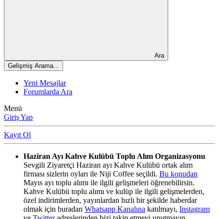
Ara
Gelişmiş Arama...
Yeni Mesajlar
Forumlarda Ara
Menü
Giriş Yap
Kayıt Ol
Haziran Ayı Kahve Kulübü Toplu Alım Organizasyonu
Sevgili Ziyaretçi Haziran ayı Kahve Kulübü ortak alım
firması sizlerin oyları ile Niji Coffee seçildi.
Bu konudan
Mayıs ayı toplu alımı ile ilgili gelişmeleri öğrenebilirsin.
Kahve Kulübü toplu alımı ve kulüp ile ilgili gelişmelerden,
özel indirimlerden, yayınlardan hızlı bir şekilde haberdar
olmak için buradan
Whatsapp Kanalına
katılmayı,
Instagram
ve
Twitter
adreslerinden bizi takip etmeyi unutmayın.