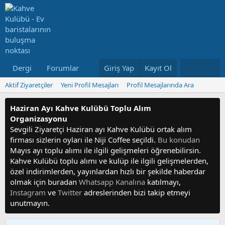
Dergi
Forumlar
Neler Yeni
Giriş Yap
Kayıt Ol
Kullanıcılar
Aktif Ziyaretçiler
Yeni Profil Mesajları
Profil Mesajlarında Ara
Haziran Ayı Kahve Kulübü Toplu Alım
Organizasyonu
Sevgili Ziyaretçi Haziran ayı Kahve Kulübü ortak alım
firması sizlerin oyları ile Niji Coffee seçildi.
Bu konudan
Mayıs ayı toplu alımı ile ilgili gelişmeleri öğrenebilirsin.
Kahve Kulübü toplu alımı ve kulüp ile ilgili gelişmelerden,
özel indirimlerden, yayınlardan hızlı bir şekilde haberdar
olmak için buradan
Whatsapp Kanalına
katılmayı,
Instagram
ve
Twitter
adreslerinden bizi takip etmeyi
unutmayın.