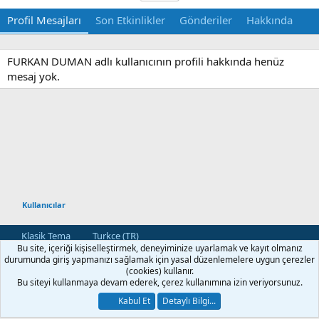
Profil Mesajları
Son Etkinlikler
Gönderiler
Hakkında
FURKAN DUMAN adlı kullanıcının profili hakkında henüz
mesaj yok.
Kullanıcılar
Klasik Tema
Turkce (TR)
Bu site, içeriği kişiselleştirmek, deneyiminize uyarlamak ve kayıt olmanız
Bize Ulaşın
Kullanım ve Şartlar
Gizlilik Politikası
Yardım
durumunda giriş yapmanızı sağlamak için yasal düzenlemelere uygun çerezler
Ana Sayfa
R
(cookies) kullanır.
S
Bu siteyi kullanmaya devam ederek, çerez kullanımına izin veriyorsunuz.
S
®
Community platform by XenForo
© 2010-2026 XenForo Ltd.
Kabul Et
Detaylı Bilgi...
[XGT] Forum statistics system
- XenGenTr