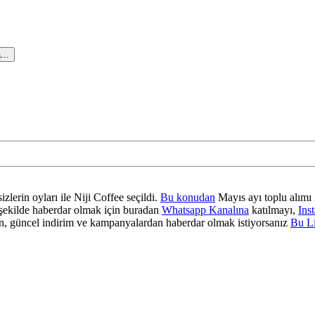
...
zlerin oyları ile Niji Coffee seçildi.
Bu konudan
Mayıs ayı toplu alımı 
ir şekilde haberdar olmak için buradan
Whatsapp Kanalına
katılmayı,
Ins
 güncel indirim ve kampanyalardan haberdar olmak istiyorsanız
Bu L