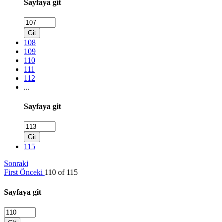
Sayfaya git
Git
108
109
110
111
112
...
Sayfaya git
Git
115
Sonraki
First
Önceki
110 of 115
Sayfaya git