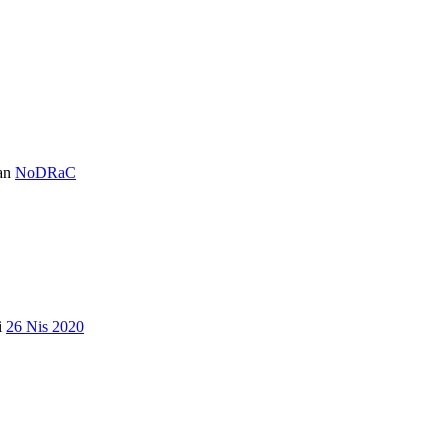
an
NoDRaC
i
26 Nis 2020