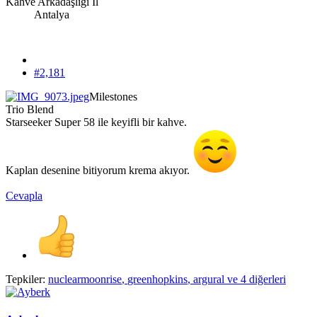
Kahve Arkadaşlığı İl
Antalya
#2,181
Milestones
Trio Blend
Starseeker Super 58 ile keyifli bir kahve.
Kaplan desenine bitiyorum krema akıyor.
Cevapla
Tepkiler:
nuclearmoonrise
,
greenhopkins
,
argural
ve 4 diğerleri