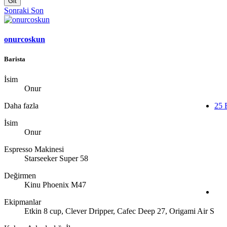
Git
Sonraki
Son
onurcoskun
Barista
İsim
Onur
Daha fazla
25 
İsim
Onur
Espresso Makinesi
Starseeker Super 58
Değirmen
Kinu Phoenix M47
Ekipmanlar
Etkin 8 cup, Clever Dripper, Cafec Deep 27, Origami Air S