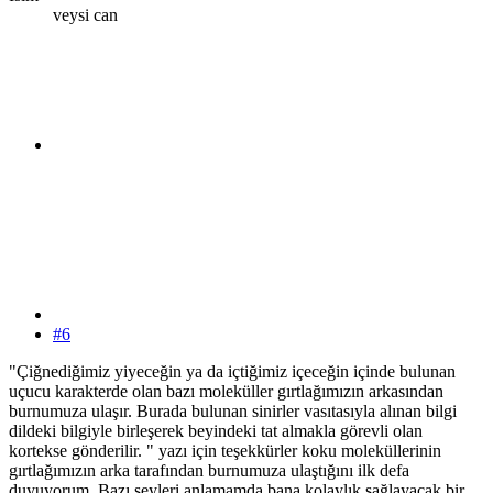
veysi can
#6
"Çiğnediğimiz yiyeceğin ya da içtiğimiz içeceğin içinde bulunan
uçucu karakterde olan bazı moleküller gırtlağımızın arkasından
burnumuza ulaşır. Burada bulunan sinirler vasıtasıyla alınan bilgi
dildeki bilgiyle birleşerek beyindeki tat almakla görevli olan
kortekse gönderilir. " yazı için teşekkürler koku moleküllerinin
gırtlağımızın arka tarafından burnumuza ulaştığını ilk defa
duyuyorum. Bazı şeyleri anlamamda bana kolaylık sağlayacak bir