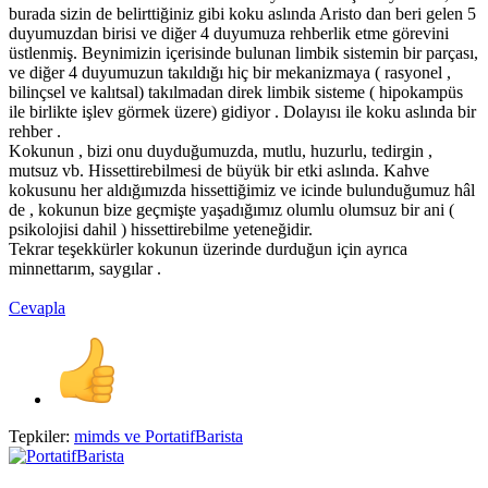
burada sizin de belirttiğiniz gibi koku aslında Aristo dan beri gelen 5
duyumuzdan birisi ve diğer 4 duyumuza rehberlik etme görevini
üstlenmiş. Beynimizin içerisinde bulunan limbik sistemin bir parçası,
ve diğer 4 duyumuzun takıldığı hiç bir mekanizmaya ( rasyonel ,
bilinçsel ve kalıtsal) takılmadan direk limbik sisteme ( hipokampüs
ile birlikte işlev görmek üzere) gidiyor . Dolayısı ile koku aslında bir
rehber .
Kokunun , bizi onu duyduğumuzda, mutlu, huzurlu, tedirgin ,
mutsuz vb. Hissettirebilmesi de büyük bir etki aslında. Kahve
kokusunu her aldığımızda hissettiğimiz ve icinde bulunduğumuz hâl
de , kokunun bize geçmişte yaşadığımız olumlu olumsuz bir ani (
psikolojisi dahil ) hissettirebilme yeteneğidir.
Tekrar teşekkürler kokunun üzerinde durduğun için ayrıca
minnettarım, saygılar .
Cevapla
Tepkiler:
mimds
ve
PortatifBarista