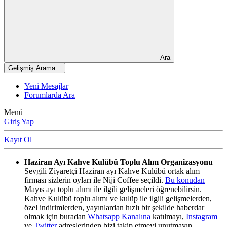
Ara
Gelişmiş Arama...
Yeni Mesajlar
Forumlarda Ara
Menü
Giriş Yap
Kayıt Ol
Haziran Ayı Kahve Kulübü Toplu Alım Organizasyonu
Sevgili Ziyaretçi Haziran ayı Kahve Kulübü ortak alım
firması sizlerin oyları ile Niji Coffee seçildi.
Bu konudan
Mayıs ayı toplu alımı ile ilgili gelişmeleri öğrenebilirsin.
Kahve Kulübü toplu alımı ve kulüp ile ilgili gelişmelerden,
özel indirimlerden, yayınlardan hızlı bir şekilde haberdar
olmak için buradan
Whatsapp Kanalına
katılmayı,
Instagram
ve
Twitter
adreslerinden bizi takip etmeyi unutmayın.