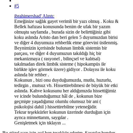
#5
ibrahimershad' Alıntı:
Emeğinize sağlık gayet verimli bir yazı olmuş . Koku &
Bellek hafızası konusunda benim de ufak bir yazım
olmuştu sayfamda , burada sizin de belirttiğiniz gibi
koku aslında Aristo dan beri gelen 5 duyumuzdan birisi
ve diğer 4 duyumuza rehberlik etme görevini üstlenmiş.
Beynimizin içerisinde bulunan limbik sistemin bir
parçası, ve diğer 4 duyumuzun takıldığı hiç bir
mekanizmaya ( rasyonel , bilinçsel ve kalıtsal)
takılmadan direk limbik sisteme ( hipokampüs ile
birlikte işlev görmek üzere) gidiyor . Dolayısı ile koku
aslında bir rehber .
Kokunun , bizi onu duyduğumuzda, mutlu, huzurlu,
tedirgin , mutsuz vb. Hissettirebilmesi de büyük bir etki
aslında. Kahve kokusunu her aldığımızda hissettiğimiz
ve icinde bulunduğumuz hâl de , kokunun bize
geçmişte yaşadığımız olumlu olumsuz bir ani (
psikolojisi dahil ) hissettirebilme yeteneğidir.
Tekrar teşekkürler kokunun üzerinde durduğun için
ayrıca minnettarım, saygılar .
Genişletmek için tıklayın ...
Bu güzel yazı için asıl ben teşekkür ederim. Saygılar benden