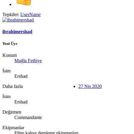
Tepkiler:
UserName
ibrahimershad
Yeni Üye
Konum
Muğla Fethiye
İsim
Ershad
Daha fazla
27 Nis 2020
İsim
Ershad
Değirmen
Commandante
Ekipmanlar
Filtre kahve demleme ekipmanları