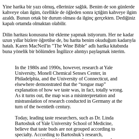
Yine harika bir yazı olmuş, ellerinize sağlık. Benim de son günlerde
kahveye olan ilgim, özellikle de öğleden sonra içtiğim kahveye ilgim
azaldı. Bunun ortak bir durum olması da ilginç gerçekten. Dediğiniz
kapalı ortamda olmaktan olabilir.
Dilin haritası konusuna bir ekleme yapmak istiyorum. Her ne kadar
uzun yıllar bizlere öğretilse de, bu harita benim okuduğum kadarıyla
hatalı. Karen MacNeil'in "The Wine Bible" adlı harika kitabında
buna yönelik bir bölümden İngilizce alıntıyı paylaşmak isterim.
In the 1980s and 1990s, however, research at Yale
University, Monell Chemical Senses Center, in
Philadelphia, and the University of Connecticut, and
elsewhere demonstrated that the “tongue map”
explanation of how we taste was, in fact, totally wrong.
As it turns out, the map was a misinterpretation and
mistranslation of research conducted in Germany at the
turn of the twentieth century.
Today, leading taste researchers, such as Dr. Linda
Bartoshuk of Yale University School of Medicine,
believe that taste buds are not grouped according to
specialty. According to Bartoshuk’s research,