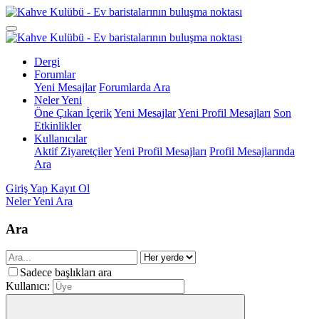
Dergi
Forumlar
Yeni Mesajlar
Forumlarda Ara
Neler Yeni
Öne Çıkan İçerik
Yeni Mesajlar
Yeni Profil Mesajları
Son
Etkinlikler
Kullanıcılar
Aktif Ziyaretçiler
Yeni Profil Mesajları
Profil Mesajlarında
Ara
Giriş Yap
Kayıt Ol
Neler Yeni
Ara
Ara
Sadece başlıkları ara
Kullanıcı: