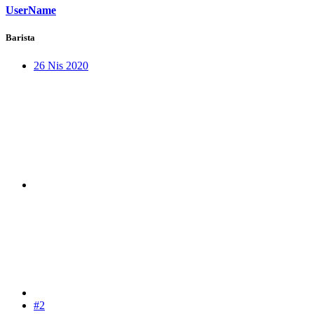
UserName
Barista
26 Nis 2020
#2