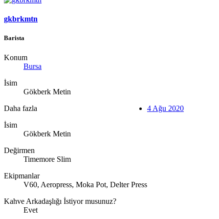
gkbrkmtn
Barista
Konum
Bursa
İsim
Gökberk Metin
Daha fazla
4 Ağu 2020
İsim
Gökberk Metin
Değirmen
Timemore Slim
Ekipmanlar
V60, Aeropress, Moka Pot, Delter Press
Kahve Arkadaşlığı İstiyor musunuz?
Evet