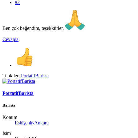
#2
Ben çok beğendim, teşekkürler.
Cevapla
Tepkiler:
PortatifBarista
PortatifBarista
Barista
Konum
Eskişehir-Ankara
İsim