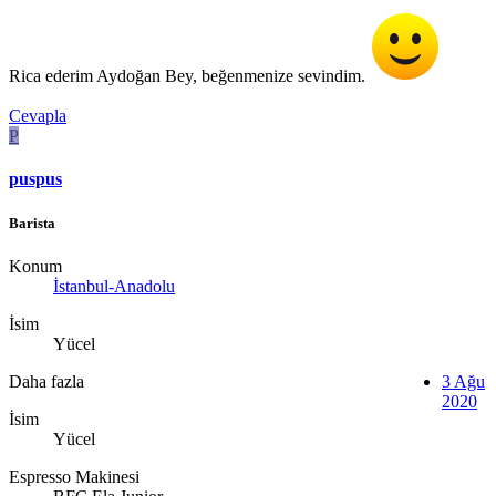
Rica ederim Aydoğan Bey, beğenmenize sevindim.
Cevapla
P
puspus
Barista
Konum
İstanbul-Anadolu
İsim
Yücel
Daha fazla
3 Ağu
2020
İsim
Yücel
Espresso Makinesi