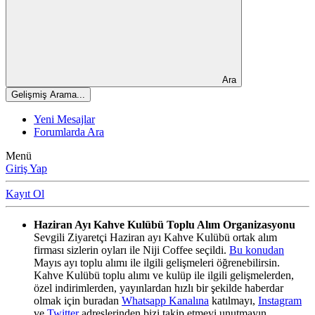
Ara
Gelişmiş Arama...
Yeni Mesajlar
Forumlarda Ara
Menü
Giriş Yap
Kayıt Ol
Haziran Ayı Kahve Kulübü Toplu Alım Organizasyonu
Sevgili Ziyaretçi Haziran ayı Kahve Kulübü ortak alım
firması sizlerin oyları ile Niji Coffee seçildi.
Bu konudan
Mayıs ayı toplu alımı ile ilgili gelişmeleri öğrenebilirsin.
Kahve Kulübü toplu alımı ve kulüp ile ilgili gelişmelerden,
özel indirimlerden, yayınlardan hızlı bir şekilde haberdar
olmak için buradan
Whatsapp Kanalına
katılmayı,
Instagram
ve
Twitter
adreslerinden bizi takip etmeyi unutmayın.