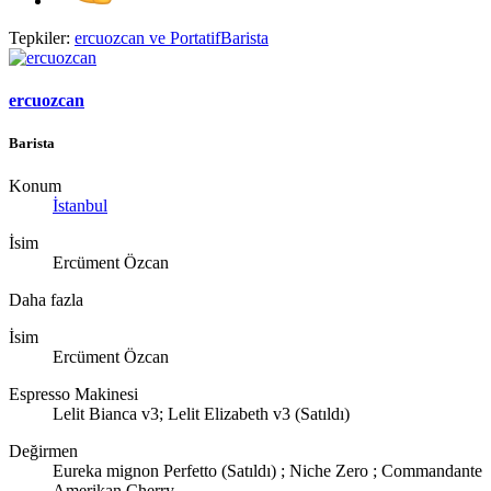
Tepkiler:
ercuozcan
ve
PortatifBarista
ercuozcan
Barista
Konum
İstanbul
İsim
Ercüment Özcan
Daha fazla
İsim
Ercüment Özcan
Espresso Makinesi
Lelit Bianca v3; Lelit Elizabeth v3 (Satıldı)
Değirmen
Eureka mignon Perfetto (Satıldı) ; Niche Zero ; Commandante
Amerikan Cherry