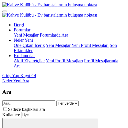
Dergi
Forumlar
Yeni Mesajlar
Forumlarda Ara
Neler Yeni
Öne Çıkan İçerik
Yeni Mesajlar
Yeni Profil Mesajları
Son
Etkinlikler
Kullanıcılar
Aktif Ziyaretçiler
Yeni Profil Mesajları
Profil Mesajlarında
Ara
Giriş Yap
Kayıt Ol
Neler Yeni
Ara
Ara
Sadece başlıkları ara
Kullanıcı: