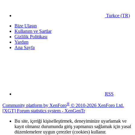
Turkce (TR)
Bize Ulaşın
Kullanım ve Şartlar
Gizlilik Politikası
Yardım
Ana Sayfa
RSS
®
Community platform by XenForo
© 2010-2026 XenForo Ltd.
[XGT] Forum statistics system
- XenGenTr
Bu site, içeriği kişiselleştirmek, deneyiminize uyarlamak ve
kayıt olmanız durumunda giriş yapmanızı sağlamak için yasal
düzenlemelere uygun çerezler (cookies) kullanır.