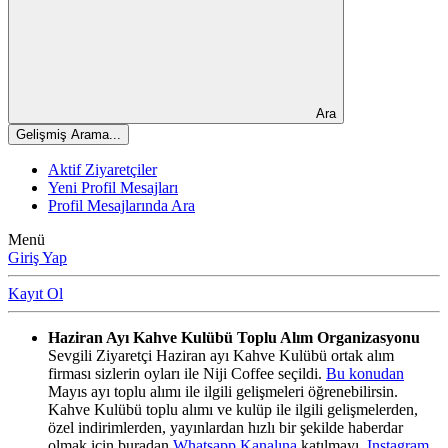
Ara
Gelişmiş Arama...
Aktif Ziyaretçiler
Yeni Profil Mesajları
Profil Mesajlarında Ara
Menü
Giriş Yap
Kayıt Ol
Haziran Ayı Kahve Kulübü Toplu Alım Organizasyonu
Sevgili Ziyaretçi Haziran ayı Kahve Kulübü ortak alım
firması sizlerin oyları ile Niji Coffee seçildi.
Bu konudan
Mayıs ayı toplu alımı ile ilgili gelişmeleri öğrenebilirsin.
Kahve Kulübü toplu alımı ve kulüp ile ilgili gelişmelerden,
özel indirimlerden, yayınlardan hızlı bir şekilde haberdar
olmak için buradan
Whatsapp Kanalına
katılmayı,
Instagram