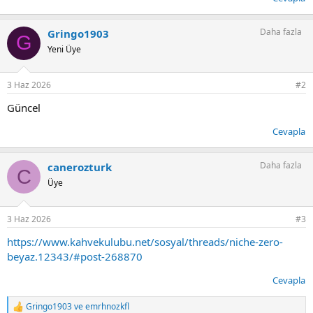
Daha fazla
Gringo1903
G
Yeni Üye
3 Haz 2026
#2
Güncel
Cevapla
Daha fazla
canerozturk
C
Üye
3 Haz 2026
#3
https://www.kahvekulubu.net/sosyal/threads/niche-zero-
beyaz.12343/#post-268870
Cevapla
Gringo1903
ve
emrhnozkfl
T