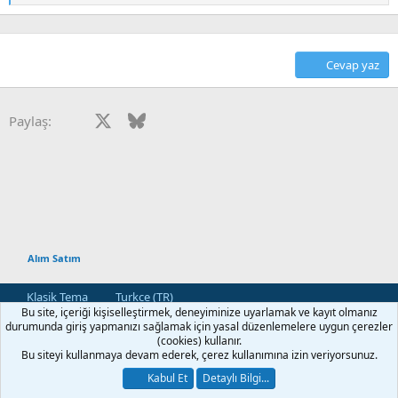
e
p
k
i
Cevap yaz
l
e
r
:
Facebook
X
Bluesky
LinkedIn
Reddit
Pinterest
Tumblr
WhatsApp
E-posta
Paylaş:
Alım Satım
Klasik Tema
Turkce (TR)
Bu site, içeriği kişiselleştirmek, deneyiminize uyarlamak ve kayıt olmanız
Bize Ulaşın
Kullanım ve Şartlar
Gizlilik Politikası
Yardım
durumunda giriş yapmanızı sağlamak için yasal düzenlemelere uygun çerezler
Ana Sayfa
R
(cookies) kullanır.
S
Bu siteyi kullanmaya devam ederek, çerez kullanımına izin veriyorsunuz.
S
®
Community platform by XenForo
© 2010-2026 XenForo Ltd.
Kabul Et
Detaylı Bilgi...
[XGT] Forum statistics system
- XenGenTr