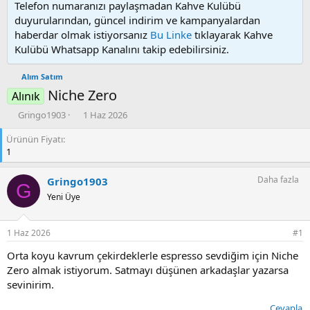
Telefon numaranızı paylaşmadan Kahve Kulübü
duyurularından, güncel indirim ve kampanyalardan
haberdar olmak istiyorsanız
Bu Linke
tıklayarak Kahve
Kulübü Whatsapp Kanalını takip edebilirsiniz.
Alım Satım
Niche Zero
Alınık
K
B
Gringo1903
1 Haz 2026
o
a
Ürünün Fiyatı
n
ş
1
u
l
y
a
u
n
Daha fazla
Gringo1903
G
b
g
Yeni Üye
a
ı
ş
ç
l
t
1 Haz 2026
#1
a
a
t
r
Orta koyu kavrum çekirdeklerle espresso sevdiğim için Niche
a
i
Zero almak istiyorum. Satmayı düşünen arkadaşlar yazarsa
n
h
sevinirim.
i
Cevapla