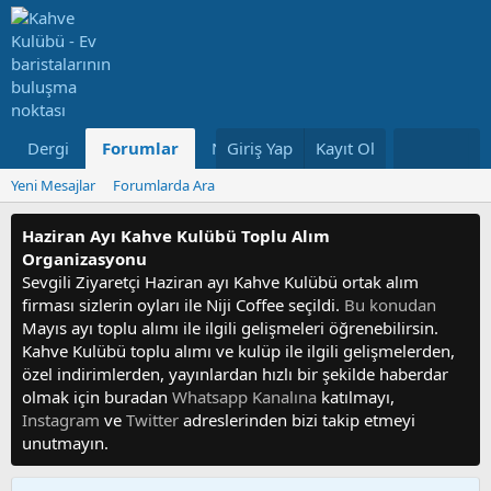
Dergi
Forumlar
Neler Yeni
Giriş Yap
Kayıt Ol
Kullanıcılar
Yeni Mesajlar
Forumlarda Ara
Haziran Ayı Kahve Kulübü Toplu Alım
Organizasyonu
Sevgili Ziyaretçi Haziran ayı Kahve Kulübü ortak alım
firması sizlerin oyları ile Niji Coffee seçildi.
Bu konudan
Mayıs ayı toplu alımı ile ilgili gelişmeleri öğrenebilirsin.
Kahve Kulübü toplu alımı ve kulüp ile ilgili gelişmelerden,
özel indirimlerden, yayınlardan hızlı bir şekilde haberdar
olmak için buradan
Whatsapp Kanalına
katılmayı,
Instagram
ve
Twitter
adreslerinden bizi takip etmeyi
unutmayın.