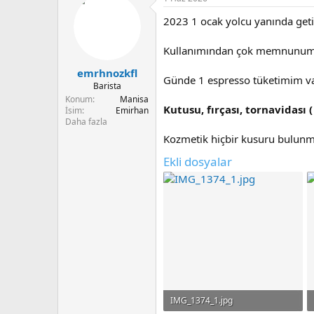
u
n
b
g
2023 1 ocak yolcu yanında geti
a
ı
ş
ç
Kullanımından çok memnunum, 
l
t
a
a
emrhnozkfl
Günde 1 espresso tüketimim var
t
r
Barista
a
i
Konum
Manisa
n
h
Kutusu, fırçası, tornavidası 
İsim
Emirhan
i
Daha fazla
Kozmetik hiçbir kusuru bulunmam
Ekli dosyalar
IMG_1374_1.jpg