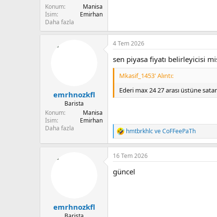
Konum
Manisa
İsim
Emirhan
Daha fazla
4 Tem 2026
sen piyasa fiyatı belirleyicisi mi
Mkasif_1453' Alıntı:
Ederi max 24 27 arası üstüne sat
emrhnozkfl
Barista
Konum
Manisa
İsim
Emirhan
Daha fazla
hmtbrkhlc
ve
CoFFeePaTh
T
e
p
16 Tem 2026
k
i
güncel
l
e
r
:
emrhnozkfl
Barista