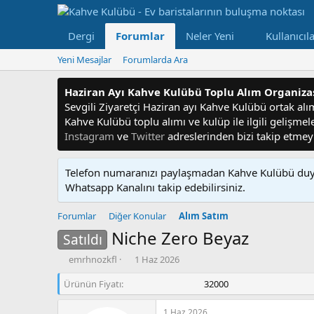
Dergi
Forumlar
Neler Yeni
Kullanıcıl
Yeni Mesajlar
Forumlarda Ara
Haziran Ayı Kahve Kulübü Toplu Alım Organiz
Sevgili Ziyaretçi Haziran ayı Kahve Kulübü ortak alım f
Kahve Kulübü toplu alımı ve kulüp ile ilgili gelişme
Instagram
ve
Twitter
adreslerinden bizi takip etme
Telefon numaranızı paylaşmadan Kahve Kulübü duyu
Whatsapp Kanalını takip edebilirsiniz.
Forumlar
Diğer Konular
Alım Satım
Niche Zero Beyaz
Satıldı
K
B
emrhnozkfl
1 Haz 2026
o
a
Ürünün Fiyatı
n
ş
32000
u
l
y
a
1 Haz 2026