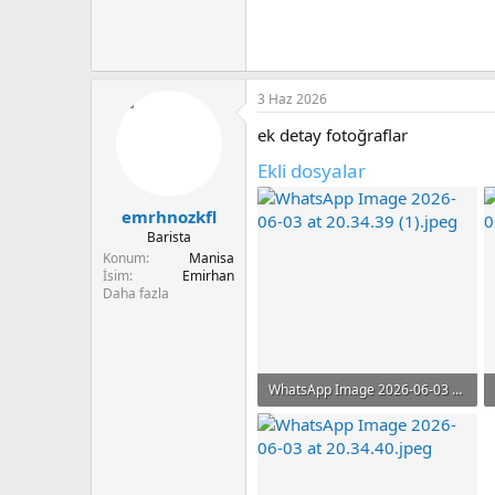
156.6 KB · Görüntüleme: 227
3 Haz 2026
ek detay fotoğraflar
Ekli dosyalar
emrhnozkfl
Barista
Konum
Manisa
İsim
Emirhan
Daha fazla
WhatsApp Image 2026-06-03 at 20.34.39 (1).jpeg
85 KB · Görüntüleme: 138