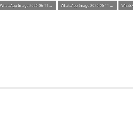
WhatsApp Image 2026-06-11 at 18.54.00 (2).jpeg
WhatsApp Image 2026-06-11 at 18.54.00 (3).jpeg
65.1 KB · Görüntüleme: 61
65.5 KB · Görüntüleme: 58
88.1 K