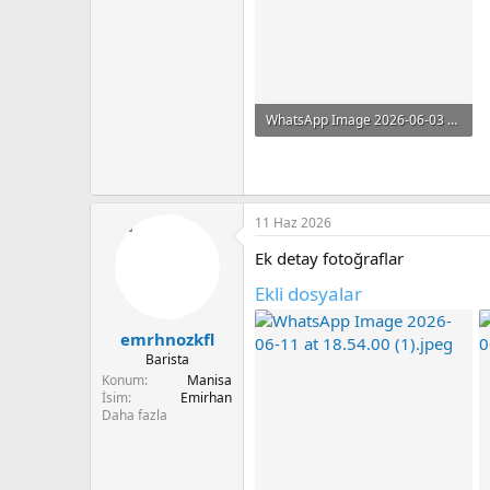
WhatsApp Image 2026-06-03 at 20.34.40.jpeg
74.9 KB · Görüntüleme: 107
11 Haz 2026
Ek detay fotoğraflar
Ekli dosyalar
emrhnozkfl
Barista
Konum
Manisa
İsim
Emirhan
Daha fazla