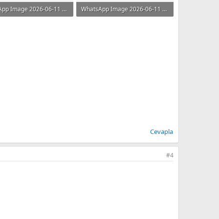
WhatsApp Image 2026-06-11 at 18.54.00 (4).jpeg
WhatsApp Image 2026-06-11 at 18.54.00 (5).jpeg
B · Görüntüleme: 58
98.1 KB · Görüntüleme: 55
Cevapla
#4