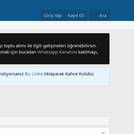
Giriş Yap
Kayıt Ol
Ara
 toplu alımı ile ilgili gelişmeleri öğrenebilirsin.
 olmak için buradan
Whatsapp Kanalına
katılmayı,
istiyorsanız
Bu Linke
tıklayarak Kahve Kulübü
#1