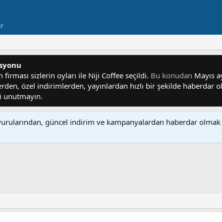
ar
asyonu
irması sizlerin oyları ile Niji Coffee seçildi.
Bu konudan
Mayıs ayı
lerden, özel indirimlerden, yayınlardan hızlı bir şekilde haberdar
yi unutmayın.
rularından, güncel indirim ve kampanyalardan haberdar olmak 