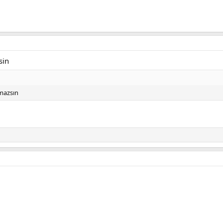
sin
amazsın