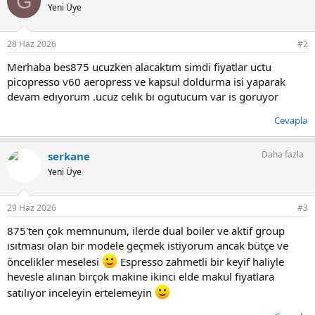
G
i
Yeni Üye
l
e
r
28 Haz 2026
#2
:
Merhaba bes875 ucuzken alacaktım simdi fiyatlar uctu
picopresso v60 aeropress ve kapsul doldurma isi yaparak
devam edıyorum .ucuz celık bı ogutucum var is goruyor
Cevapla
Daha fazla
serkane
Yeni Üye
29 Haz 2026
#3
875'ten çok memnunum, ilerde dual boiler ve aktif group
ısıtması olan bir modele geçmek istiyorum ancak bütçe ve
öncelikler meselesi
Espresso zahmetli bir keyif haliyle
hevesle alınan birçok makine ikinci elde makul fiyatlara
satılıyor inceleyin ertelemeyin