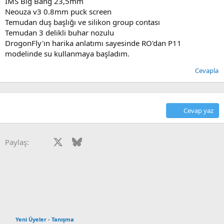
IMS Big Bang 23,5mm
Neouza v3 0.8mm puck screen
Temudan duş başlığı ve silikon group contası
Temudan 3 delikli buhar nozulu
DrogonFly'ın harika anlatımı sayesinde RO'dan P11
modelinde su kullanmaya başladım.
Cevapla
Cevap yaz
Facebook
X
Bluesky
LinkedIn
Reddit
Pinterest
Tumblr
WhatsApp
E-posta
Paylaş:
Yeni Üyeler - Tanışma