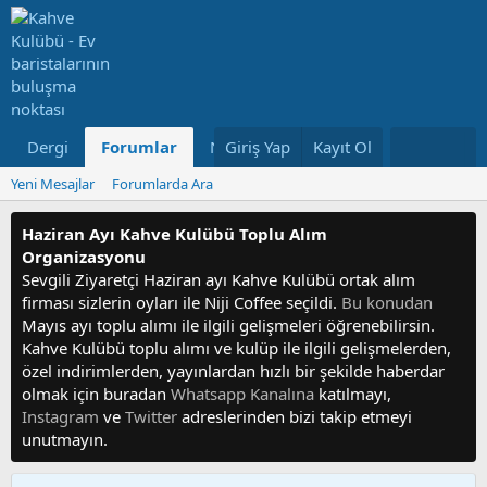
Dergi
Forumlar
Neler Yeni
Giriş Yap
Kayıt Ol
Kullanıcılar
Yeni Mesajlar
Forumlarda Ara
Haziran Ayı Kahve Kulübü Toplu Alım
Organizasyonu
Sevgili Ziyaretçi Haziran ayı Kahve Kulübü ortak alım
firması sizlerin oyları ile Niji Coffee seçildi.
Bu konudan
Mayıs ayı toplu alımı ile ilgili gelişmeleri öğrenebilirsin.
Kahve Kulübü toplu alımı ve kulüp ile ilgili gelişmelerden,
özel indirimlerden, yayınlardan hızlı bir şekilde haberdar
olmak için buradan
Whatsapp Kanalına
katılmayı,
Instagram
ve
Twitter
adreslerinden bizi takip etmeyi
unutmayın.