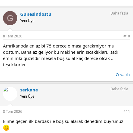
Daha fazla
Gunesindostu
G
Yeni Üye
8 Tem 2026
#10
Amrikanoda en az bi 75 derece olması gerekmiyor mu
dostum. Bana az geliyor bu makinelerin sıcaklıkları…tadı
eminimki güzeldir mesela boş su al kaç derece olcak …
teşekkürler
Cevapla
Daha fazla
serkane
Yeni Üye
8 Tem 2026
#11
Elime geçen ilk bardak ile boş su alarak denedim buyrunuz