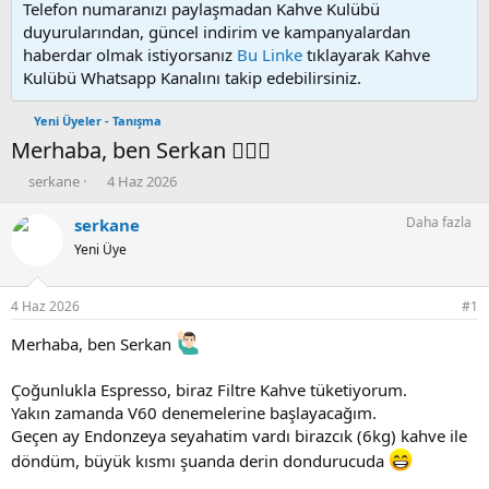
Telefon numaranızı paylaşmadan Kahve Kulübü
duyurularından, güncel indirim ve kampanyalardan
haberdar olmak istiyorsanız
Bu Linke
tıklayarak Kahve
Kulübü Whatsapp Kanalını takip edebilirsiniz.
Yeni Üyeler - Tanışma
Merhaba, ben Serkan 🙋🏻‍♂️
K
B
serkane
4 Haz 2026
o
a
n
ş
Daha fazla
serkane
u
l
Yeni Üye
y
a
u
n
b
g
4 Haz 2026
#1
a
ı
ş
ç
Merhaba, ben Serkan
l
t
a
a
Çoğunlukla Espresso, biraz Filtre Kahve tüketiyorum.
t
r
Yakın zamanda V60 denemelerine başlayacağım.
a
i
Geçen ay Endonzeya seyahatim vardı birazcık (6kg) kahve ile
n
h
i
döndüm, büyük kısmı şuanda derin dondurucuda