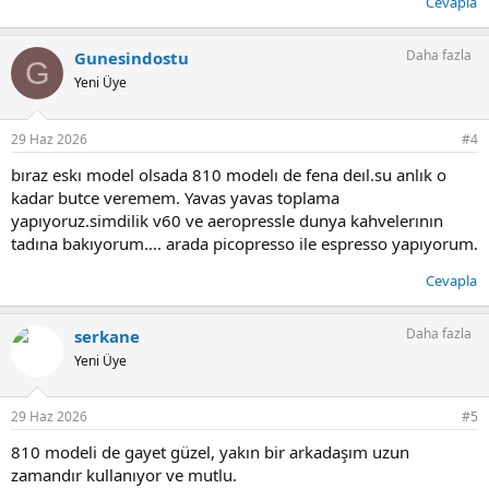
Cevapla
Daha fazla
Gunesindostu
G
Yeni Üye
29 Haz 2026
#4
bıraz eskı model olsada 810 modelı de fena deıl.su anlık o
kadar butce veremem. Yavas yavas toplama
yapıyoruz.simdilik v60 ve aeropressle dunya kahvelerının
tadına bakıyorum.... arada picopresso ile espresso yapıyorum.
Cevapla
Daha fazla
serkane
Yeni Üye
29 Haz 2026
#5
810 modeli de gayet güzel, yakın bir arkadaşım uzun
zamandır kullanıyor ve mutlu.