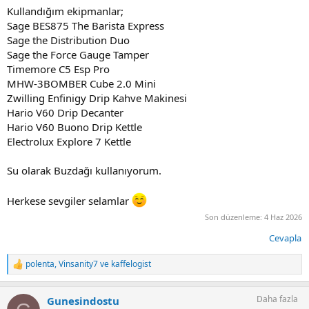
Kullandığım ekipmanlar;
Sage BES875 The Barista Express
Sage the Distribution Duo
Sage the Force Gauge Tamper
Timemore C5 Esp Pro
MHW-3BOMBER Cube 2.0 Mini
Zwilling Enfinigy Drip Kahve Makinesi
Hario V60 Drip Decanter
Hario V60 Buono Drip Kettle
Electrolux Explore 7 Kettle
Su olarak Buzdağı kullanıyorum.
Herkese sevgiler selamlar
Son düzenleme:
4 Haz 2026
Cevapla
polenta
,
Vinsanity7
ve
kaffelogist
T
e
p
Daha fazla
Gunesindostu
k