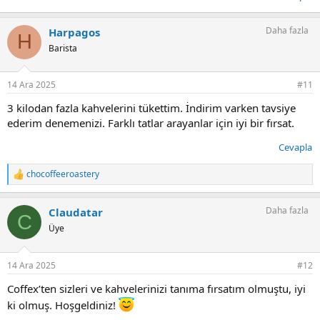
Geçerlilik:
Aralık Ayı Boyunca Sepette %25 İndirim.
İndirim Kodu:
CHO25
Daha fazla
Harpagos
H
Web:
https://chocoffeeroastery.com/tr/kahve
Barista
Keyifli demlemeler dileriz.
14 Ara 2025
#11
Cho Coffee Roastery
Cho Sen For Greatness
3 kilodan fazla kahvelerini tükettim. İndirim varken tavsiye
ederim denemenizi. Farklı tatlar arayanlar için iyi bir fırsat.
Cevapla
chocoffeeroastery
T
e
p
Daha fazla
Claudatar
k
C
i
Üye
l
e
r
14 Ara 2025
#12
:
Coffex’ten sizleri ve kahvelerinizi tanıma fırsatım olmuştu, iyi
ki olmuş. Hoşgeldiniz!