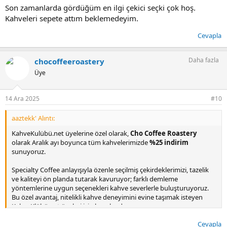
Son zamanlarda gördüğüm en ilgi çekici seçki çok hoş.
Kahveleri sepete attım beklemedeyim.
Cevapla
Daha fazla
chocoffeeroastery
Üye
14 Ara 2025
#10
aaztekk' Alıntı:
KahveKulübü.net üyelerine özel olarak,
Cho Coffee Roastery
olarak Aralık ayı boyunca tüm kahvelerimizde
%25 indirim
sunuyoruz.
Specialty Coffee anlayışıyla özenle seçilmiş çekirdeklerimizi, tazelik
ve kaliteyi ön planda tutarak kavuruyor; farklı demleme
yöntemlerine uygun seçenekleri kahve severlerle buluşturuyoruz.
Bu özel avantaj, nitelikli kahve deneyimini evine taşımak isteyen
KahveKlübü.net üyeleri için hazırlandı.
Cevapla
İndirim Oranı:
%25