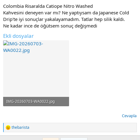
Colombia Risaralda Catiope Nitro Washed
Kahvesini deneyen var mı? Ne yaptıysam da Japanese Cold
Drip'te iyi sonuçlar yakalayamadım. Tatlar hep silik kaldı.
Ne kadar ince de öğütsem sonuç değişmedi
Ekli dosyalar
IMG-20260703-WA0022.jpg
117.4 KB · Görüntüleme: 25
Cevapla
thebarista
T
e
p