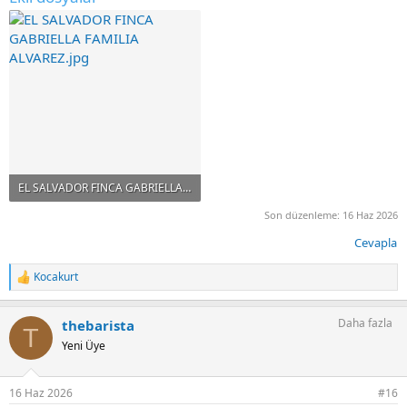
EL SALVADOR FINCA GABRIELLA FAMILIA ALVAREZ.jpg
127.2 KB · Görüntüleme: 48
Son düzenleme:
16 Haz 2026
Cevapla
Kocakurt
T
e
p
Daha fazla
thebarista
k
T
i
Yeni Üye
l
e
r
16 Haz 2026
#16
: