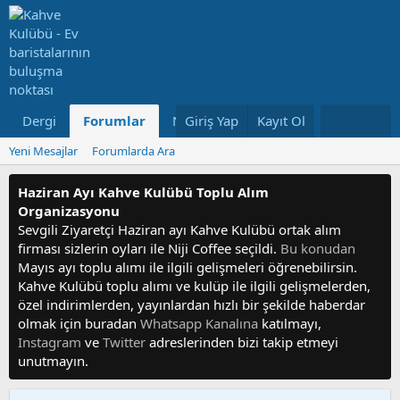
Dergi
Forumlar
Neler Yeni
Giriş Yap
Kayıt Ol
Kullanıcılar
Yeni Mesajlar
Forumlarda Ara
Haziran Ayı Kahve Kulübü Toplu Alım
Organizasyonu
Sevgili Ziyaretçi Haziran ayı Kahve Kulübü ortak alım
firması sizlerin oyları ile Niji Coffee seçildi.
Bu konudan
Mayıs ayı toplu alımı ile ilgili gelişmeleri öğrenebilirsin.
Kahve Kulübü toplu alımı ve kulüp ile ilgili gelişmelerden,
özel indirimlerden, yayınlardan hızlı bir şekilde haberdar
olmak için buradan
Whatsapp Kanalına
katılmayı,
Instagram
ve
Twitter
adreslerinden bizi takip etmeyi
unutmayın.