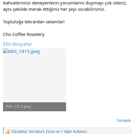
Kahvelerimizi deneyenlerin yorumlarını duymayı çok isteriz;
aynı şekilde merak ettiğiniz her şeyi sorabilirsiniz.
Topluluğa tekrardan selamlar!
Cho Coffee Roastery
Ekli dosyalar
IMG_1815.jpeg
241.3 KB · Görüntüleme: 107
Cevapla
Claudatar
,
Kocakurt
,
Eluna
ve 1 diğer kullanıcı.
T