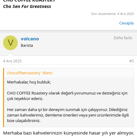
Cho Sen For Greatness
Son düzenleme:
4 Ara 2025
Cevapla
Daha fazla
volcano
V
Barista
4 Ara 2025
#5
chocoffeeroastery' Alıntı:
Merhabalar, hoş bulduk;
CHO COFFEE Roastery olarak değerli yorumunuz ve desteğiniz için
çok teşekkür ederiz.
Her zaman daha iyi bir deneyim sunmak için çalışıyoruz. Dilediğiniz
zaman kahvelerimiz, demleme önerileri veya yeni ürünlerimizle ilgili
bize ulaşabilirsiniz.
Keyifli demlemeler dileriz
Merhaba bazı kahvelerinizin künyesinde hasar yılı yer almıyor.