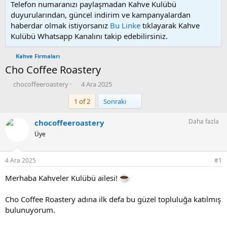
Telefon numaranızı paylaşmadan Kahve Kulübü
duyurularından, güncel indirim ve kampanyalardan
haberdar olmak istiyorsanız
Bu Linke
tıklayarak Kahve
Kulübü Whatsapp Kanalını takip edebilirsiniz.
Kahve Firmaları
Cho Coffee Roastery
K
B
chocoffeeroastery
4 Ara 2025
o
a
Son
1 of 2
Sonraki
n
ş
u
l
y
a
Daha fazla
chocoffeeroastery
u
n
Üye
b
g
a
ı
ş
ç
4 Ara 2025
#1
l
t
a
a
Merhaba Kahveler Kulübü ailesi!
t
r
a
i
Cho Coffee Roastery adına ilk defa bu güzel topluluğa katılmış
n
h
bulunuyorum.
i