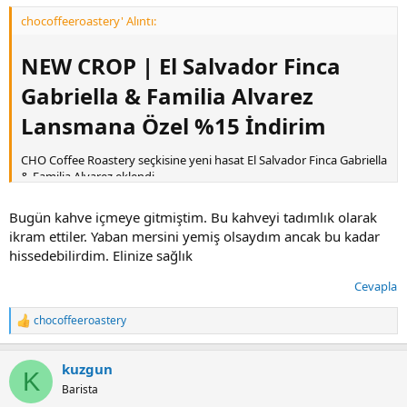
chocoffeeroastery' Alıntı:
NEW CROP | El Salvador Finca
Gabriella & Familia Alvarez
Lansmana Özel %15 İndirim
CHO Coffee Roastery seçkisine yeni hasat El Salvador Finca Gabriella
& Familia Alvarez eklendi.
Region: Santa Ana, El Salvador
Bugün kahve içmeye gitmiştim. Bu kahveyi tadımlık olarak
Variety: Bourbon, Typica & Catuai
ikram ettiler. Yaban mersini yemiş olsaydım ancak bu kadar
Process: Natural
hissedebilirdim. Elinize sağlık
Altitude: 1550 M
SCA Score: 85
Cevapla
Tasting Notes: Blueberry, Wine & Creamy Body
chocoffeeroastery
Santa Ana Yanardağı'nın eteklerinde Alvarez ailesi tarafından
T
yetiştirilen bu özel lot, belirgin meyvemsi karakteri, şarabımsı
e
p
notaları ve kremsi gövdesiyle dengeli ve katmanlı bir fincan
kuzgun
k
deneyimi sunmaktadır.
K
i
Barista
l
LANSMANA ÖZEL %15 İNDİRİM