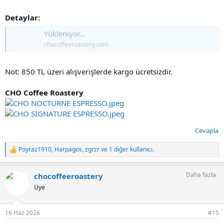
Detaylar:
Yükleniyor...
chocoffeeroastery.com
Not: 850 TL üzeri alışverişlerde kargo ücretsizdir.
CHO Coffee Roastery
Cevapla
Poyraz1910
,
Harpagos
,
zgrzr
ve 1 diğer kullanıcı.
T
e
p
Daha fazla
chocoffeeroastery
k
i
Üye
l
e
r
16 Haz 2026
#15
: