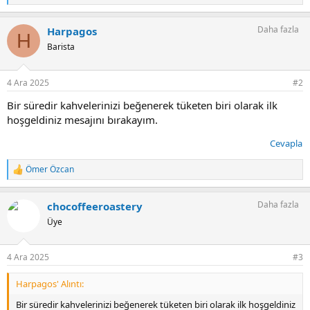
e
p
Daha fazla
Harpagos
k
H
i
Barista
l
e
r
4 Ara 2025
#2
:
Bir süredir kahvelerinizi beğenerek tüketen biri olarak ilk
hoşgeldiniz mesajını bırakayım.
Cevapla
Ömer Özcan
T
e
p
Daha fazla
chocoffeeroastery
k
i
Üye
l
e
r
4 Ara 2025
#3
:
Harpagos' Alıntı:
Bir süredir kahvelerinizi beğenerek tüketen biri olarak ilk hoşgeldiniz