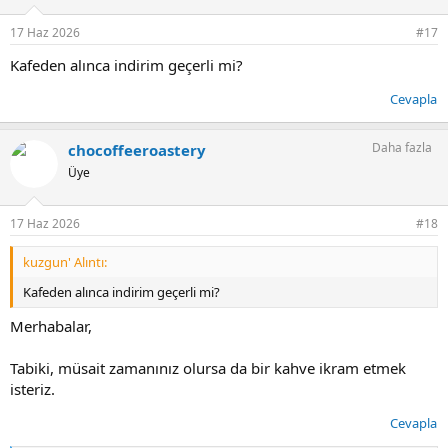
e
r
17 Haz 2026
#17
16.06.2026 – 18.06.2026 tarihleri arasında
El Salvador Finca
:
Gabriella & Familia Alvarez, CHO Coffee Roastery Limited Edition
Kafeden alınca indirim geçerli mi?
seçkisinde
%15 indirimli olarak satışa sunulacaktır.
Cevapla
İndirim kodu gerekmemektedir. Belirtilen tarihler arasında ürün,
web sitemizde otomatik olarak indirimli fiyatıyla yer alacaktır.
Daha fazla
chocoffeeroastery
850 TL ve üzeri alışverişlerde kargo ücretsizdir.
Üye
Yeni hasadı keşfetmek için sizleri bekliyoruz.
17 Haz 2026
#18
Sipariş & Detay:
Yükleniyor...
kuzgun' Alıntı:
chocoffeeroastery.com
Kafeden alınca indirim geçerli mi?
Merhabalar,
CHO Coffee Roastery
Tabiki, müsait zamanınız olursa da bir kahve ikram etmek
isteriz.
Cevapla