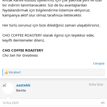
Ancak Kahve Kulübü üyelerimiz için çok yakında yeni ve özel
bir indirim tanımlanacaktır. Sizi de bu avantajlardan
faydalandırmak için bilgilendirme listemize ekliyoruz;
kampanya aktif olur olmaz tarafınıza iletilecektir.
Her türlü sorunuz için bize dilediğiniz zaman ulaşabilirsiniz.
CHO COFFEE ROASTERY olarak ilginiz için teşekkür eder,
keyifli demlemeler dileriz.
CHO COFFEE ROASTERY
Cho Sen For Greatness
Cevapla
Kocakurt
T
e
p
Daha fazla
aaztekk
k
i
Barista
l
e
r
14 Ara 2025
#9
: