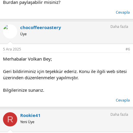
Burdan paylaşabilir misiniz?
CHO COFFEE ROASTERY
Cho Sen For Greatness
Cevapla
Daha fazla
chocoffeeroastery
Üye
5 Ara 2025
#6
Merhabalar Volkan Bey;
Geri bildiriminiz için teşekkür ederiz. Konu ile ilgili web sitesi
üzerinden düzenlenmeler yapılmıştır.
Bilgilerinize sunarız.
Cevapla
Daha fazla
Rookie41
R
Yeni Üye