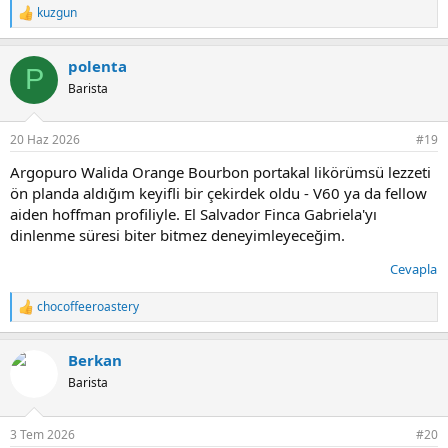
kuzgun
T
e
p
polenta
k
P
i
Barista
l
e
r
20 Haz 2026
#19
:
Argopuro Walida Orange Bourbon portakal likörümsü lezzeti
ön planda aldığım keyifli bir çekirdek oldu - V60 ya da fellow
aiden hoffman profiliyle. El Salvador Finca Gabriela'yı
dinlenme süresi biter bitmez deneyimleyeceğim.
Cevapla
chocoffeeroastery
T
e
p
Berkan
k
i
Barista
l
e
r
3 Tem 2026
#20
: