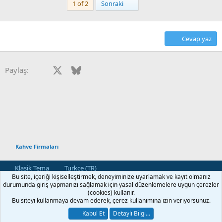
Son
1 of 2
Sonraki
k
i
l
e
Cevap yaz
r
:
Facebook
X
Bluesky
LinkedIn
Reddit
Pinterest
Tumblr
WhatsApp
E-posta
Paylaş:
Kahve Firmaları
Klasik Tema
Turkce (TR)
Bu site, içeriği kişiselleştirmek, deneyiminize uyarlamak ve kayıt olmanız
Bize Ulaşın
Kullanım ve Şartlar
Gizlilik Politikası
Yardım
durumunda giriş yapmanızı sağlamak için yasal düzenlemelere uygun çerezler
Ana Sayfa
R
(cookies) kullanır.
S
Bu siteyi kullanmaya devam ederek, çerez kullanımına izin veriyorsunuz.
S
®
Community platform by XenForo
© 2010-2026 XenForo Ltd.
Kabul Et
Detaylı Bilgi...
[XGT] Forum statistics system
- XenGenTr