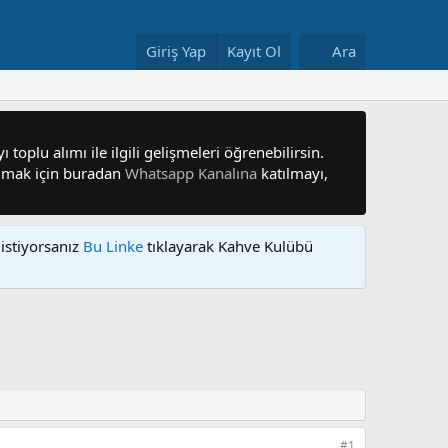
Giriş Yap
Kayıt Ol
Ara
 toplu alımı ile ilgili gelişmeleri öğrenebilirsin.
 olmak için buradan
Whatsapp Kanalına
katılmayı,
istiyorsanız
Bu Linke
tıklayarak Kahve Kulübü
#1