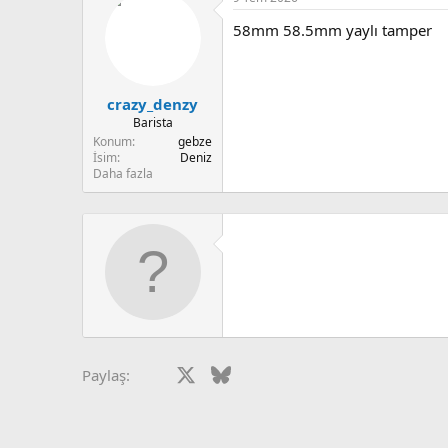
u
n
b
g
58mm 58.5mm yaylı tamper
a
ı
ş
ç
l
t
a
a
crazy_denzy
t
r
Barista
a
i
Konum
gebze
n
h
İsim
Deniz
i
Daha fazla
Facebook
X
Bluesky
LinkedIn
Reddit
Pinterest
Tumblr
What
Paylaş: