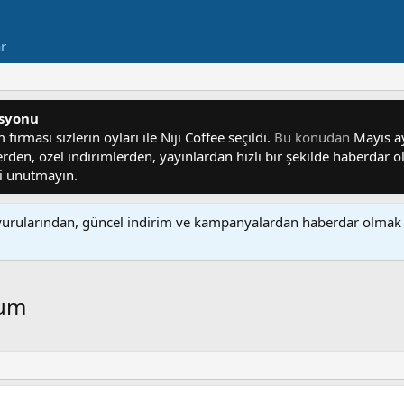
ar
asyonu
irması sizlerin oyları ile Niji Coffee seçildi.
Bu konudan
Mayıs ayı
lerden, özel indirimlerden, yayınlardan hızlı bir şekilde haberdar
yi unutmayın.
rularından, güncel indirim ve kampanyalardan haberdar olmak 
rum