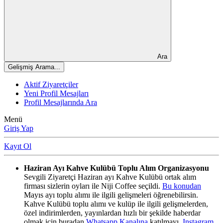
Ara
Gelişmiş Arama...
Aktif Ziyaretçiler
Yeni Profil Mesajları
Profil Mesajlarında Ara
Menü
Giriş Yap
Kayıt Ol
Haziran Ayı Kahve Kulübü Toplu Alım Organizasyonu
Sevgili Ziyaretçi Haziran ayı Kahve Kulübü ortak alım
firması sizlerin oyları ile Niji Coffee seçildi.
Bu konudan
Mayıs ayı toplu alımı ile ilgili gelişmeleri öğrenebilirsin.
Kahve Kulübü toplu alımı ve kulüp ile ilgili gelişmelerden,
özel indirimlerden, yayınlardan hızlı bir şekilde haberdar
olmak için buradan
Whatsapp Kanalına
katılmayı,
Instagram