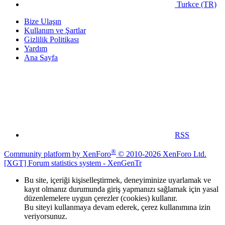
Turkce (TR)
Bize Ulaşın
Kullanım ve Şartlar
Gizlilik Politikası
Yardım
Ana Sayfa
RSS
®
Community platform by XenForo
© 2010-2026 XenForo Ltd.
[XGT] Forum statistics system
- XenGenTr
Bu site, içeriği kişiselleştirmek, deneyiminize uyarlamak ve
kayıt olmanız durumunda giriş yapmanızı sağlamak için yasal
düzenlemelere uygun çerezler (cookies) kullanır.
Bu siteyi kullanmaya devam ederek, çerez kullanımına izin
veriyorsunuz.