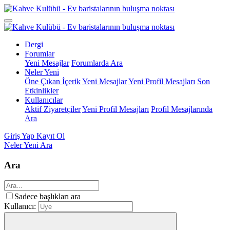
Dergi
Forumlar
Yeni Mesajlar
Forumlarda Ara
Neler Yeni
Öne Çıkan İçerik
Yeni Mesajlar
Yeni Profil Mesajları
Son
Etkinlikler
Kullanıcılar
Aktif Ziyaretçiler
Yeni Profil Mesajları
Profil Mesajlarında
Ara
Giriş Yap
Kayıt Ol
Neler Yeni
Ara
Ara
Sadece başlıkları ara
Kullanıcı: