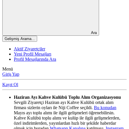
Ara
Gelişmiş Arama...
Aktif Ziyaretçiler
Yeni Profil Mesajları
Profil Mesajlarında Ara
Menü
Giriş Yap
Kayıt Ol
Haziran Ayı Kahve Kulübü Toplu Alım Organizasyonu
Sevgili Ziyaretçi Haziran ayı Kahve Kulübü ortak alım
firması sizlerin oyları ile Niji Coffee seçildi.
Bu konudan
Mayıs ayı toplu alımı ile ilgili gelişmeleri öğrenebilirsin.
Kahve Kulübü toplu alımı ve kulüp ile ilgili gelişmelerden,
özel indirimlerden, yayınlardan hızlı bir şekilde haberdar
olmak için buradan
Whatsapp Kanalına
katılmayı,
Instagram