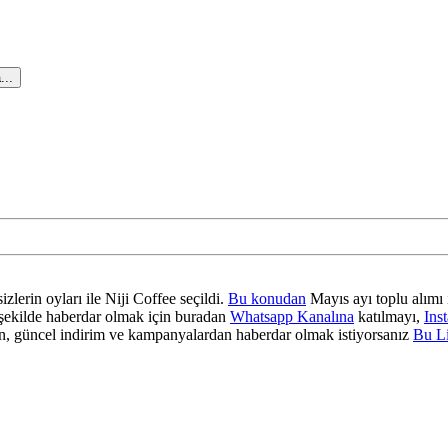
...
zlerin oyları ile Niji Coffee seçildi.
Bu konudan
Mayıs ayı toplu alımı 
ir şekilde haberdar olmak için buradan
Whatsapp Kanalına
katılmayı,
Ins
 güncel indirim ve kampanyalardan haberdar olmak istiyorsanız
Bu L