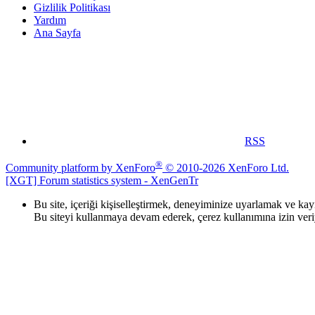
Gizlilik Politikası
Yardım
Ana Sayfa
RSS
®
Community platform by XenForo
© 2010-2026 XenForo Ltd.
[XGT] Forum statistics system
- XenGenTr
Bu site, içeriği kişiselleştirmek, deneyiminize uyarlamak ve ka
Bu siteyi kullanmaya devam ederek, çerez kullanımına izin ver