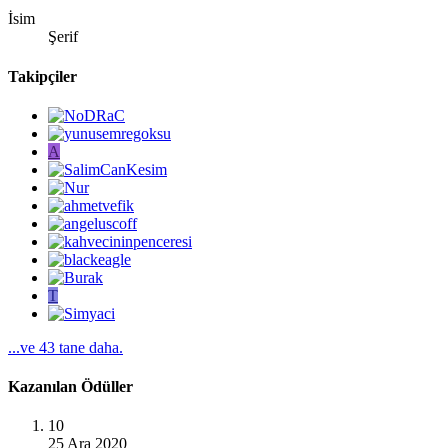
İsim
Şerif
Takipçiler
A
T
...ve 43 tane daha.
Kazanılan Ödüller
10
25 Ara 2020