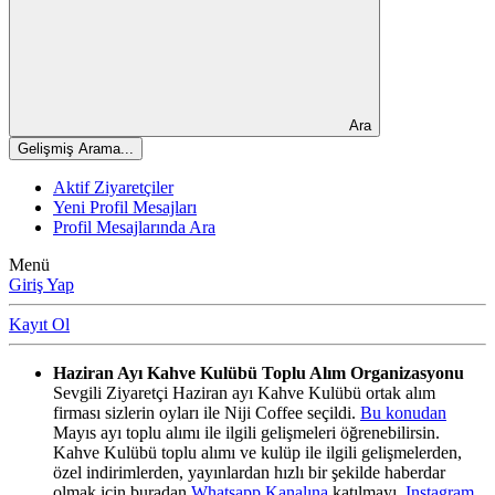
Ara
Gelişmiş Arama...
Aktif Ziyaretçiler
Yeni Profil Mesajları
Profil Mesajlarında Ara
Menü
Giriş Yap
Kayıt Ol
Haziran Ayı Kahve Kulübü Toplu Alım Organizasyonu
Sevgili Ziyaretçi Haziran ayı Kahve Kulübü ortak alım
firması sizlerin oyları ile Niji Coffee seçildi.
Bu konudan
Mayıs ayı toplu alımı ile ilgili gelişmeleri öğrenebilirsin.
Kahve Kulübü toplu alımı ve kulüp ile ilgili gelişmelerden,
özel indirimlerden, yayınlardan hızlı bir şekilde haberdar
olmak için buradan
Whatsapp Kanalına
katılmayı,
Instagram