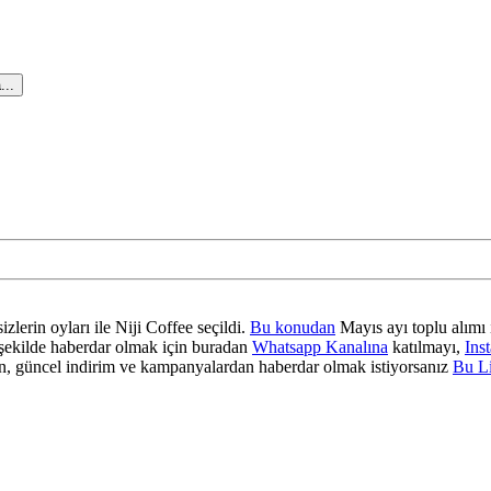
...
zlerin oyları ile Niji Coffee seçildi.
Bu konudan
Mayıs ayı toplu alımı 
ir şekilde haberdar olmak için buradan
Whatsapp Kanalına
katılmayı,
Ins
 güncel indirim ve kampanyalardan haberdar olmak istiyorsanız
Bu L