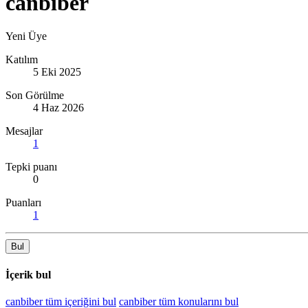
canbiber
Yeni Üye
Katılım
5 Eki 2025
Son Görülme
4 Haz 2026
Mesajlar
1
Tepki puanı
0
Puanları
1
Bul
İçerik bul
canbiber tüm içeriğini bul
canbiber tüm konularını bul