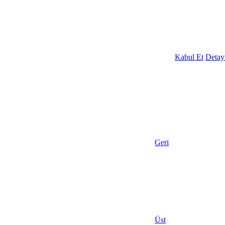
Kabul Et
Detayl
Geri
Üst