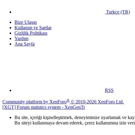
Turkce (TR)
Bize Ulaşın
Kullanım ve Şartlar
Gizlilik Politikası
Yardım
Ana Sayfa
RSS
®
Community platform by XenForo
© 2010-2026 XenForo Ltd.
[XGT] Forum statistics system
- XenGenTr
Bu site, içeriği kişiselleştirmek, deneyiminize uyarlamak ve ka
Bu siteyi kullanmaya devam ederek, çerez kullanımına izin ver