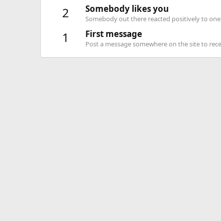
Somebody likes you
2
Somebody out there reacted positively to one 
First message
1
Post a message somewhere on the site to recei