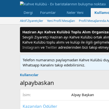
Dergi
Forumlar
Neler Yeni
Kullanıc
Aktif Ziyaretçiler
Yeni Profil Mesajları
Profil Mesajlarında A
Haziran Ayı Kahve Kulübü Toplu Alım Organiz
Sevgili Ziyaretçi Haziran ayı Kahve Kulübü ortak alım f
Kahve Kulübü toplu alımı ve kulüp ile ilgili gelişme
Instagram
ve
Twitter
adreslerinden bizi takip etme
Telefon numaranızı paylaşmadan Kahve Kulübü duyu
Whatsapp Kanalını takip edebilirsiniz.
Kullanıcılar
alpaybaskan
İsim
Alpay Başkan
Kazanılan Ödüller