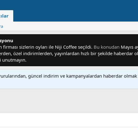
ılar
ra
asyonu
irması sizlerin oyları ile Niji Coffee seçildi.
Bu konudan
Mayıs ayı
lerden, özel indirimlerden, yayınlardan hızlı bir şekilde haberdar
yi unutmayın.
rularından, güncel indirim ve kampanyalardan haberdar olmak 