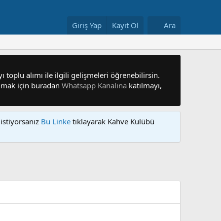
Giriş Yap
Kayıt Ol
Ara
 toplu alımı ile ilgili gelişmeleri öğrenebilirsin.
 olmak için buradan
Whatsapp Kanalına
katılmayı,
istiyorsanız
Bu Linke
tıklayarak Kahve Kulübü