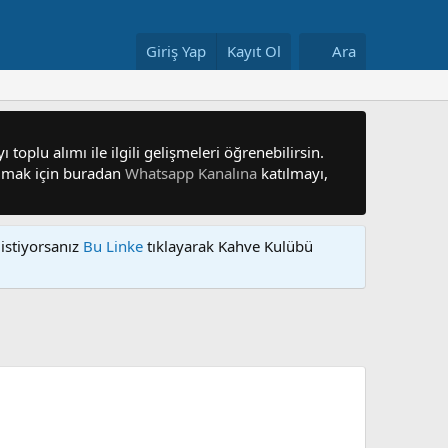
Giriş Yap
Kayıt Ol
Ara
 toplu alımı ile ilgili gelişmeleri öğrenebilirsin.
 olmak için buradan
Whatsapp Kanalına
katılmayı,
istiyorsanız
Bu Linke
tıklayarak Kahve Kulübü