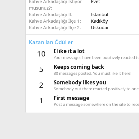
Kahve Arkadaşlığı İstiyor
Evet
musunuz?
Kahve Arkadaşlığı İl
İstanbul
Kahve Arkadaşlığı İlçe 1
Kadıköy
Kahve Arkadaşlığı İlçe 2
Üsküdar
Kazanılan Ödüller
I like it a lot
10
Your messages have been positively reacted to
Keeps coming back
5
30 messages posted. You must like it here!
Somebody likes you
2
Somebody out there reacted positively to one 
First message
1
Post a message somewhere on the site to recei