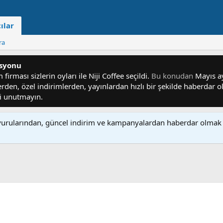
ılar
ra
asyonu
irması sizlerin oyları ile Niji Coffee seçildi.
Bu konudan
Mayıs ayı
lerden, özel indirimlerden, yayınlardan hızlı bir şekilde haberdar
yi unutmayın.
rularından, güncel indirim ve kampanyalardan haberdar olmak 