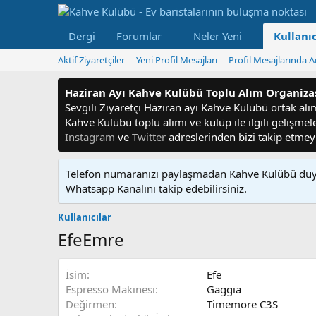
Dergi
Forumlar
Neler Yeni
Kullanıc
Aktif Ziyaretçiler
Yeni Profil Mesajları
Profil Mesajlarında A
Haziran Ayı Kahve Kulübü Toplu Alım Organiz
Sevgili Ziyaretçi Haziran ayı Kahve Kulübü ortak alım f
Kahve Kulübü toplu alımı ve kulüp ile ilgili gelişme
Instagram
ve
Twitter
adreslerinden bizi takip etme
Telefon numaranızı paylaşmadan Kahve Kulübü duyu
Whatsapp Kanalını takip edebilirsiniz.
Kullanıcılar
EfeEmre
İsim
Efe
Espresso Makinesi
Gaggia
Değirmen
Timemore C3S