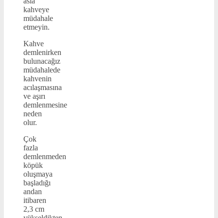
asla
kahveye
müdahale
etmeyin.
Kahve
demlenirken
bulunacağız
müdahalede
kahvenin
acılaşmasına
ve aşırı
demlenmesine
neden
olur.
Çok
fazla
demlenmeden
köpük
oluşmaya
başladığı
andan
itibaren
2,3 cm
yükseldikten