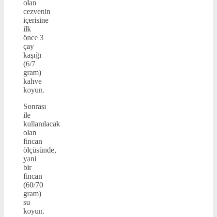
olan
cezvenin
içerisine
ilk
önce 3
çay
kaşığı
(6/7
gram)
kahve
koyun.
Sonrası
ile
kullanılacak
olan
fincan
ölçüsünde,
yani
bir
fincan
(60/70
gram)
su
koyun.