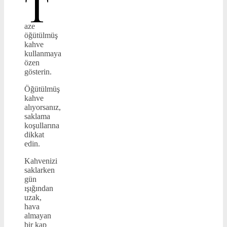
T
aze
öğütülmüş
kahve
kullanmaya
özen
gösterin.
Öğütülmüş
kahve
alıyorsanız,
saklama
koşullarına
dikkat
edin.
Kahvenizi
saklarken
gün
ışığından
uzak,
hava
almayan
bir kap