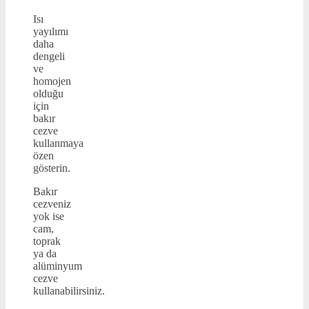
Isı
yayılımı
daha
dengeli
ve
homojen
olduğu
için
bakır
cezve
kullanmaya
özen
gösterin.
Bakır
cezveniz
yok ise
cam,
toprak
ya da
alüminyum
cezve
kullanabilirsiniz.