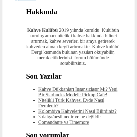
Hakkında
Kahve Kulübü
2019 yılında kuruldu. Kulübün
kuruluş amacı nitelikli kahve hakkında bilinci
artırmak, kahve severleri bir araya getirerek
kahveden alınan keyfi artırmaktır. Kahve kulübü
Dergi kısmında bulunan yazıları okuyabilir,
merak ettiklerinizi forum bölümünde
sorabilirsiniz.
Son Yazılar
Kahve Dükkanları İnsansızlaşır Mı? Yeni
Bir Starbucks Modeli: Pickup Cafe!
Nitelikli Türk Kahvesi Evde Nasıl
Demlenir?
Kolombiya Kahvelerini Nasıl Bilirdiniz?
3.dalga/nesil nedir ve ne değildir
Comandante vs Timemore
Son yorumlar