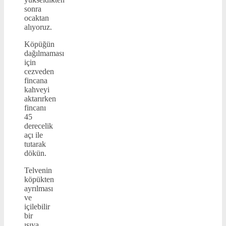
sonra
ocaktan
alıyoruz.
Köpüğün
dağılmaması
için
cezveden
fincana
kahveyi
aktarırken
fincanı
45
derecelik
açı ile
tutarak
dökün.
Telvenin
köpükten
ayrılması
ve
içilebilir
bir
ısıya