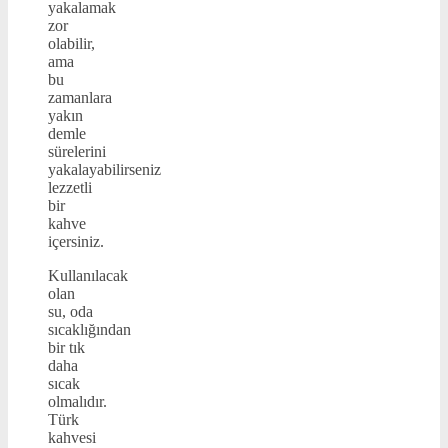
yakalamak
zor
olabilir,
ama
bu
zamanlara
yakın
demle
sürelerini
yakalayabilirseniz
lezzetli
bir
kahve
içersiniz.
Kullanılacak
olan
su, oda
sıcaklığından
bir tık
daha
sıcak
olmalıdır.
Türk
kahvesi