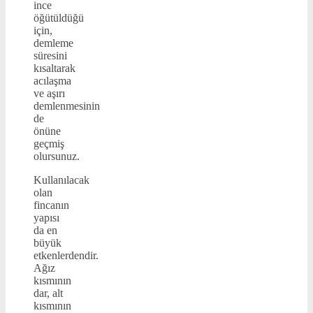
ince
öğütüldüğü
için,
demleme
süresini
kısaltarak
acılaşma
ve aşırı
demlenmesinin
de
önüne
geçmiş
olursunuz.
Kullanılacak
olan
fincanın
yapısı
da en
büyük
etkenlerdendir.
Ağız
kısmının
dar, alt
kısmının