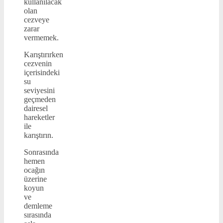
kullanılacak
olan
cezveye
zarar
vermemek.
Karıştırırken
cezvenin
içerisindeki
su
seviyesini
geçmeden
dairesel
hareketler
ile
karıştırın.
Sonrasında
hemen
ocağın
üzerine
koyun
ve
demleme
sırasında