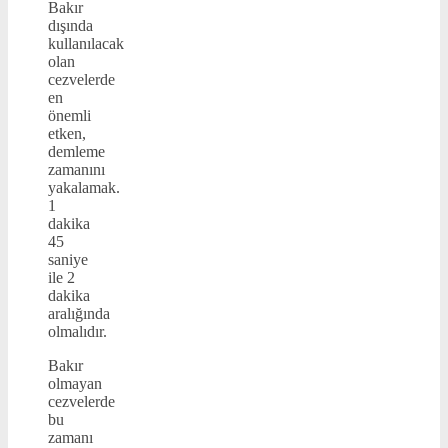
Bakır
dışında
kullanılacak
olan
cezvelerde
en
önemli
etken,
demleme
zamanını
yakalamak.
1
dakika
45
saniye
ile 2
dakika
aralığında
olmalıdır.
Bakır
olmayan
cezvelerde
bu
zamanı