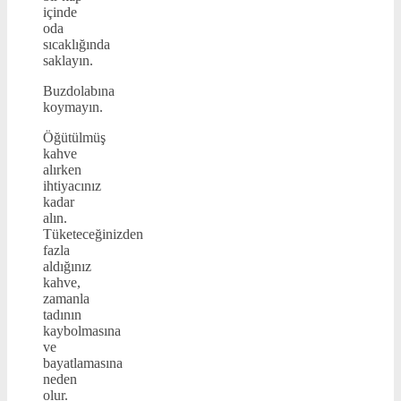
içinde
oda
sıcaklığında
saklayın.
Buzdolabına
koymayın.
Öğütülmüş
kahve
alırken
ihtiyacınız
kadar
alın.
Tüketeceğinizden
fazla
aldığınız
kahve,
zamanla
tadının
kaybolmasına
ve
bayatlamasına
neden
olur.