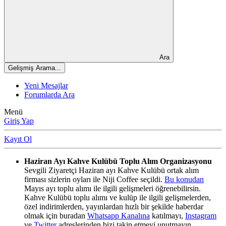
Ara
Gelişmiş Arama...
Yeni Mesajlar
Forumlarda Ara
Menü
Giriş Yap
Kayıt Ol
Haziran Ayı Kahve Kulübü Toplu Alım Organizasyonu
Sevgili Ziyaretçi Haziran ayı Kahve Kulübü ortak alım
firması sizlerin oyları ile Niji Coffee seçildi.
Bu konudan
Mayıs ayı toplu alımı ile ilgili gelişmeleri öğrenebilirsin.
Kahve Kulübü toplu alımı ve kulüp ile ilgili gelişmelerden,
özel indirimlerden, yayınlardan hızlı bir şekilde haberdar
olmak için buradan
Whatsapp Kanalına
katılmayı,
Instagram
ve
Twitter
adreslerinden bizi takip etmeyi unutmayın.