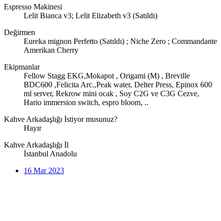
Espresso Makinesi
Lelit Bianca v3; Lelit Elizabeth v3 (Satıldı)
Değirmen
Eureka mignon Perfetto (Satıldı) ; Niche Zero ; Commandante
Amerikan Cherry
Ekipmanlar
Fellow Stagg EKG,Mokapot , Origami (M) , Breville
BDC600 ,Felicita Arc.,Peak water, Delter Press, Epinox 600
ml server, Rekrow mini ocak , Soy C2G ve C3G Cezve,
Hario immersion switch, espro bloom, ..
Kahve Arkadaşlığı İstiyor musunuz?
Hayır
Kahve Arkadaşlığı İl
İstanbul Anadolu
16 Mar 2023