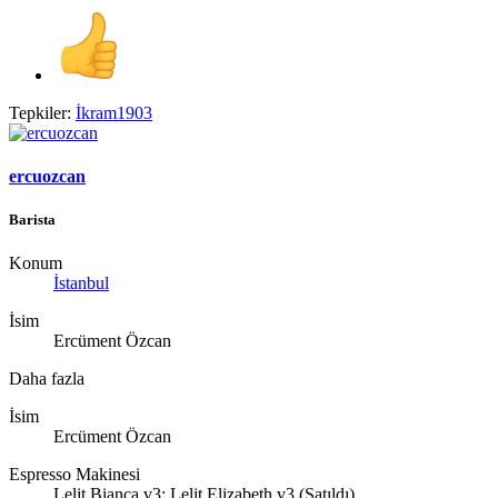
Tepkiler:
İkram1903
ercuozcan
Barista
Konum
İstanbul
İsim
Ercüment Özcan
Daha fazla
İsim
Ercüment Özcan
Espresso Makinesi
Lelit Bianca v3; Lelit Elizabeth v3 (Satıldı)