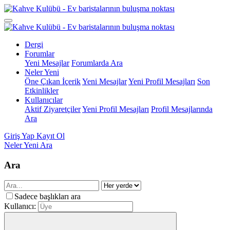
Dergi
Forumlar
Yeni Mesajlar
Forumlarda Ara
Neler Yeni
Öne Çıkan İçerik
Yeni Mesajlar
Yeni Profil Mesajları
Son
Etkinlikler
Kullanıcılar
Aktif Ziyaretçiler
Yeni Profil Mesajları
Profil Mesajlarında
Ara
Giriş Yap
Kayıt Ol
Neler Yeni
Ara
Ara
Sadece başlıkları ara
Kullanıcı: