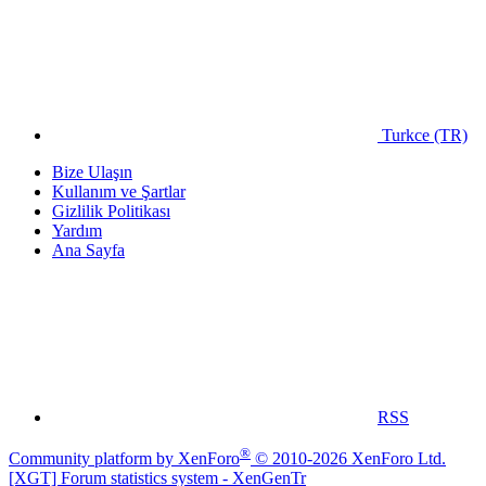
Turkce (TR)
Bize Ulaşın
Kullanım ve Şartlar
Gizlilik Politikası
Yardım
Ana Sayfa
RSS
®
Community platform by XenForo
© 2010-2026 XenForo Ltd.
[XGT] Forum statistics system
- XenGenTr