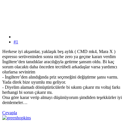
#1
Herkese iyi akşamlar, yaklaşık beş aylık ( CMD mk4, Mara X )
espresso serüveninden sonra niche zero ya geçme kararı verdim
İngiltere’den tanıdıklar aracılığıyla getirme şansım oldu. Bi kaç
sorum olacaktı daha önceden tecrübeli arkadaşlar varsa yardımcı
olurlarsa sevinirim
- İngiltere’den alındığında priz seçeneğini değiştirme şansı varmı.
Yada direk bize uyumlu mu geliyor.
- Diyelim alamadı dönüştürücülerle bi sıkıntı çıkarır mı voltaj farkı
herhangi bi sorun çıkarır mı.
Ona göre karar verip almayı düşünüyorum şimdiden teşekkürler iyi
demlemeler…
Cevapla