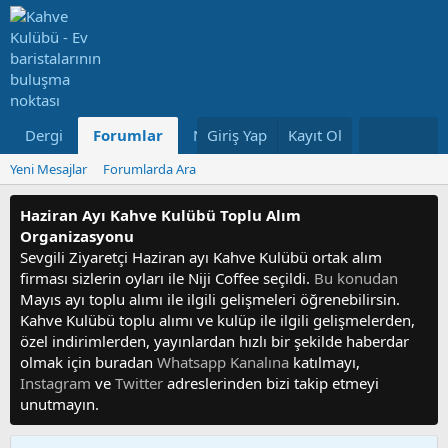
Dergi
Forumlar
Neler Yeni
Giriş Yap
Kayıt Ol
Kullanıcılar
Yeni Mesajlar
Forumlarda Ara
Haziran Ayı Kahve Kulübü Toplu Alım
Organizasyonu
Sevgili Ziyaretçi Haziran ayı Kahve Kulübü ortak alım
firması sizlerin oyları ile Niji Coffee seçildi.
Bu konudan
Mayıs ayı toplu alımı ile ilgili gelişmeleri öğrenebilirsin.
Kahve Kulübü toplu alımı ve kulüp ile ilgili gelişmelerden,
özel indirimlerden, yayınlardan hızlı bir şekilde haberdar
olmak için buradan
Whatsapp Kanalına
katılmayı,
Instagram
ve
Twitter
adreslerinden bizi takip etmeyi
unutmayın.