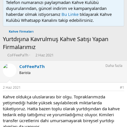
Telefon numaranızı paylaşmadan Kahve Kulübü
duyurularından, güncel indirim ve kampanyalardan
haberdar olmak istiyorsanız
Bu Linke
tıklayarak Kahve
Kulübü Whatsapp Kanalını takip edebilirsiniz.
Kahve Firmaları
Yurtdışına Kavrulmuş Kahve Satışı Yapan
Firmalarımız
K
B
CoFFeePaTh
2 Haz 2021
o
a
n
ş
Daha fazla
CoFFeePaTh
u
l
Barista
y
a
u
n
b
g
2 Haz 2021
#1
a
ı
ş
ç
Kahve oldukça uluslararası bir olgu. Topraklarımızda
l
t
yetişmediği halde yüksek sayılabilecek miktarlarda
a
a
tüketiyoruz. Hatta bazen toplu olarak yurtdışından da kahve
t
r
tedarik edip tattığımız ve yorumladığımız oluyor. Kimileri
a
i
transfer ücretlerini dahi umursamayarak bireysel yurtdışı
n
h
alımları da yapıyor.
i