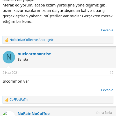
Merak ediyorum; acaba bizim yurtdışına yöneldiğimiz gibi,
bizim kavurmacılarımızdan da yurtdışından kahve siparişi
gerçekleştiren yabancı müşteriler var mıdır? Gerçekten merak
ettiğim bir konu...
Cevapla
NoPainNoCoffee
ve
Androge0s
T
e
p
nuclearmoonrise
k
N
i
Barista
l
e
r
2 Haz 2021
#2
:
Incommon var.
Cevapla
CoFFeePaTh
T
e
p
Daha fazla
NoPainNoCoffee
k