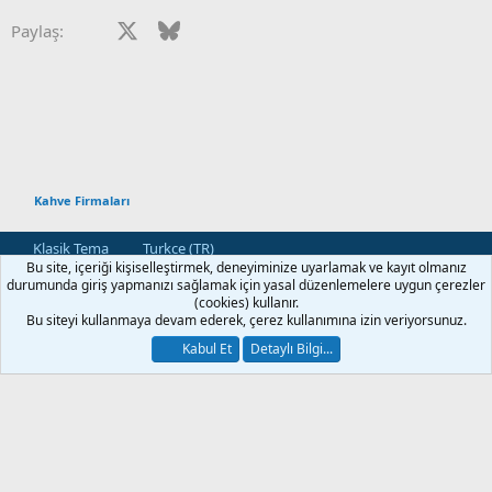
r
:
Facebook
X
Bluesky
LinkedIn
Reddit
Pinterest
Tumblr
WhatsApp
E-posta
Paylaş:
Kahve Firmaları
Klasik Tema
Turkce (TR)
Bu site, içeriği kişiselleştirmek, deneyiminize uyarlamak ve kayıt olmanız
Bize Ulaşın
Kullanım ve Şartlar
Gizlilik Politikası
Yardım
durumunda giriş yapmanızı sağlamak için yasal düzenlemelere uygun çerezler
Ana Sayfa
R
(cookies) kullanır.
S
Bu siteyi kullanmaya devam ederek, çerez kullanımına izin veriyorsunuz.
S
®
Community platform by XenForo
© 2010-2026 XenForo Ltd.
Kabul Et
Detaylı Bilgi...
[XGT] Forum statistics system
- XenGenTr