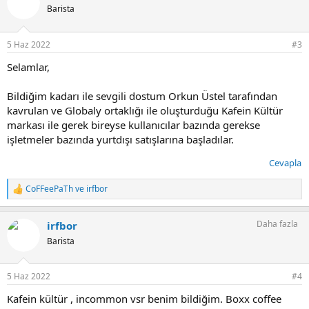
i
Barista
l
e
r
5 Haz 2022
#3
:
Selamlar,
Bildiğim kadarı ile sevgili dostum Orkun Üstel tarafından
kavrulan ve Globaly ortaklığı ile oluşturduğu Kafein Kültür
markası ile gerek bireyse kullanıcılar bazında gerekse
işletmeler bazında yurtdışı satışlarına başladılar.
Cevapla
CoFFeePaTh
ve
irfbor
T
e
p
Daha fazla
irfbor
k
i
Barista
l
e
r
5 Haz 2022
#4
:
Kafein kültür , incommon vsr benim bildiğim. Boxx coffee