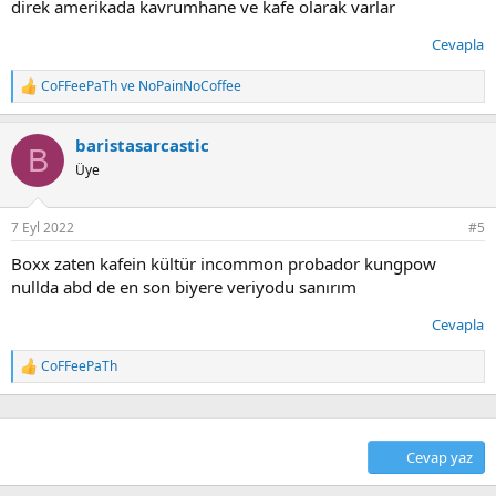
direk amerikada kavrumhane ve kafe olarak varlar
Cevapla
CoFFeePaTh
ve
NoPainNoCoffee
T
e
p
baristasarcastic
k
B
i
Üye
l
e
r
7 Eyl 2022
#5
:
Boxx zaten kafein kültür incommon probador kungpow
nullda abd de en son biyere veriyodu sanırım
Cevapla
CoFFeePaTh
T
e
p
k
i
Cevap yaz
l
e