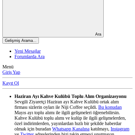
Ara
Gelişmiş Arama...
Yeni Mesajlar
Forumlarda Ara
Menü
Giriş Yap
Kayıt Ol
Haziran Ayı Kahve Kulübü Toplu Alım Organizasyonu
Sevgili Ziyaretçi Haziran ayı Kahve Kulübü ortak alım
firması sizlerin oyları ile Niji Coffee seçildi.
Bu konudan
Mayıs ayı toplu alımı ile ilgili gelişmeleri öğrenebilirsin.
Kahve Kulübü toplu alımı ve kulüp ile ilgili gelişmelerden,
özel indirimlerden, yayınlardan hızlı bir şekilde haberdar
olmak için buradan
Whatsapp Kanalına
katılmayı,
Instagram
ve
Twitter
adreslerinden bizi takip etmeyi unutmayın.