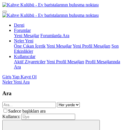
Dergi
Forumlar
Yeni Mesajlar
Forumlarda Ara
Neler Yeni
Öne Çıkan İçerik
Yeni Mesajlar
Yeni Profil Mesajları
Son
Etkinlikler
Kullanıcılar
Aktif Ziyaretçiler
Yeni Profil Mesajları
Profil Mesajlarında
Ara
Giriş Yap
Kayıt Ol
Neler Yeni
Ara
Ara
Sadece başlıkları ara
Kullanıcı: