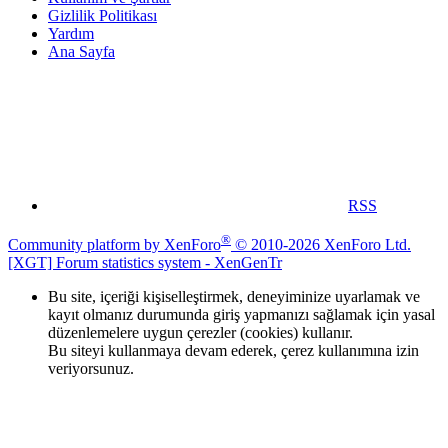
Gizlilik Politikası
Yardım
Ana Sayfa
RSS
®
Community platform by XenForo
© 2010-2026 XenForo Ltd.
[XGT] Forum statistics system
- XenGenTr
Bu site, içeriği kişiselleştirmek, deneyiminize uyarlamak ve
kayıt olmanız durumunda giriş yapmanızı sağlamak için yasal
düzenlemelere uygun çerezler (cookies) kullanır.
Bu siteyi kullanmaya devam ederek, çerez kullanımına izin
veriyorsunuz.