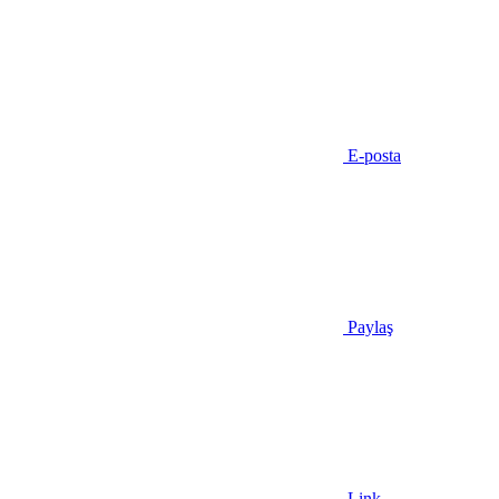
E-posta
Paylaş
Link