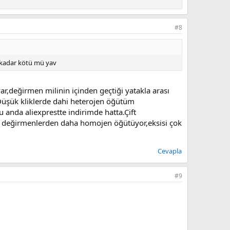
#8
 kadar kötü mü yav
,değirmen milinin içinden geçtiği yatakla arası
.Düşük kliklerde dahi heterojen öğütüm
u anda aliexprestte indirimde hatta.Çift
io değirmenlerden daha homojen öğütüyor,eksisi çok
Cevapla
#9