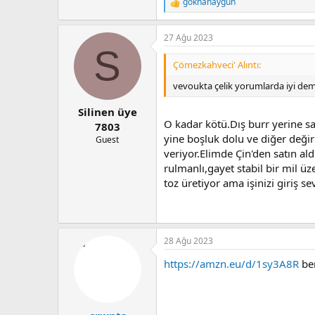
gokhanaygun
T
e
p
27 Ağu 2023
k
S
i
l
Çömezkahveci' Alıntı:
e
r
vevoukta çelik yorumlarda iyi de
:
Silinen üye
O kadar kötü.Dış burr yerine s
7803
yine boşluk dolu ve diğer deği
Guest
veriyor.Elimde Çin'den satın al
rulmanlı,gayet stabil bir mil 
toz üretiyor ama işinizi giriş se
28 Ağu 2023
https://amzn.eu/d/1sy3A8R
ben