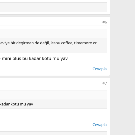
#6
eviye bir degirmen de değil, leshu coffee, timemore xc
o mini plus bu kadar kötü mü yav
Cevapla
#7
 kadar kötü mü yav
Cevapla