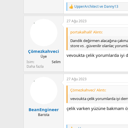
UpperArchitect
ve
Danny13
T
e
p
27 Ağu 2023
k
i
l
portakalhalil' Alıntı:
e
r
Dandik değirmen alacağına çakma C
:
store vs . güvenilir olanlar, yoruml
Çömezkahveci
vevoukta çelik yorumlarda iyi
Üye
İsim
Selim
Daha fazla
27 Ağu 2023
Çömezkahveci' Alıntı:
vevoukta çelik yorumlarda iyi de
çelik varken yüzüne bakmam ö
BeanEngineer
Barista