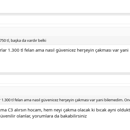
 mini plus arasında kaldım
dı versin içerken kahve içtiğimi anlayayım yeter zaten hangisi indirimdey
um.
0 tl, başka da vardır belki
rlar 1.300 tl felan ama nasıl güvenicez herşeyin çakması var y
ar 1.300 tl felan ama nasıl güvenicez herşeyin çakması var yani bilemedim
a C3 alırsın hocam, hem neyi çakma olacak ki bıcak ayni oldukta
üvenilir olanlar, yorumlara da bakabilirsiniz