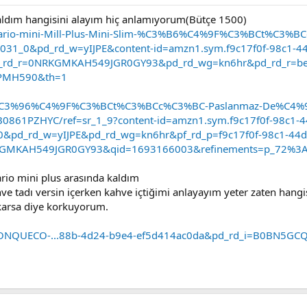
kaldım hangisini alayım hiç anlamıyorum(Bütçe 1500)
/Hario-mini-Mill-Plus-Mini-Slim-%C3%B6%C4%9F%C3%BCt%C3
031_0&pd_rd_w=yIJPE&content-id=amzn1.sym.f9c17f0f-98c1-4
_rd_r=0NRKGMKAH549JGR0GY93&pd_rd_wg=kn6hr&pd_rd_r=bee
GPMH590&th=1
/%C3%96%C4%9F%C3%BCt%C3%BCc%C3%BC-Paslanmaz-De%C4%9Fi
0861PZHYC/ref=sr_1_9?content-id=amzn1.sym.f9c17f0f-98c1-
0&pd_rd_w=yIJPE&pd_rd_wg=kn6hr&pf_rd_p=f9c17f0f-98c1-44d
KGMKAH549JGR0GY93&qid=1693166003&refinements=p_72%3A
ario mini plus arasında kaldım
 tadı versin içerken kahve içtiğimi anlayayım yeter zaten hangi
ıkarsa diye korkuyorum.
CONQUECO-...88b-4d24-b9e4-ef5d414ac0da&pd_rd_i=B0BN5GCQ