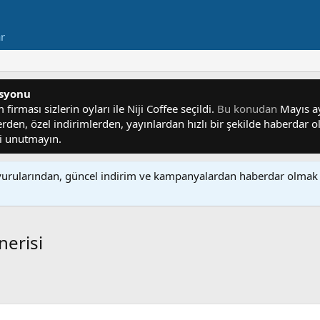
ar
asyonu
irması sizlerin oyları ile Niji Coffee seçildi.
Bu konudan
Mayıs ayı
lerden, özel indirimlerden, yayınlardan hızlı bir şekilde haberdar
yi unutmayın.
rularından, güncel indirim ve kampanyalardan haberdar olmak 
nerisi