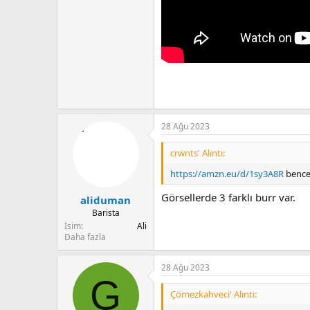
28 Ağu 2023
crwnts' Alıntı:
https://amzn.eu/d/1sy3A8R
bence 
Görsellerde 3 farklı burr var.
aliduman
Barista
İsim
Ali
Daha fazla
28 Ağu 2023
G
Çömezkahveci' Alıntı: