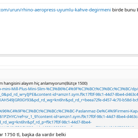
.com/urun/rhino-aeropress-uyumlu-kahve-degirmeni
birde bunu
ım hangisini alayım hiç anlamıyorum(Bütçe 1500)
rio-mini-Mill-Plus-Mini-Slim-%C3%B6%C4%9F%C3%BCt%C3%BCc%C3%BC/d
_0&pd_rd_w=yIJPE&content-id=amzn1.sym.f9c17f0f-98c1-44d7-8be4-d463c4
AH549JGR0GY93&pd_rd_wg=kn6hr&pd_rd_r=beea72fe-d457-4c70-b58d-b
C3%96%C4%9F%C3%BCt%C3%BCc%C3%BC-Paslanmaz-De%C4%9Firmeni-Kapa
PZHYC/ref=sr_1_9?content-id=amzn1.sym.f9c17f0f-98c1-44d7-8be4-d463c
_rd_wg=kn6hr&pf_rd_p=f9c17f0f-98c1-44d7-8be4-
AH549JGR0GY93&qid=1693166003&refinements=p_72%3A13136589031&s=
1750 tl, başka da vardır belki