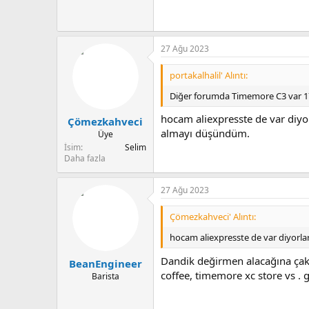
vevouk çelik el değirmeni ve hario
benim kahveden beklentim kahve ta
şimdi kötü çıkarsa diye korkuyor
27 Ağu 2023
portakalhalil' Alıntı:
Diğer forumda Timemore C3 var 175
hocam aliexpresste de var diyo
Çömezkahveci
almayı düşündüm.
Üye
İsim
Selim
Daha fazla
27 Ağu 2023
Çömezkahveci' Alıntı:
hocam aliexpresste de var diyorl
Dandik değirmen alacağına çakm
BeanEngineer
coffee, timemore xc store vs . g
Barista