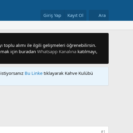
Giriş Yap
Kayıt Ol
Ara
 toplu alımı ile ilgili gelişmeleri öğrenebilirsin.
 olmak için buradan
Whatsapp Kanalına
katılmayı,
istiyorsanız
Bu Linke
tıklayarak Kahve Kulübü
#1