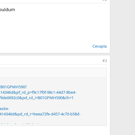
 buldum
Cevapla
#3
p/B01GPMH590?
14346d&pf_rd_p=f9c17f0f-98c1-44d7-8be4-
cf9de0692c0&pd_rd_i=B01GPMH590&th=1
site-
414346d&pd_rd_r=beea72fe-d457-4c70-b58d-
kitchen&sr=1-9&th=1