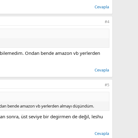
se onu alıyorum.vevouk çelik olunca alasım geldi ama
Cevapla
#4
ani bilemedim. Ondan bende amazon vb yerlerden
Cevapla
#5
. Ondan bende amazon vb yerlerden almayı düşündüm.
n sonra, üst seviye bir degirmen de değil, leshu
Cevapla