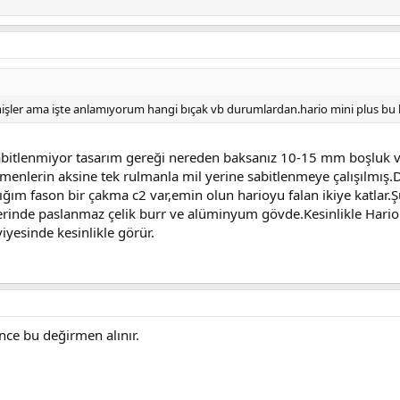
mişler ama işte anlamıyorum hangi bıçak vb durumlardan.hario mini plus bu
abitlenmiyor tasarım gereği nereden baksanız 10-15 mm boşluk var
rmenlerin aksine tek rulmanla mil yerine sabitlenmeye çalışılmış
dığım fason bir çakma c2 var,emin olun harioyu falan ikiye katlar.Ş
üzerinde paslanmaz çelik burr ve alüminyum gövde.Kesinlikle Har
viyesinde kesinlikle görür.
ce bu değirmen alınır.