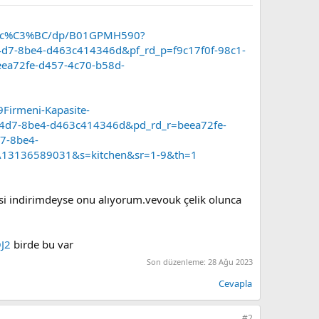
%BCc%C3%BC/dp/B01GPMH590?
4d7-8be4-d463c414346d&pf_rd_p=f9c17f0f-98c1-
a72fe-d457-4c70-b58d-
rmeni-Kapasite-
44d7-8be4-d463c414346d&pd_rd_r=beea72fe-
7-8be4-
13136589031&s=kitchen&sr=1-9&th=1
si indirimdeyse onu alıyorum.vevouk çelik olunca
J2
birde bu var
Son düzenleme:
28 Ağu 2023
Cevapla
#2