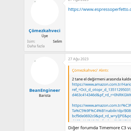
https://www.espressoperfetto
Çömezkahveci
Üye
İsim
Selim
Daha fazla
27 Ağu 2023
Çömezkahveci' Alıntı:
2 tane el değirmeni arasında kald
https://www.amazon.com.tr/Ha
ref_=Oct_d_otopr_d_13511295031
BeanEngineer
d463c414346d&pf_rd_r=0NRKGMK
Barista
https://www.amazon.com.tr/%
Ta%C5%9F%C4%B1nabilir/dp/B0861
bcf9de0692c0&pd_rd_w=yIJPE&pd
d463c414346d&pf_rd_r=0NRKGMK
Diğer forumda Timemore C3 var 