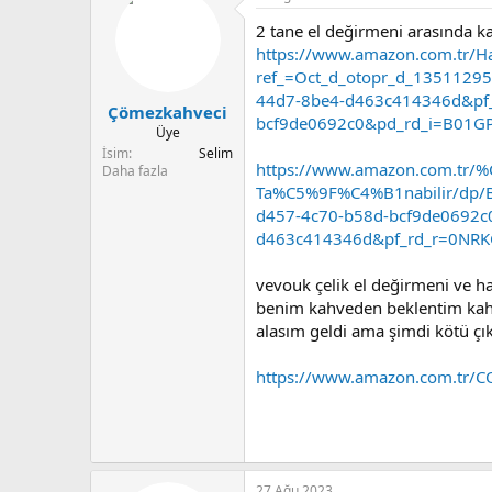
u
n
2 tane el değirmeni arasında 
b
g
a
ı
https://www.amazon.com.tr
ş
ç
ref_=Oct_d_otopr_d_13511295
l
t
44d7-8be4-d463c414346d&pf
Çömezkahveci
a
a
bcf9de0692c0&pd_rd_i=B01
t
r
Üye
a
i
İsim
Selim
https://www.amazon.com.tr
n
h
Daha fazla
i
Ta%C5%9F%C4%B1nabilir/dp/B
d457-4c70-b58d-bcf9de0692c
d463c414346d&pf_rd_r=0NR
vevouk çelik el değirmeni ve h
benim kahveden beklentim kahve
alasım geldi ama şimdi kötü ç
https://www.amazon.com.tr/
27 Ağu 2023