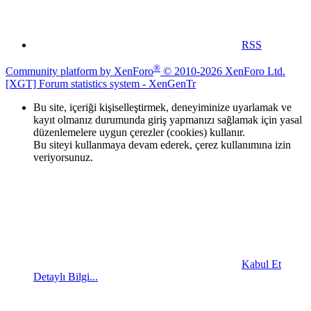
RSS
®
Community platform by XenForo
© 2010-2026 XenForo Ltd.
[XGT] Forum statistics system
- XenGenTr
Bu site, içeriği kişiselleştirmek, deneyiminize uyarlamak ve
kayıt olmanız durumunda giriş yapmanızı sağlamak için yasal
düzenlemelere uygun çerezler (cookies) kullanır.
Bu siteyi kullanmaya devam ederek, çerez kullanımına izin
veriyorsunuz.
Kabul Et
Detaylı Bilgi...