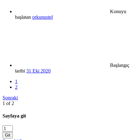
Konuyu
başlatan
orkunustel
Başlangıç
tarihi
31 Eki 2020
1
2
Sonraki
1 of 2
Sayfaya git
Git