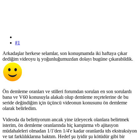
#1
Arkadaşlar herkese selamlar, son konuşmamda iki haftaya çıkar
dediğim videoyu iş yoğunluğumuzdan dolayı bugüne çıkarabildik.
Ön demleme oranları ve stilleri forumdan sorulan en son sorulardı
bana ve V60 konusuyla alakalı olup demleme reçetelerine de bu
seride değindiğim için üçüncü videonun konusunu ön demleme
olarak belirledim.
Videoda da belirtiyorum ancak yine izleyecek olanlara belirtmek
isterim, ön demleme oranlarında hiç karıştırma vb ajitasyon
müdahaleleri olmadan 1/1'den 1/4'e kadar oranlarda tds ekstraksiyon
ve tat farklılıklarına baktım. Hedef şu iyidir şu kötüdür gibi bir