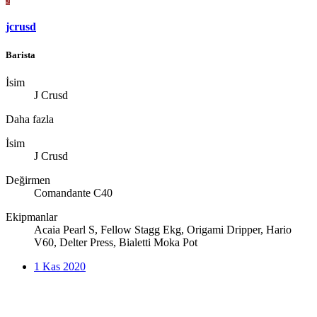
jcrusd
Barista
İsim
J Crusd
Daha fazla
İsim
J Crusd
Değirmen
Comandante C40
Ekipmanlar
Acaia Pearl S, Fellow Stagg Ekg, Origami Dripper, Hario
V60, Delter Press, Bialetti Moka Pot
1 Kas 2020