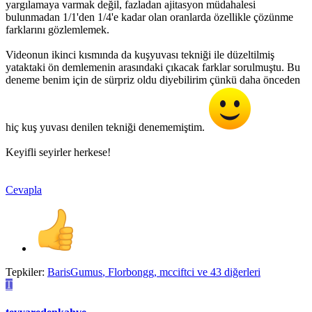
yargılamaya varmak değil, fazladan ajitasyon müdahalesi
bulunmadan 1/1'den 1/4'e kadar olan oranlarda özellikle çözünme
farklarını gözlemlemek.
Videonun ikinci kısmında da kuşyuvası tekniği ile düzeltilmiş
yataktaki ön demlemenin arasındaki çıkacak farklar sorulmuştu. Bu
deneme benim için de sürpriz oldu diyebilirim çünkü daha önceden
hiç kuş yuvası denilen tekniği denememiştim.
Keyifli seyirler herkese!
Cevapla
Tepkiler:
BarisGumus
,
Florbongg
,
mcciftci
ve 43 diğerleri
T