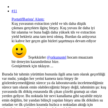
#11
PortatifBarista' Alıntı:
Kuş yuvasının extraction yield ve tds daha düşük
çıkması gerçekten ilginç birşey. Kuş yuvası ile daha iyi
bir ıslanma ve buna bağlı daha yüksek tds ve extraction
yield bekleriz ama tam tersi olmuş. Burdan da anlıyoruz
ki kahve her geçen gün bizleri şaşırtmaya devam ediyor
Teşekkürler
@orkunustel
hocam muazzam
bir deneyim kazandırdınız bize.
Genişletmek için tıklayın ...
Burada bir tahmin yürüttüm bununla ilgili ama tam olarak geçerliliği
var mıdır, yatağın her yerini kamera tarzı birşey ile
gözlemleyemediğimiz sürece ya da laboratuvarda inceletmediğimiz
sürece tam olarak emin olabileceğimiz birşey değil, tahminim şu: kuş
yuvasında ilk döküş esnasında ilk çıkan çözelti gramajı az olan
yerden geliyor. Bu noktada bir nevi kanallama gibi sayabilir miyiz
emin değilim, bir yandan bilinçli yapılan birşey ama ilk dökülen su
ortadan ve ilk çözülen kısımda hızlıca o noktadan aktığı için