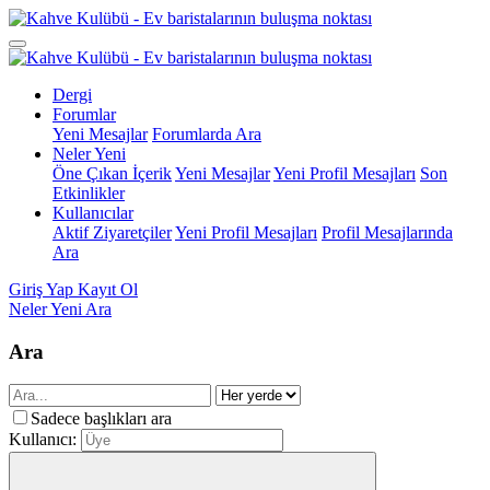
Dergi
Forumlar
Yeni Mesajlar
Forumlarda Ara
Neler Yeni
Öne Çıkan İçerik
Yeni Mesajlar
Yeni Profil Mesajları
Son
Etkinlikler
Kullanıcılar
Aktif Ziyaretçiler
Yeni Profil Mesajları
Profil Mesajlarında
Ara
Giriş Yap
Kayıt Ol
Neler Yeni
Ara
Ara
Sadece başlıkları ara
Kullanıcı: