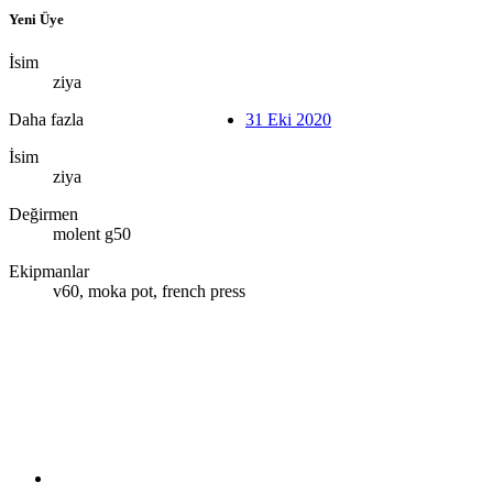
Yeni Üye
İsim
ziya
Daha fazla
31 Eki 2020
İsim
ziya
Değirmen
molent g50
Ekipmanlar
v60, moka pot, french press