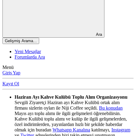
Ara
Gelişmiş Arama...
Yeni Mesajlar
Forumlarda Ara
Menü
Giriş Yap
Kayıt Ol
Haziran Ayı Kahve Kulübü Toplu Alım Organizasyonu
Sevgili Ziyaretçi Haziran ayı Kahve Kulübü ortak alım
firması sizlerin oyları ile Niji Coffee seçildi.
Bu konudan
Mayıs ayı toplu alımı ile ilgili gelişmeleri öğrenebilirsin.
Kahve Kulübü toplu alımı ve kulüp ile ilgili gelişmelerden,
özel indirimlerden, yayınlardan hızlı bir şekilde haberdar
olmak için buradan
Whatsapp Kanalına
katılmayı,
Instagram
ve
Twitter
adreslerinden bizi takip etmeyi unutmayın.