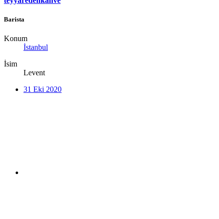
teyyaredenkahve
Barista
Konum
İstanbul
İsim
Levent
31 Eki 2020