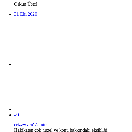
Orkun Üstel
31 Eki 2020
#9
ert--exxen' Alıntı:
Hakikaten çok guzel ve konu hakkındaki eksikliği