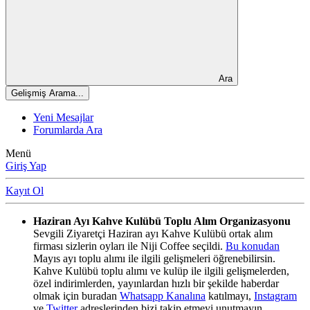
Ara
Gelişmiş Arama...
Yeni Mesajlar
Forumlarda Ara
Menü
Giriş Yap
Kayıt Ol
Haziran Ayı Kahve Kulübü Toplu Alım Organizasyonu
Sevgili Ziyaretçi Haziran ayı Kahve Kulübü ortak alım
firması sizlerin oyları ile Niji Coffee seçildi.
Bu konudan
Mayıs ayı toplu alımı ile ilgili gelişmeleri öğrenebilirsin.
Kahve Kulübü toplu alımı ve kulüp ile ilgili gelişmelerden,
özel indirimlerden, yayınlardan hızlı bir şekilde haberdar
olmak için buradan
Whatsapp Kanalına
katılmayı,
Instagram
ve
Twitter
adreslerinden bizi takip etmeyi unutmayın.