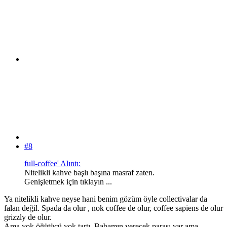
#8
full-coffee' Alıntı:
Nitelikli kahve başlı başına masraf zaten.
Genişletmek için tıklayın ...
Ya nitelikli kahve neyse hani benim gözüm öyle collectivalar da
falan değil. Spada da olur , nok coffee de olur, coffee sapiens de olur
grizzly de olur.
Ama yok öğütücü yok tartı. Babamın verecek parası var ama