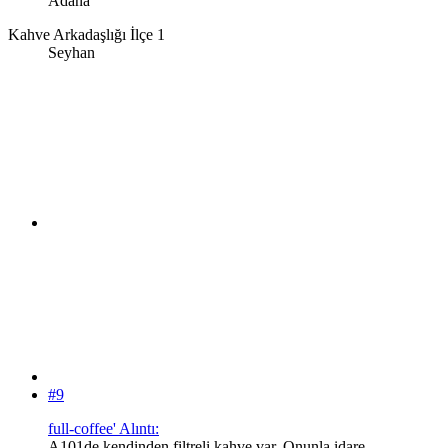
Adana
Kahve Arkadaşlığı İlçe 1
Seyhan
#9
full-coffee' Alıntı:
A101de kendinden filtreli kahve var. Onunla idare