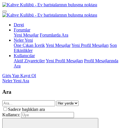
Dergi
Forumlar
Yeni Mesajlar
Forumlarda Ara
Neler Yeni
Öne Çıkan İçerik
Yeni Mesajlar
Yeni Profil Mesajları
Son
Etkinlikler
Kullanıcılar
Aktif Ziyaretçiler
Yeni Profil Mesajları
Profil Mesajlarında
Ara
Giriş Yap
Kayıt Ol
Neler Yeni
Ara
Ara
Sadece başlıkları ara
Kullanıcı: