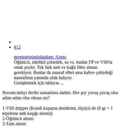
#12
gergingörünüşlüadam' Alıntı:
Öğütücü, nitelikli çekirdek, su vs. bunlar FP ve V60'ta
ortak şeyler. Tek fark tartı ve kağıt filtre alman
gerekiyor. Bunlar da masraf elbet ama kahve çekirdeği
masrafının yanında ufak kalıyor.
Genişletmek için tıklayın ...
Hocam tartıyı ileriki zamanlara alalım. Her şey yavaş yavaş olsa
adım adım olsa olmaz mı?
1-V60 dripper (Kendi kupama demlerim, ölçüyü de (8 gr = 1
tepeleme tatlı kaşığı alırım))
2-Öğütücü alırım
3-Tartı alırım