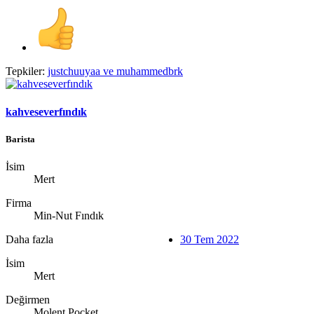
Tepkiler:
justchuuyaa
ve
muhammedbrk
kahveseverfındık
Barista
İsim
Mert
Firma
Min-Nut Fındık
Daha fazla
30 Tem 2022
İsim
Mert
Değirmen
Molent Pocket