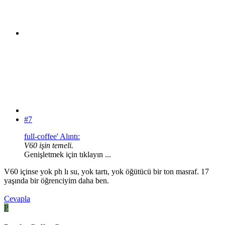
#7
full-coffee' Alıntı:
V60 işin temeli.
Genişletmek için tıklayın ...
V60 içinse yok ph lı su, yok tartı, yok öğütücü bir ton masraf. 17
yaşında bir öğrenciyim daha ben.
Cevapla
P