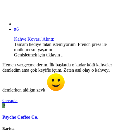
#6
Kahve Kovası' Alıntı:
Tamam hediye falan istemiyorum. French press ile
mutlu mesut yaşarım
Genişletmek için tıklayın ...
Hemen vazgeçme derim. İlk başlarda o kadar kötü kahveler
demledim ama çok keyifle içtim. Zaten asıl olay o kahveyi
demlerken aldığın zevk
Cevapla
P
Psyche Coffee Co.
Barista