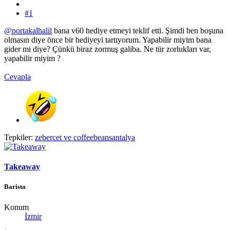
#1
@portakalhalil
bana v60 hediye etmeyi teklif etti. Şimdi ben boşuna
olmasın diye önce bir hediyeyi tartıyorum. Yapabilir miyim bana
gider mi diye? Çünkü biraz zormuş galiba. Ne tür zorlukları var,
yapabilir miyim ?
Cevapla
Tepkiler:
zebercet
ve
coffeebeansantalya
Takeaway
Barista
Konum
İzmir