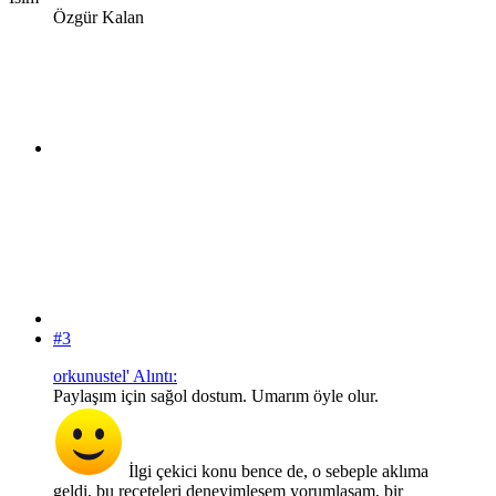
Özgür Kalan
#3
orkunustel' Alıntı:
Paylaşım için sağol dostum. Umarım öyle olur.
İlgi çekici konu bence de, o sebeple aklıma
geldi, bu reçeteleri deneyimlesem yorumlasam, bir