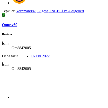
Tepkiler:
kornman887
,
Gigesa
,
İNÇELİ
ve 4 diğerleri
O
Onur.v60
Barista
İsim
Om8842005
Daha fazla
16 Eki 2022
İsim
Om8842005