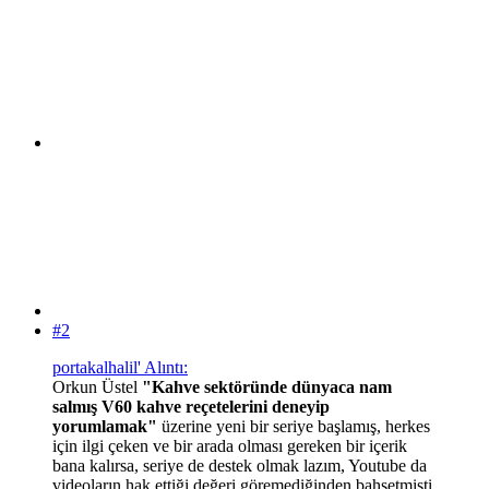
#2
portakalhalil' Alıntı:
Orkun Üstel
"Kahve sektöründe dünyaca nam
salmış V60 kahve reçetelerini deneyip
yorumlamak"
üzerine yeni bir seriye başlamış, herkes
için ilgi çeken ve bir arada olması gereken bir içerik
bana kalırsa, seriye de destek olmak lazım, Youtube da
videoların hak ettiği değeri göremediğinden bahsetmişti