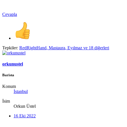
Cevapla
Tepkiler:
RedRightHand
,
Mastaura
,
Eyılmaz
ve 18 diğerleri
orkunustel
Barista
Konum
İstanbul
İsim
Orkun Üstel
16 Eki 2022