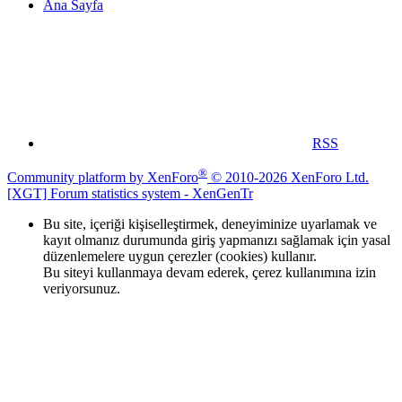
Ana Sayfa
RSS
®
Community platform by XenForo
© 2010-2026 XenForo Ltd.
[XGT] Forum statistics system
- XenGenTr
Bu site, içeriği kişiselleştirmek, deneyiminize uyarlamak ve
kayıt olmanız durumunda giriş yapmanızı sağlamak için yasal
düzenlemelere uygun çerezler (cookies) kullanır.
Bu siteyi kullanmaya devam ederek, çerez kullanımına izin
veriyorsunuz.