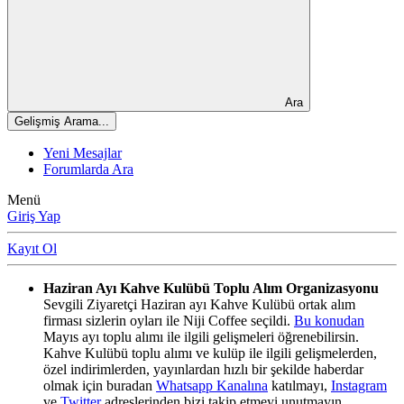
Ara
Gelişmiş Arama...
Yeni Mesajlar
Forumlarda Ara
Menü
Giriş Yap
Kayıt Ol
Haziran Ayı Kahve Kulübü Toplu Alım Organizasyonu
Sevgili Ziyaretçi Haziran ayı Kahve Kulübü ortak alım
firması sizlerin oyları ile Niji Coffee seçildi.
Bu konudan
Mayıs ayı toplu alımı ile ilgili gelişmeleri öğrenebilirsin.
Kahve Kulübü toplu alımı ve kulüp ile ilgili gelişmelerden,
özel indirimlerden, yayınlardan hızlı bir şekilde haberdar
olmak için buradan
Whatsapp Kanalına
katılmayı,
Instagram
ve
Twitter
adreslerinden bizi takip etmeyi unutmayın.