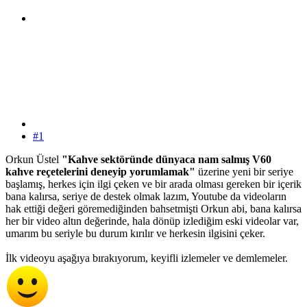
#1
Orkun Üstel
"Kahve sektöründe dünyaca nam salmış V60
kahve reçetelerini deneyip yorumlamak"
üzerine yeni bir seriye
başlamış, herkes için ilgi çeken ve bir arada olması gereken bir içerik
bana kalırsa, seriye de destek olmak lazım, Youtube da videoların
hak ettiği değeri göremediğinden bahsetmişti Orkun abi, bana kalırsa
her bir video altın değerinde, hala dönüp izlediğim eski videolar var,
umarım bu seriyle bu durum kırılır ve herkesin ilgisini çeker.
İlk videoyu aşağıya bırakıyorum, keyifli izlemeler ve demlemeler.