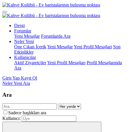
Dergi
Forumlar
Yeni Mesajlar
Forumlarda Ara
Neler Yeni
Öne Çıkan İçerik
Yeni Mesajlar
Yeni Profil Mesajları
Son
Etkinlikler
Kullanıcılar
Aktif Ziyaretçiler
Yeni Profil Mesajları
Profil Mesajlarında
Ara
Giriş Yap
Kayıt Ol
Neler Yeni
Ara
Ara
Sadece başlıkları ara
Kullanıcı: