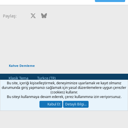
Facebook
X
Bluesky
LinkedIn
Reddit
Pinterest
Tumblr
WhatsApp
E-posta
Paylaş:
Kahve Demleme
Klasik Tema
Turkce (TR)
Bu site, içeriği kişiselleştirmek, deneyiminize uyarlamak ve kayıt olmanız
Bize Ulaşın
Kullanım ve Şartlar
Gizlilik Politikası
Yardım
durumunda giriş yapmanızı sağlamak için yasal düzenlemelere uygun çerezler
Ana Sayfa
R
(cookies) kullanır.
S
Bu siteyi kullanmaya devam ederek, çerez kullanımına izin veriyorsunuz.
S
®
Community platform by XenForo
© 2010-2026 XenForo Ltd.
Kabul Et
Detaylı Bilgi...
[XGT] Forum statistics system
- XenGenTr