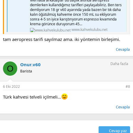
Merhaba arkadaşlar bu başlık altında aeropress
demlerken kullandığımız tarifleri paylaşabiliriz. Ben ters
demliyorum 18 gr v60 ayarında yada bazen bir tık daha
kalın öğütülmüş kahveme önce 150 mL su ekliyorum
sonra 4-5 sn iyice karıştırıyorum espresso kıvamında
krema görünce duruyorum 45...
www.kahvekulubu.net
tam aeropress tarifi sayılmaz ama. iki yöntemin birleşimi.
konuya buradan devam etsek.
Cevapla
Daha fazla
Onur.v60
O
Barista
6 Eki 2022
#8
Türk kahvesi telveli içilmeli…
Cevapla
Cevap yaz