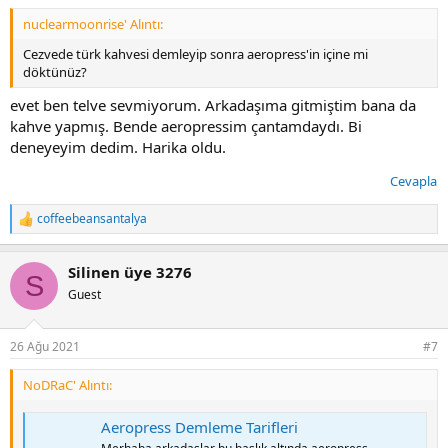
nuclearmoonrise' Alıntı:
Cezvede türk kahvesi demleyip sonra aeropress'in içine mi
döktünüz?
evet ben telve sevmiyorum. Arkadaşıma gitmiştim bana da
kahve yapmış. Bende aeropressim çantamdaydı. Bi
deneyeyim dedim. Harika oldu.
Cevapla
coffeebeansantalya
T
e
p
Silinen üye 3276
k
S
i
Guest
l
e
r
26 Ağu 2021
#7
:
NoDRaC' Alıntı:
Aeropress Demleme Tarifleri