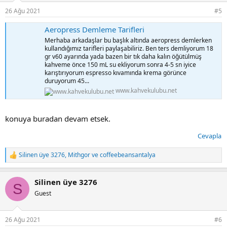
r
26 Ağu 2021
#5
:
Aeropress Demleme Tarifleri
Merhaba arkadaşlar bu başlık altında aeropress demlerken
kullandığımız tarifleri paylaşabiliriz. Ben ters demliyorum 18
gr v60 ayarında yada bazen bir tık daha kalın öğütülmüş
kahveme önce 150 mL su ekliyorum sonra 4-5 sn iyice
karıştırıyorum espresso kıvamında krema görünce
duruyorum 45...
www.kahvekulubu.net
konuya buradan devam etsek.
Cevapla
Silinen üye 3276
,
Mithgor
ve
coffeebeansantalya
T
e
p
Silinen üye 3276
k
S
i
Guest
l
e
r
26 Ağu 2021
#6
: