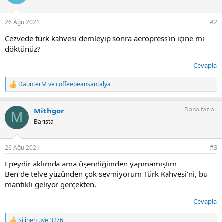
26 Ağu 2021
#2
Cezvede türk kahvesi demleyip sonra aeropress'in içine mi
döktünüz?
Cevapla
DaunterM
ve
coffeebeansantalya
T
e
p
Daha fazla
Mithgor
k
M
i
Barista
l
e
r
26 Ağu 2021
#3
:
Epeydir aklımda ama üşendiğimden yapmamıştım.
Ben de telve yüzünden çok sevmiyorum Türk Kahvesi'ni, bu
mantıklı geliyor gerçekten.
Cevapla
Silinen üye 3276