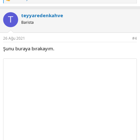
T
e
p
teyyaredenkahve
k
T
i
Barista
l
e
r
26 Ağu 2021
#4
:
Şunu buraya bırakayım.