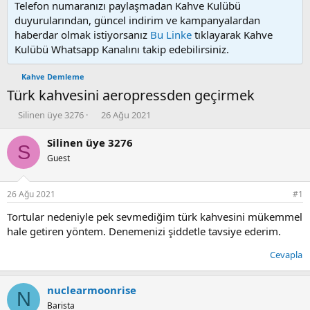
Telefon numaranızı paylaşmadan Kahve Kulübü
duyurularından, güncel indirim ve kampanyalardan
haberdar olmak istiyorsanız
Bu Linke
tıklayarak Kahve
Kulübü Whatsapp Kanalını takip edebilirsiniz.
Kahve Demleme
Türk kahvesini aeropressden geçirmek
K
B
Silinen üye 3276
26 Ağu 2021
o
a
n
ş
Silinen üye 3276
S
u
l
Guest
y
a
u
n
b
g
26 Ağu 2021
#1
a
ı
ş
ç
Tortular nedeniyle pek sevmediğim türk kahvesini mükemmel
l
t
hale getiren yöntem. Denemenizi şiddetle tavsiye ederim.
a
a
t
r
Cevapla
a
i
n
h
i
nuclearmoonrise
N
Barista