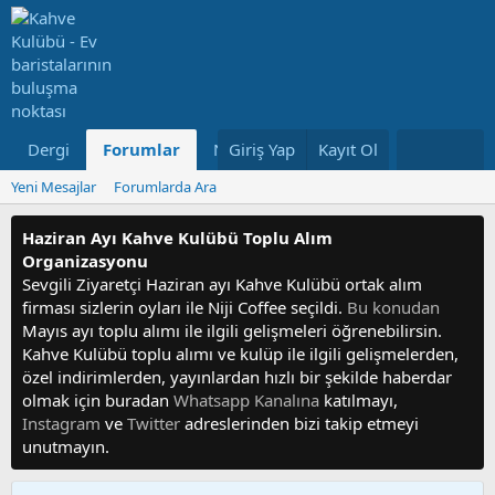
Dergi
Forumlar
Neler Yeni
Giriş Yap
Kayıt Ol
Kullanıcılar
Yeni Mesajlar
Forumlarda Ara
Haziran Ayı Kahve Kulübü Toplu Alım
Organizasyonu
Sevgili Ziyaretçi Haziran ayı Kahve Kulübü ortak alım
firması sizlerin oyları ile Niji Coffee seçildi.
Bu konudan
Mayıs ayı toplu alımı ile ilgili gelişmeleri öğrenebilirsin.
Kahve Kulübü toplu alımı ve kulüp ile ilgili gelişmelerden,
özel indirimlerden, yayınlardan hızlı bir şekilde haberdar
olmak için buradan
Whatsapp Kanalına
katılmayı,
Instagram
ve
Twitter
adreslerinden bizi takip etmeyi
unutmayın.