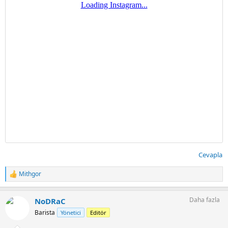
Cevapla
Mithgor
T
e
p
Daha fazla
NoDRaC
k
i
Barista
Yönetici
Editör
l
e