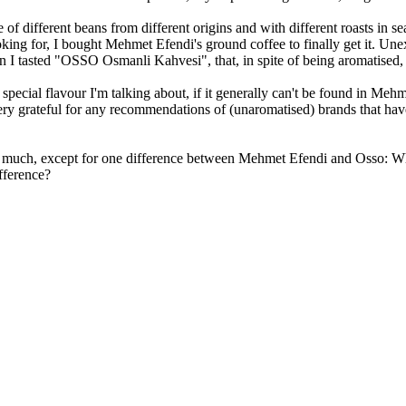
 different beans from different origins and with different roasts in sear
ng for, I bought Mehmet Efendi's ground coffee to finally get it. Unexpe
 I tasted "OSSO Osmanli Kahvesi", that, in spite of being aromatised, p
pecial flavour I'm talking about, if it generally can't be found in Meh
 very grateful for any recommendations of (unaromatised) brands that hav
 much, except for one difference between Mehmet Efendi and Osso: Where
fference?