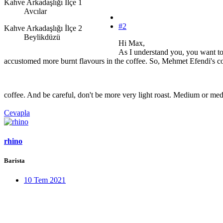
Kahve Arkadaşlığı İlçe 1
Avcılar
#2
Kahve Arkadaşlığı İlçe 2
Beylikdüzü
Hi Max,
As I understand you, you want to 
accustomed more burnt flavours in the coffee. So, Mehmet Efendi's cof
coffee. And be careful, don't be more very light roast. Medium or me
Cevapla
rhino
Barista
10 Tem 2021