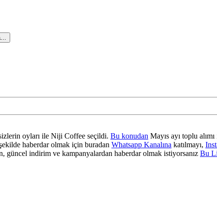
...
zlerin oyları ile Niji Coffee seçildi.
Bu konudan
Mayıs ayı toplu alımı 
ir şekilde haberdar olmak için buradan
Whatsapp Kanalına
katılmayı,
Ins
 güncel indirim ve kampanyalardan haberdar olmak istiyorsanız
Bu L