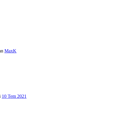
an
MaxK
i
10 Tem 2021