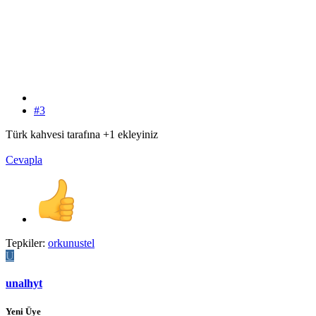
#3
Türk kahvesi tarafına +1 ekleyiniz
Cevapla
Tepkiler:
orkunustel
U
unalhyt
Yeni Üye