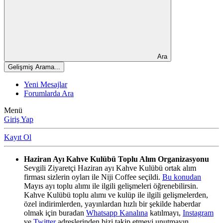
Ara
Gelişmiş Arama...
Yeni Mesajlar
Forumlarda Ara
Menü
Giriş Yap
Kayıt Ol
Haziran Ayı Kahve Kulübü Toplu Alım Organizasyonu
Sevgili Ziyaretçi Haziran ayı Kahve Kulübü ortak alım
firması sizlerin oyları ile Niji Coffee seçildi.
Bu konudan
Mayıs ayı toplu alımı ile ilgili gelişmeleri öğrenebilirsin.
Kahve Kulübü toplu alımı ve kulüp ile ilgili gelişmelerden,
özel indirimlerden, yayınlardan hızlı bir şekilde haberdar
olmak için buradan
Whatsapp Kanalına
katılmayı,
Instagram
ve
Twitter
adreslerinden bizi takip etmeyi unutmayın.