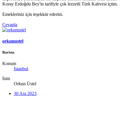
Koray Erdoğdu Bey'in tarifiyle çok lezzetli Türk Kahvesi içtim.
Emekleriniz için teşekkür ederim.
Cevapla
orkunustel
Barista
Konum
İstanbul
İsim
Orkun Üstel
30 Ara 2023