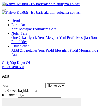
Dergi
Forumlar
Yeni Mesajlar
Forumlarda Ara
Neler Yeni
Öne Çıkan İçerik
Yeni Mesajlar
Yeni Profil Mesajları
Son
Etkinlikler
Kullanıcılar
Aktif Ziyaretçiler
Yeni Profil Mesajları
Profil Mesajlarında
Ara
Giriş Yap
Kayıt Ol
Neler Yeni
Ara
Ara
Sadece başlıkları ara
Kullanıcı: