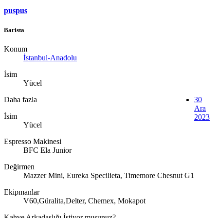
puspus
Barista
Konum
İstanbul-Anadolu
İsim
Yücel
Daha fazla
30
Ara
İsim
2023
Yücel
Espresso Makinesi
BFC Ela Junior
Değirmen
Mazzer Mini, Eureka Specilieta, Timemore Chesnut G1
Ekipmanlar
V60,Güralita,Delter, Chemex, Mokapot
Kahve Arkadaşlığı İstiyor musunuz?