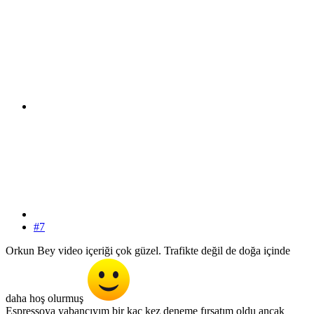
#7
Orkun Bey video içeriği çok güzel. Trafikte değil de doğa içinde
daha hoş olurmuş
Espressoya yabancıyım bir kaç kez deneme fırsatım oldu ancak