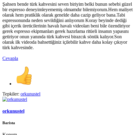
Şahsen bende türk kahvesini seven biriyim belki bunun sebebi güzel
bir espresso deneyimleyememiş olmamdır bilemiyorum.Hem maliyet
olarak hem pratiklik olarak genelde daha cazip geliyor bana.Tabi
espressonunda neden sevildiğini anlıyorum Koray beyinde dediği
gibi içerik üreticilerinin havalı havalı videoları beni bile özendiriyor
gerek espresso ekipmanları gerek hazırlama ritüeli insanın yapasını
getiriyor onun yanında türk kahvesi birazcık sönük kalıyor.Son
olarak ilk videoda bahsettiğiniz içilebilir kahve daha kolay çıkıyor
türk kahvesinde.
Cevapla
Tepkiler:
orkunustel
orkunustel
Barista
Konum