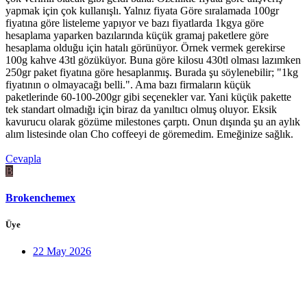
yapmak için çok kullanışlı. Yalnız fiyata Göre sıralamada 100gr
fiyatına göre listeleme yapıyor ve bazı fiyatlarda 1kgya göre
hesaplama yaparken bazılarında küçük gramaj paketlere göre
hesaplama olduğu için hatalı görünüyor. Örnek vermek gerekirse
100g kahve 43tl gözüküyor. Buna göre kilosu 430tl olması lazımken
250gr paket fiyatına göre hesaplanmış. Burada şu söylenebilir; "1kg
fiyatının o olmayacağı belli.". Ama bazı firmaların küçük
paketlerinde 60-100-200gr gibi seçenekler var. Yani küçük pakette
tek standart olmadığı için biraz da yanıltıcı olmuş oluyor. Eksik
kavurucu olarak gözüme milestones çarptı. Onun dışında şu an aylık
alım listesinde olan Cho coffeeyi de göremedim. Emeğinize sağlık.
Cevapla
B
Brokenchemex
Üye
22 May 2026