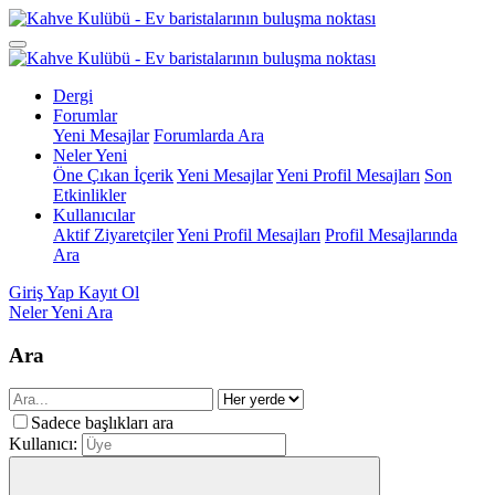
Dergi
Forumlar
Yeni Mesajlar
Forumlarda Ara
Neler Yeni
Öne Çıkan İçerik
Yeni Mesajlar
Yeni Profil Mesajları
Son
Etkinlikler
Kullanıcılar
Aktif Ziyaretçiler
Yeni Profil Mesajları
Profil Mesajlarında
Ara
Giriş Yap
Kayıt Ol
Neler Yeni
Ara
Ara
Sadece başlıkları ara
Kullanıcı: