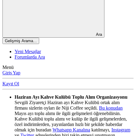
Ara
Gelişmiş Arama...
Yeni Mesajlar
Forumlarda Ara
Menü
Giriş Yap
Kayıt Ol
Haziran Ayı Kahve Kulübü Toplu Alım Organizasyonu
Sevgili Ziyaretçi Haziran ayı Kahve Kulübü ortak alım
firması sizlerin oyları ile Niji Coffee seçildi.
Bu konudan
Mayıs ayı toplu alımı ile ilgili gelişmeleri öğrenebilirsin.
Kahve Kulübü toplu alımı ve kulüp ile ilgili gelişmelerden,
özel indirimlerden, yayınlardan hızlı bir şekilde haberdar
olmak için buradan
Whatsapp Kanalına
katılmayı,
Instagram
ve
Twitter
adreslerinden bizi takip etmeyi unutmayın.