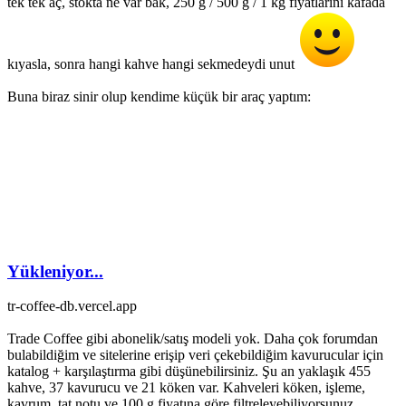
tek tek aç, stokta ne var bak, 250 g / 500 g / 1 kg fiyatlarını kafada
kıyasla, sonra hangi kahve hangi sekmedeydi unut
Buna biraz sinir olup kendime küçük bir araç yaptım:
Yükleniyor...
tr-coffee-db.vercel.app
Trade Coffee gibi abonelik/satış modeli yok. Daha çok forumdan
bulabildiğim ve sitelerine erişip veri çekebildiğim kavurucular için
katalog + karşılaştırma gibi düşünebilirsiniz. Şu an yaklaşık 455
kahve, 37 kavurucu ve 21 köken var. Kahveleri köken, işleme,
kavrum, tat notu ve 100 g fiyatına göre filtreleyebiliyorsunuz.