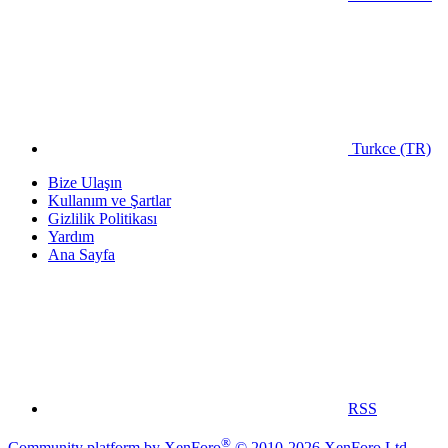
Turkce (TR)
Bize Ulaşın
Kullanım ve Şartlar
Gizlilik Politikası
Yardım
Ana Sayfa
RSS
®
Community platform by XenForo
© 2010-2026 XenForo Ltd.