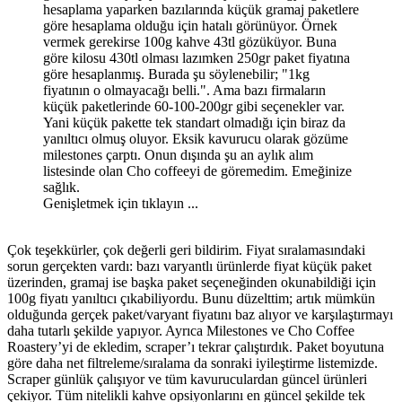
hesaplama yaparken bazılarında küçük gramaj paketlere
göre hesaplama olduğu için hatalı görünüyor. Örnek
vermek gerekirse 100g kahve 43tl gözüküyor. Buna
göre kilosu 430tl olması lazımken 250gr paket fiyatına
göre hesaplanmış. Burada şu söylenebilir; "1kg
fiyatının o olmayacağı belli.". Ama bazı firmaların
küçük paketlerinde 60-100-200gr gibi seçenekler var.
Yani küçük pakette tek standart olmadığı için biraz da
yanıltıcı olmuş oluyor. Eksik kavurucu olarak gözüme
milestones çarptı. Onun dışında şu an aylık alım
listesinde olan Cho coffeeyi de göremedim. Emeğinize
sağlık.
Genişletmek için tıklayın ...
Çok teşekkürler, çok değerli geri bildirim. Fiyat sıralamasındaki
sorun gerçekten vardı: bazı varyantlı ürünlerde fiyat küçük paket
üzerinden, gramaj ise başka paket seçeneğinden okunabildiği için
100g fiyatı yanıltıcı çıkabiliyordu. Bunu düzelttim; artık mümkün
olduğunda gerçek paket/varyant fiyatını baz alıyor ve karşılaştırmayı
daha tutarlı şekilde yapıyor. Ayrıca Milestones ve Cho Coffee
Roastery’yi de ekledim, scraper’ı tekrar çalıştırdık. Paket boyutuna
göre daha net filtreleme/sıralama da sonraki iyileştirme listemizde.
Scraper günlük çalışıyor ve tüm kavuruculardan güncel ürünleri
çekiyor. Tüm nitelikli kahve opsiyonlarını en güncel şekilde tek