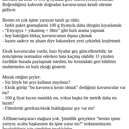
Beğendiğiniz kahvede doğrudan kavurucunun kendi sitesine
gidiyor.
Benim en çok işime yarayan tarafı şu oldu:
- farklı paket gramajlarını 100 g fiyatıyla daha düzgün kıyaslamak
- “Etiyopya + yıkanmış + filtre” gibi hızlı arama yapmak
- hep baktığım birkaç kavurucunun dışına çıkmak
- bazen sadece ne alsam diye bakınırken yeni çekirdek keşfetmek
Eksik kavurucular vardır, bazı fiyatlar geç güncellenebilir, tat
notu/işleme normalize ederken hata kaçmış olabilir. O yüzden
özellikle burada paylaşmak istedim; bu forumdaki geri bildirim
muhtemelen en hızlı eksiği gösterir.
Merak ettiğim şeyler:
- Siz böyle bir şeyi kullanır mıydınız?
- Eksik görüp “bu kavurucu kesin olmalı” dediğiniz kavurucular var
mı?
- 100 g fiyat kıyası mantıklı mı, yoksa başka bir metrik daha mı
lazım?
- Filtrelerde gereksiz/eksik bulduğunuz şey var mı?
Affiliate/satış/aracı mağaza yok. Şimdilik gerçekten “benim işime
yarıyor, acaba başkasının da işine yarar mı?” noktasındayım.
İncelediğiniz için şimdiden teşekkürler.