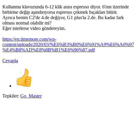
Kullanma klavuzunda 6-12 klik arası espresso diyor. 6'nın üzerinde
birbirine değip aşındırıyorsa espresso çekmek bıçakları bitirir.
Ayrıca benim C2'de 4.de değiyor, G1 plus'ta 2.de. Bu kadar fark
olması normal olabilir mi?
Eğer isterlerse video göndereyim.
https://en.timemore.com/wp-
content/uploads/2020/03/%E6%B3%B0%E6%91%A9%E6
%E4%B8%AD%E8%8B%B1%E6%96%87.pdf
Cevapla
Tepkiler:
Go_Master