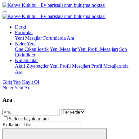
Dergi
Forumlar
Yeni Mesajlar
Forumlarda Ara
Neler Yeni
Öne Çıkan İçerik
Yeni Mesajlar
Yeni Profil Mesajları
Son
Etkinlikler
Kullanıcılar
Aktif Ziyaretçiler
Yeni Profil Mesajları
Profil Mesajlarında
Ara
Giriş Yap
Kayıt Ol
Neler Yeni
Ara
Ara
Sadece başlıkları ara
Kullanıcı: