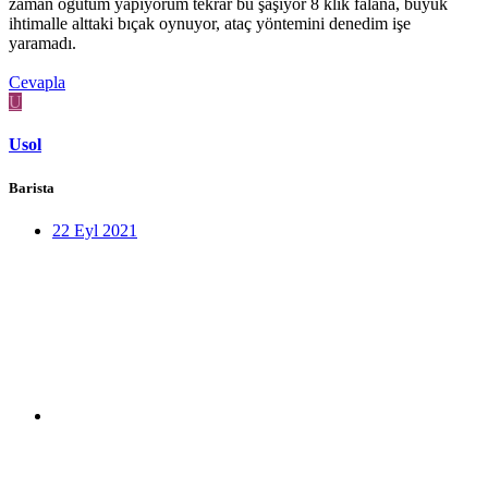
zaman ògütüm yapiyorum tekrar bu şaşıyor 8 klik falana, büyük
ihtimalle alttaki bıçak oynuyor, ataç yöntemini denedim işe
yaramadı.
Cevapla
U
Usol
Barista
22 Eyl 2021