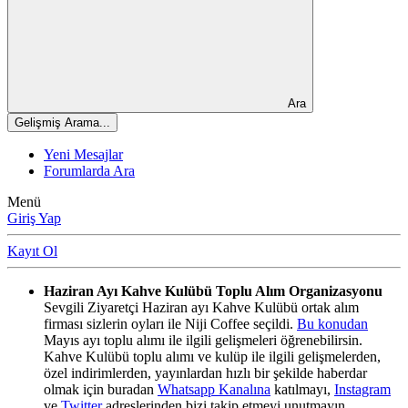
Ara
Gelişmiş Arama...
Yeni Mesajlar
Forumlarda Ara
Menü
Giriş Yap
Kayıt Ol
Haziran Ayı Kahve Kulübü Toplu Alım Organizasyonu
Sevgili Ziyaretçi Haziran ayı Kahve Kulübü ortak alım
firması sizlerin oyları ile Niji Coffee seçildi.
Bu konudan
Mayıs ayı toplu alımı ile ilgili gelişmeleri öğrenebilirsin.
Kahve Kulübü toplu alımı ve kulüp ile ilgili gelişmelerden,
özel indirimlerden, yayınlardan hızlı bir şekilde haberdar
olmak için buradan
Whatsapp Kanalına
katılmayı,
Instagram
ve
Twitter
adreslerinden bizi takip etmeyi unutmayın.