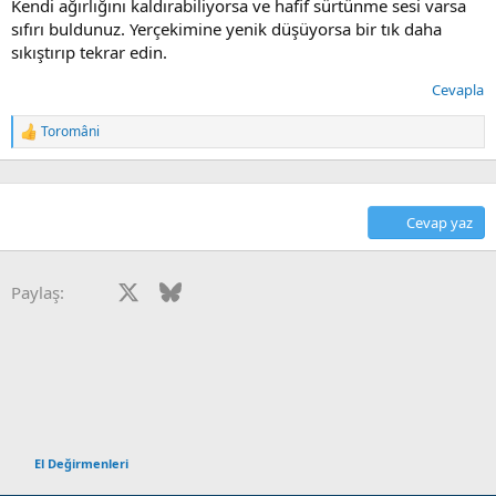
Kendi ağırlığını kaldırabiliyorsa ve hafif sürtünme sesi varsa
sıfırı buldunuz. Yerçekimine yenik düşüyorsa bir tık daha
sıkıştırıp tekrar edin.
Cevapla
Toromâni
T
e
p
k
i
Cevap yaz
l
e
r
:
Facebook
X
Bluesky
LinkedIn
Reddit
Pinterest
Tumblr
WhatsApp
E-posta
Paylaş:
El Değirmenleri