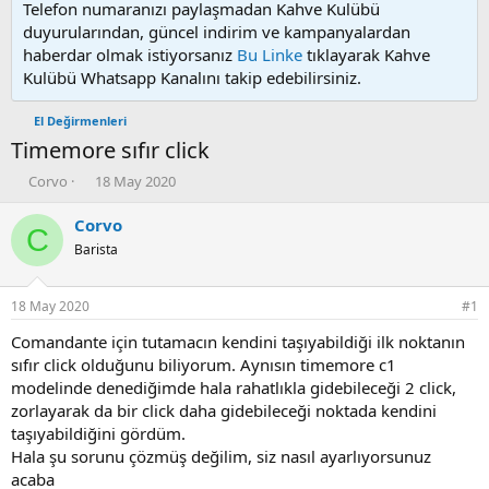
Telefon numaranızı paylaşmadan Kahve Kulübü
duyurularından, güncel indirim ve kampanyalardan
haberdar olmak istiyorsanız
Bu Linke
tıklayarak Kahve
Kulübü Whatsapp Kanalını takip edebilirsiniz.
El Değirmenleri
Timemore sıfır click
K
B
Corvo
18 May 2020
o
a
n
ş
Corvo
C
u
l
Barista
y
a
u
n
b
g
18 May 2020
#1
a
ı
ş
ç
Comandante için tutamacın kendini taşıyabildiği ilk noktanın
l
t
sıfır click olduğunu biliyorum. Aynısın timemore c1
a
a
modelinde denediğimde hala rahatlıkla gidebileceği 2 click,
t
r
zorlayarak da bir click daha gidebileceği noktada kendini
a
i
taşıyabildiğini gördüm.
n
h
Hala şu sorunu çözmüş değilim, siz nasıl ayarlıyorsunuz
i
acaba