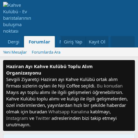
Dergi
Forumlar
Neler Yeni
Giriş Yap
Kayıt Ol
Kullanıcılar
Yeni Mesajlar
Forumlarda Ara
Haziran Ayı Kahve Kulübü Toplu Alım
Organizasyonu
Sevgili Ziyaretçi Haziran ayı Kahve Kulübü ortak alım
firması sizlerin oyları ile Niji Coffee seçildi.
Bu konudan
Mayıs ayı toplu alımı ile ilgili gelişmeleri öğrenebilirsin.
Kahve Kulübü toplu alımı ve kulüp ile ilgili gelişmelerden,
özel indirimlerden, yayınlardan hızlı bir şekilde haberdar
olmak için buradan
Whatsapp Kanalına
katılmayı,
Instagram
ve
Twitter
adreslerinden bizi takip etmeyi
unutmayın.