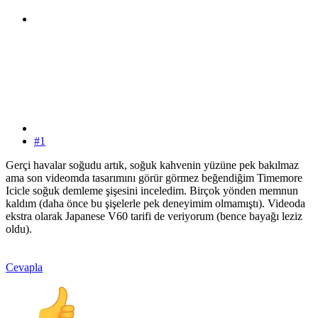
#1
Gerçi havalar soğudu artık, soğuk kahvenin yüzüne pek bakılmaz
ama son videomda tasarımını görür görmez beğendiğim Timemore
Icicle soğuk demleme şişesini inceledim. Birçok yönden memnun
kaldım (daha önce bu şişelerle pek deneyimim olmamıştı). Videoda
ekstra olarak Japanese V60 tarifi de veriyorum (bence bayağı leziz
oldu).
Cevapla