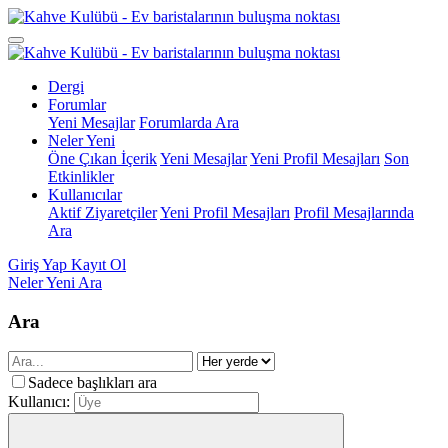
Dergi
Forumlar
Yeni Mesajlar
Forumlarda Ara
Neler Yeni
Öne Çıkan İçerik
Yeni Mesajlar
Yeni Profil Mesajları
Son
Etkinlikler
Kullanıcılar
Aktif Ziyaretçiler
Yeni Profil Mesajları
Profil Mesajlarında
Ara
Giriş Yap
Kayıt Ol
Neler Yeni
Ara
Ara
Sadece başlıkları ara
Kullanıcı: