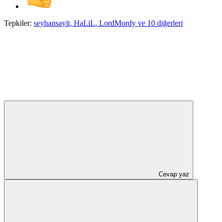
Tepkiler:
seyhansayit
,
HaLiL
,
LordMordy
ve 10 diğerleri
Cevap yaz