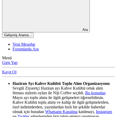
Ara
Gelişmiş Arama...
Yeni Mesajlar
Forumlarda Ara
Menü
Giriş Yap
Kayıt Ol
Haziran Ayı Kahve Kulübü Toplu Alım Organizasyonu
Sevgili Ziyaretçi Haziran ayı Kahve Kulübü ortak alım
firması sizlerin oyları ile Niji Coffee seçildi.
Bu konudan
Mayıs ayı toplu alımı ile ilgili gelişmeleri öğrenebilirsin.
Kahve Kulübü toplu alımı ve kulüp ile ilgili gelişmelerden,
özel indirimlerden, yayınlardan hızlı bir şekilde haberdar
olmak için buradan
Whatsapp Kanalına
katılmayı,
Instagram
ve
Twitter
adreslerinden bizi takip etmeyi unutmayın.