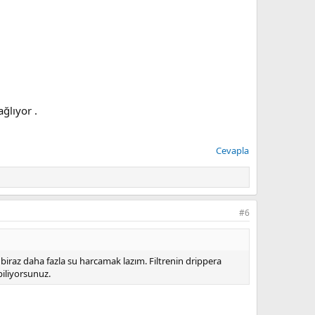
ğlıyor .
Cevapla
#6
biraz daha fazla su harcamak lazım. Filtrenin drippera
biliyorsunuz.