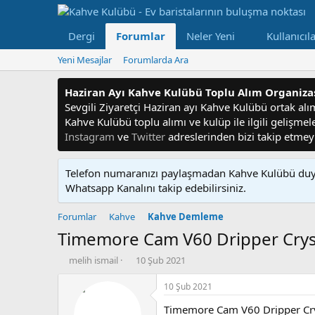
Dergi
Forumlar
Neler Yeni
Kullanıcıl
Yeni Mesajlar
Forumlarda Ara
Haziran Ayı Kahve Kulübü Toplu Alım Organiz
Sevgili Ziyaretçi Haziran ayı Kahve Kulübü ortak alım f
Kahve Kulübü toplu alımı ve kulüp ile ilgili gelişme
Instagram
ve
Twitter
adreslerinden bizi takip etme
Telefon numaranızı paylaşmadan Kahve Kulübü duyu
Whatsapp Kanalını takip edebilirsiniz.
Forumlar
Kahve
Kahve Demleme
Timemore Cam V60 Dripper Crys
K
B
melih ismail
10 Şub 2021
o
a
n
ş
10 Şub 2021
u
l
Timemore Cam V60 Dripper Cryst
y
a