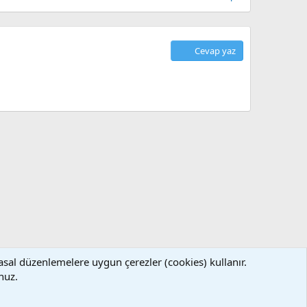
Cevap yaz
asal düzenlemelere uygun çerezler (cookies) kullanır.
llanım ve Şartlar
Gizlilik Politikası
Yardım
Ana Sayfa
R
nuz.
S
S