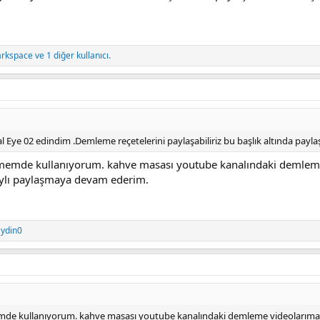
arkspace
ve 1 diğer kullanıcı.
ye 02 edindim .Demleme reçetelerini paylaşabiliriz bu başlık altında paylaşa
emde kullanıyorum. kahve masası youtube kanalındaki demleme
taylı paylaşmaya devam ederim.
ydin0
e kullanıyorum. kahve masası youtube kanalındaki demleme videolarıma v