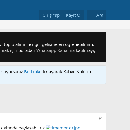
Giriş Yap
Kayıt Ol
Ara
 toplu alımı ile ilgili gelişmeleri öğrenebilirsin.
 olmak için buradan
Whatsapp Kanalına
katılmayı,
istiyorsanız
Bu Linke
tıklayarak Kahve Kulübü
#1
altında paylaşabiliriz.