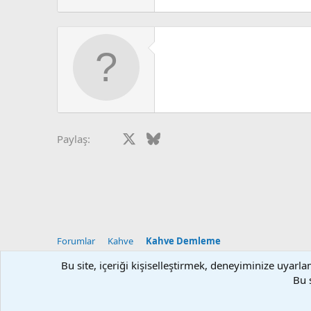
Facebook
X
Bluesky
LinkedIn
Reddit
Pinterest
Tumblr
What
Paylaş:
Forumlar
Kahve
Kahve Demleme
Bu site, içeriği kişiselleştirmek, deneyiminize uyar
Klasik Tema
Turkce (TR)
Bu 