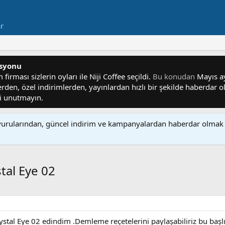
ar
asyonu
irması sizlerin oyları ile Niji Coffee seçildi.
Bu konudan
Mayıs ayı
lerden, özel indirimlerden, yayınlardan hızlı bir şekilde haberdar
yi unutmayın.
rularından, güncel indirim ve kampanyalardan haberdar olmak 
tal Eye 02
al Eye 02 edindim .Demleme reçetelerini paylaşabiliriz bu başlık 