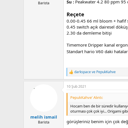
Su :
Peakwater 4.2 80 ppm 95 
Barista
Reçete
0.00-0.45 66 ml bloom + hafif 
0.45 switch açık dairesel dökü
2.30 da demleme bitişi
Timemore Dripper kanal ergonom
Standart hario V60 daki hatalar
darkspace
ve
PepukKahve
T
e
p
10 Şub 2021
k
i
l
PepukKahve' Alıntı:
e
r
Hocam ben de bir süredir kullanıyo
:
oturması çok çok iyi... Origami gib
melih ismail
görüşleriniz benim için çok de
Barista