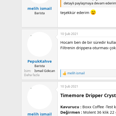
:
detaylı paylaşmaya devam ederim
melih ismail
teşekkür ederim
Barista
10 Şub 2021
Hocam ben de bir süredir kulla
Filtrenin drippera oturması çok
PepukKahve
Barista
İsim
İsmail Gökcan
melih ismail
T
Daha fazla
e
p
10 Şub 2021
k
i
Timemore Dripper Cryst
l
e
r
Kavurucu :
Boxx Coffee -Test
:
Değirmen :
Molent 36 klik 22 
melih ismail