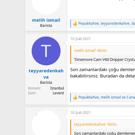
u
n
b
g
a
ı
melih ismail
ş
ç
PepukKahve
,
teyyaredenkahve
,
d
l
t
T
Barista
e
a
a
p
t
r
10 Şub 2021
k
a
i
T
i
n
h
l
melih ismail' Alıntı:
i
e
r
Timemore Cam V60 Dripper Crystal E
:
Son zamanlardaki çoğu demlem
teyyaredenkah
bakabilirsiniz. Buradan da de
ve
Barista
Konum
İstanbul
İsim
Levent
PepukKahve
,
melih ismail
ve
Cana
T
e
p
10 Şub 2021
k
i
l
teyyaredenkahve' Alıntı:
e
r
Son zamanlardaki çoğu demlememd