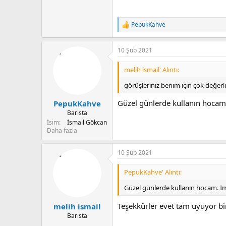
PepukKahve
T
e
p
10 Şub 2021
k
i
l
melih ismail' Alıntı:
e
r
görüşleriniz benim için çok değerl
:
Güzel günlerde kullanın hocam
PepukKahve
Barista
İsim
İsmail Gökcan
Daha fazla
10 Şub 2021
PepukKahve' Alıntı:
Güzel günlerde kullanın hocam. I
Teşekkürler evet tam uyuyor bir
melih ismail
Barista