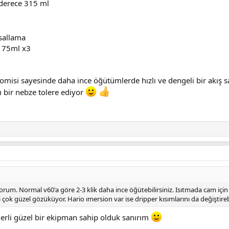
derece 315 ml
sallama
ş 75ml x3
isi sayesinde daha ince öğütümlerde hızlı ve dengeli bir akış sa
ı bir nebze tolere ediyor
rum. Normal v60'a göre 2-3 klik daha ince öğütebilirsiniz. Isıtmada cam için 
i çok güzel gözüküyor. Hario ımersion var ise dripper kısımlarını da değiştire
ğerli güzel bir ekipman sahip olduk sanırım