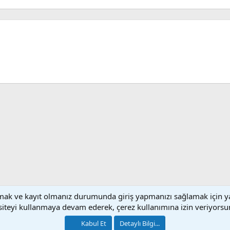
sApp
E-posta
lamak ve kayıt olmanız durumunda giriş yapmanızı sağlamak için y
Bize Ulaşın
Ku
siteyi kullanmaya devam ederek, çerez kullanımına izin veriyorsu
®
Community platform by XenForo
© 2010-2026 XenForo Ltd.
Kabul Et
Detaylı Bilgi...
[XGT] Forum statistics system
- XenGenTr