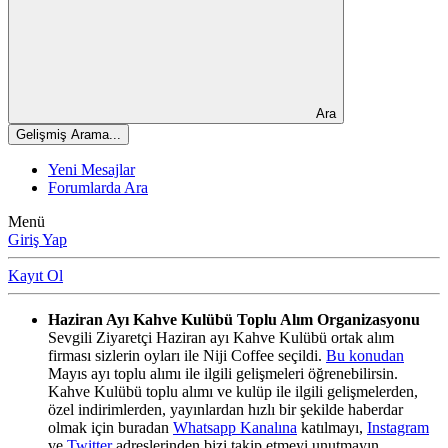
Ara
Gelişmiş Arama...
Yeni Mesajlar
Forumlarda Ara
Menü
Giriş Yap
Kayıt Ol
Haziran Ayı Kahve Kulübü Toplu Alım Organizasyonu
Sevgili Ziyaretçi Haziran ayı Kahve Kulübü ortak alım
firması sizlerin oyları ile Niji Coffee seçildi.
Bu konudan
Mayıs ayı toplu alımı ile ilgili gelişmeleri öğrenebilirsin.
Kahve Kulübü toplu alımı ve kulüp ile ilgili gelişmelerden,
özel indirimlerden, yayınlardan hızlı bir şekilde haberdar
olmak için buradan
Whatsapp Kanalına
katılmayı,
Instagram
ve
Twitter
adreslerinden bizi takip etmeyi unutmayın.