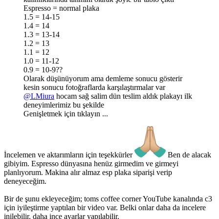
Espresso = normal plaka
1.5 = 14-15
1.4 = 14
1.3 = 13-14
1.2 = 13
1.1 = 12
1.0 = 11-12
0.9 = 10-9??
Olarak düşünüyorum ama demleme sonucu gösterir
kesin sonucu fotoğraflarda karşılaştırmalar var
@LMiura
hocam sağ salim dün teslim aldık plakayı ilk
deneyimlerimiz bu şekilde
Genişletmek için tıklayın ...
İncelemen ve aktarımların için teşekkürler
Ben de alacak
gibiyim. Espresso dünyasına henüz girmedim ve girmeyi
planlıyorum. Makina alır almaz esp plaka siparişi verip
deneyeceğim.
Bir de şunu ekleyeceğim; toms coffee corner YouTube kanalında c3
için iyileştirme yaptılan bir video var. Belki onlar daha da incelere
inilebilir, daha ince ayarlar yapılabilir.