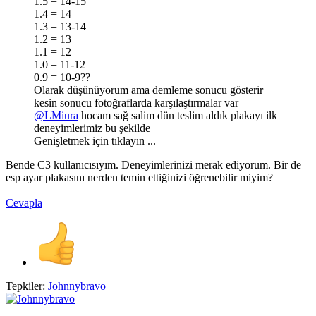
1.5 = 14-15
1.4 = 14
1.3 = 13-14
1.2 = 13
1.1 = 12
1.0 = 11-12
0.9 = 10-9??
Olarak düşünüyorum ama demleme sonucu gösterir
kesin sonucu fotoğraflarda karşılaştırmalar var
@LMiura
hocam sağ salim dün teslim aldık plakayı ilk
deneyimlerimiz bu şekilde
Genişletmek için tıklayın ...
Bende C3 kullanıcısıyım. Deneyimlerinizi merak ediyorum. Bir de
esp ayar plakasını nerden temin ettiğinizi öğrenebilir miyim?
Cevapla
Tepkiler:
Johnnybravo