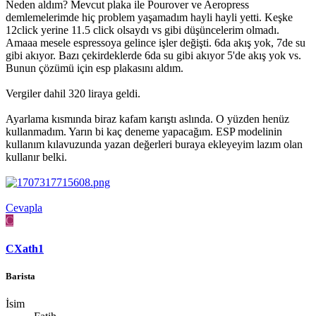
Neden aldım? Mevcut plaka ile Pourover ve Aeropress
demlemelerimde hiç problem yaşamadım hayli hayli yetti. Keşke
12click yerine 11.5 click olsaydı vs gibi düşüncelerim olmadı.
Amaaa mesele espressoya gelince işler değişti. 6da akış yok, 7de su
gibi akıyor. Bazı çekirdeklerde 6da su gibi akıyor 5'de akış yok vs.
Bunun çözümü için esp plakasını aldım.
Vergiler dahil 320 liraya geldi.
Ayarlama kısmında biraz kafam karıştı aslında. O yüzden henüz
kullanmadım. Yarın bi kaç deneme yapacağım. ESP modelinin
kullanım kılavuzunda yazan değerleri buraya ekleyeyim lazım olan
kullanır belki.
Cevapla
C
CXath1
Barista
İsim