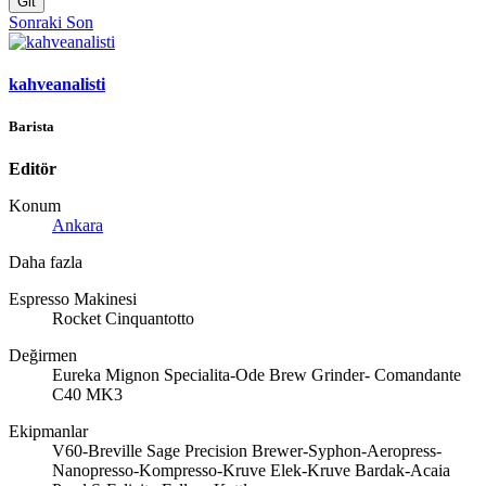
Git
Sonraki
Son
kahveanalisti
Barista
Editör
Konum
Ankara
Daha fazla
Espresso Makinesi
Rocket Cinquantotto
Değirmen
Eureka Mignon Specialita-Ode Brew Grinder- Comandante
C40 MK3
Ekipmanlar
V60-Breville Sage Precision Brewer-Syphon-Aeropress-
Nanopresso-Kompresso-Kruve Elek-Kruve Bardak-Acaia