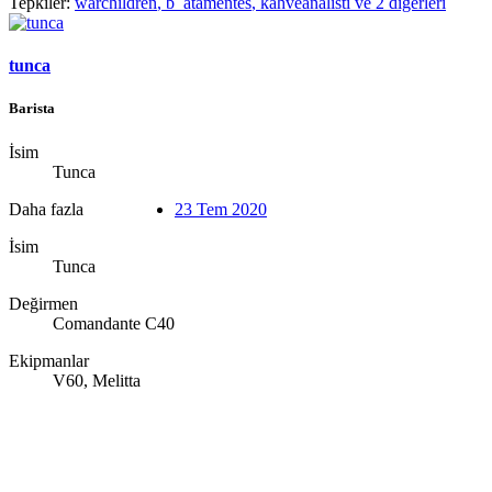
Tepkiler:
warchildren
,
b_atamentes
,
kahveanalisti
ve 2 diğerleri
tunca
Barista
İsim
Tunca
Daha fazla
23 Tem 2020
İsim
Tunca
Değirmen
Comandante C40
Ekipmanlar
V60, Melitta