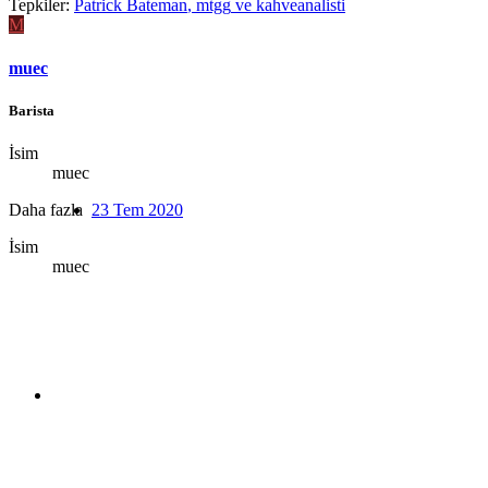
Tepkiler:
Patrick Bateman
,
mtgg
ve
kahveanalisti
M
muec
Barista
İsim
muec
Daha fazla
23 Tem 2020
İsim
muec