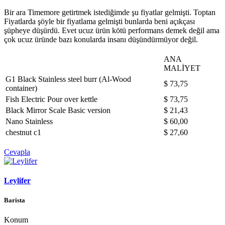
Bir ara Timemore getirtmek istediğimde şu fiyatlar gelmişti. Toptan
Fiyatlarda şöyle bir fiyatlama gelmişti bunlarda beni açıkçası
şüpheye düşürdü. Evet ucuz ürün kötü performans demek değil ama
çok ucuz üründe bazı konularda insanı düşündürmüyor değil.
ANA
MALİYET
G1 Black Stainless steel burr (Al-Wood
$ 73,75
container)
Fish Electric Pour over kettle
$ 73,75
Black Mirror Scale Basic version
$ 21,43
Nano Stainless
$ 60,00
chestnut c1
$ 27,60
Cevapla
Leylifer
Barista
Konum