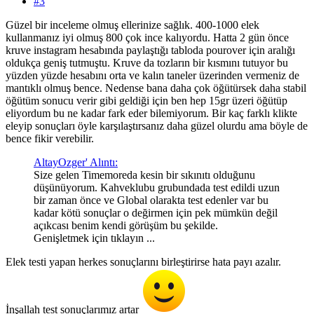
#3
Güzel bir inceleme olmuş ellerinize sağlık. 400-1000 elek
kullanmanız iyi olmuş 800 çok ince kalıyordu. Hatta 2 gün önce
kruve instagram hesabında paylaştığı tabloda pourover için aralığı
oldukça geniş tutmuştu. Kruve da tozların bir kısmını tutuyor bu
yüzden yüzde hesabını orta ve kalın taneler üzerinden vermeniz de
mantıklı olmuş bence. Nedense bana daha çok öğütürsek daha stabil
öğütüm sonucu verir gibi geldiği için ben hep 15gr üzeri öğütüp
eliyordum bu ne kadar fark eder bilemiyorum. Bir kaç farklı klikte
eleyip sonuçları öyle karşılaştırsanız daha güzel olurdu ama böyle de
bence fikir verebilir.
AltayOzger' Alıntı:
Size gelen Timemoreda kesin bir sıkınıtı olduğunu
düşünüyorum. Kahveklubu grubundada test edildi uzun
bir zaman önce ve Global olarakta test edenler var bu
kadar kötü sonuçlar o değirmen için pek mümkün değil
açıkcası benim kendi görüşüm bu şekilde.
Genişletmek için tıklayın ...
Elek testi yapan herkes sonuçlarını birleştirirse hata payı azalır.
İnşallah test sonuçlarımız artar