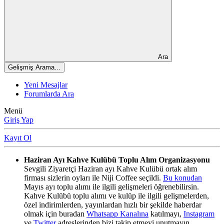
Ara
Gelişmiş Arama...
Yeni Mesajlar
Forumlarda Ara
Menü
Giriş Yap
Kayıt Ol
Haziran Ayı Kahve Kulübü Toplu Alım Organizasyonu
Sevgili Ziyaretçi Haziran ayı Kahve Kulübü ortak alım
firması sizlerin oyları ile Niji Coffee seçildi.
Bu konudan
Mayıs ayı toplu alımı ile ilgili gelişmeleri öğrenebilirsin.
Kahve Kulübü toplu alımı ve kulüp ile ilgili gelişmelerden,
özel indirimlerden, yayınlardan hızlı bir şekilde haberdar
olmak için buradan
Whatsapp Kanalına
katılmayı,
Instagram
ve
Twitter
adreslerinden bizi takip etmeyi unutmayın.