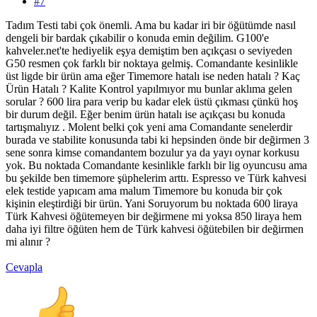
#7
Tadım Testi tabi çok önemli. Ama bu kadar iri bir öğütümde nasıl
dengeli bir bardak çıkabilir o konuda emin değilim. G100'e
kahveler.net'te hediyelik eşya demiştim ben açıkçası o seviyeden
G50 resmen çok farklı bir noktaya gelmiş. Comandante kesinlikle
üst ligde bir ürün ama eğer Timemore hatalı ise neden hatalı ? Kaç
Ürün Hatalı ? Kalite Kontrol yapılmıyor mu bunlar aklıma gelen
sorular ? 600 lira para verip bu kadar elek üstü çıkması çünkü hoş
bir durum değil. Eğer benim ürün hatalı ise açıkçası bu konuda
tartışmalıyız . Molent belki çok yeni ama Comandante senelerdir
burada ve stabilite konusunda tabi ki hepsinden önde bir değirmen 3
sene sonra kimse comandantem bozulur ya da yayı oynar korkusu
yok. Bu noktada Comandante kesinlikle farklı bir lig oyuncusu ama
bu şekilde ben timemore şüphelerim arttı. Espresso ve Türk kahvesi
elek testide yapıcam ama malum Timemore bu konuda bir çok
kişinin eleştirdiği bir ürün. Yani Soruyorum bu noktada 600 liraya
Türk Kahvesi öğütemeyen bir değirmene mi yoksa 850 liraya hem
daha iyi filtre öğüten hem de Türk kahvesi öğütebilen bir değirmen
mi alınır ?
Cevapla