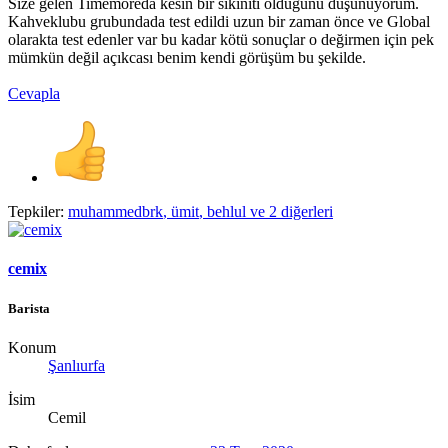
Size gelen Timemoreda kesin bir sıkınıtı olduğunu düşünüyorum.
Kahveklubu grubundada test edildi uzun bir zaman önce ve Global
olarakta test edenler var bu kadar kötü sonuçlar o değirmen için pek
mümkün değil açıkcası benim kendi görüşüm bu şekilde.
Cevapla
Tepkiler:
muhammedbrk
,
ümit
,
behlul
ve 2 diğerleri
cemix
Barista
Konum
Şanlıurfa
İsim
Cemil