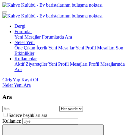
Dergi
Forumlar
Yeni Mesajlar
Forumlarda Ara
Neler Yeni
Öne Çıkan İçerik
Yeni Mesajlar
Yeni Profil Mesajları
Son
Etkinlikler
Kullanıcılar
Aktif Ziyaretçiler
Yeni Profil Mesajları
Profil Mesajlarında
Ara
Giriş Yap
Kayıt Ol
Neler Yeni
Ara
Ara
Sadece başlıkları ara
Kullanıcı: