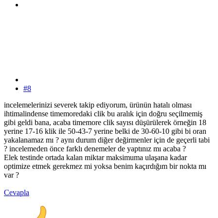
#8
incelemelerinizi severek takip ediyorum, ürünün hatalı olması
ihtimalindense timemoredaki clik bu aralık için doğru seçilmemiş
gibi geldi bana, acaba timemore clik sayısı düşürülerek örneğin 18
yerine 17-16 klik ile 50-43-7 yerine belki de 30-60-10 gibi bi oran
yakalanamaz mı ? aynı durum diğer değirmenler için de geçerli tabi
? incelemeden önce farklı denemeler de yaptınız mı acaba ?
Elek testinde ortada kalan miktar maksimuma ulaşana kadar
optimize etmek gerekmez mi yoksa benim kaçırdığım bir nokta mı
var ?
Cevapla