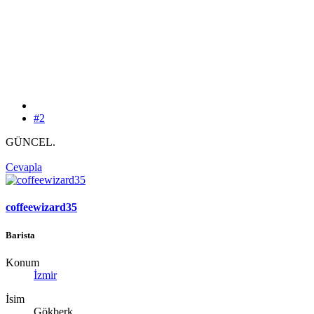
#2
GÜNCEL.
Cevapla
coffeewizard35
Barista
Konum
İzmir
İsim
Gökberk