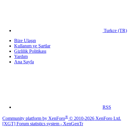
Turkce (TR)
Bize Ulaşın
Kullanım ve Şartlar
Gizlilik Politikası
Yardım
Ana Sayfa
RSS
®
Community platform by XenForo
© 2010-2026 XenForo Ltd.
[XGT] Forum statistics system
- XenGenTr