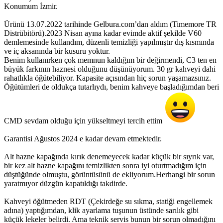
Konumum İzmir.
Ürünü 13.07.2022 tarihinde Gelbura.com’dan aldım (Timemore TR
Distrübitörü).2023 Nisan ayına kadar evimde aktif şekilde V60
demlemesinde kullandım, düzenli temizliği yapılmıştır dış kısmında
ve iç aksanında bir kusuru yoktur.
Benim kullanırken çok memnun kaldığım bir değirmendi, C3 ten en
büyük farkının haznesi olduğunu düşünüyorum. 30 gr kahveyi dahi
rahatlıkla öğütebiliyor. Kapasite açısından hiç sorun yaşamazsınız.
Öğütümleri de oldukça tutarlıydı, benim kahveye başladığımdan beri
CMD sevdam olduğu için yükseltmeyi tercih ettim
Garantisi Ağustos 2024 e kadar devam etmektedir.
Alt hazne kapağında kırık denemeyecek kadar küçük bir sıyrık var,
bir kez alt hazne kapağını temizlikten sonra iyi oturtmadığım için
düştüğünde olmuştu, görüntüsünü de ekliyorum.Herhangi bir sorun
yaratmıyor düzgün kapatıldığı takdirde.
Kahveyi öğütmeden RDT (Çekirdeğe su sıkma, statiği engellemek
adına) yaptığımdan, klik ayarlama tuşunun üstünde sarılık gibi
küçük lekeler belirdi. Ama teknik servis bunun bir sorun olmadığını