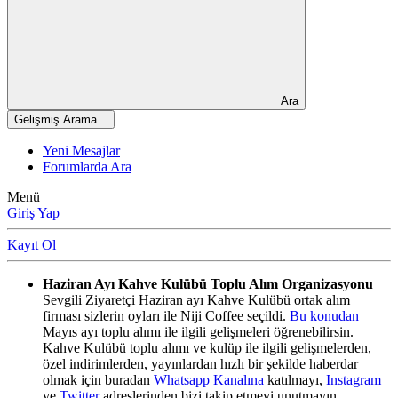
Ara
Gelişmiş Arama...
Yeni Mesajlar
Forumlarda Ara
Menü
Giriş Yap
Kayıt Ol
Haziran Ayı Kahve Kulübü Toplu Alım Organizasyonu
Sevgili Ziyaretçi Haziran ayı Kahve Kulübü ortak alım
firması sizlerin oyları ile Niji Coffee seçildi.
Bu konudan
Mayıs ayı toplu alımı ile ilgili gelişmeleri öğrenebilirsin.
Kahve Kulübü toplu alımı ve kulüp ile ilgili gelişmelerden,
özel indirimlerden, yayınlardan hızlı bir şekilde haberdar
olmak için buradan
Whatsapp Kanalına
katılmayı,
Instagram
ve
Twitter
adreslerinden bizi takip etmeyi unutmayın.