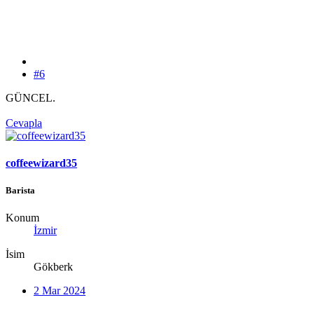
#6
GÜNCEL.
Cevapla
coffeewizard35
Barista
Konum
İzmir
İsim
Gökberk
2 Mar 2024