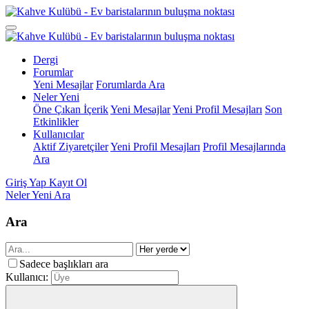
Dergi
Forumlar
Yeni Mesajlar
Forumlarda Ara
Neler Yeni
Öne Çıkan İçerik
Yeni Mesajlar
Yeni Profil Mesajları
Son
Etkinlikler
Kullanıcılar
Aktif Ziyaretçiler
Yeni Profil Mesajları
Profil Mesajlarında
Ara
Giriş Yap
Kayıt Ol
Neler Yeni
Ara
Ara
Sadece başlıkları ara
Kullanıcı: