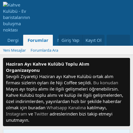
Dergi
Forumlar
Neler Yeni
Giriş Yap
Kayıt Ol
Kullanıcılar
Yeni Mesajlar
Forumlarda Ara
Haziran Ayı Kahve Kulübü Toplu Alım
Organizasyonu
Sevgili Ziyaretçi Haziran ayı Kahve Kulübü ortak alım
firması sizlerin oyları ile Niji Coffee seçildi.
Bu konudan
Mayıs ayı toplu alımı ile ilgili gelişmeleri öğrenebilirsin.
Kahve Kulübü toplu alımı ve kulüp ile ilgili gelişmelerden,
özel indirimlerden, yayınlardan hızlı bir şekilde haberdar
olmak için buradan
Whatsapp Kanalına
katılmayı,
Instagram
ve
Twitter
adreslerinden bizi takip etmeyi
unutmayın.