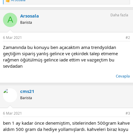
T
e
p
Daha fazla
Arsosala
k
A
i
Barista
l
e
r
6 Mar 2021
#2
:
Zamanında bu konuyu ben açacaktım ama trendyoldan
geçtiğim sipariş yanlış gelince ve çekirdek talep etmeme
rağmen öğütülmüş gelince iade ettim ve vazgeçtim bu
sevdadan
Cevapla
cms21
Barista
6 Mar 2021
#3
ben 1 ay kadar önce denemiştim, sitelerinden 500gram kahve
aldım 500 gram da hediye yollamışlardı. kahveleri biraz koyu