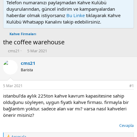
Telefon numaranızı paylaşmadan Kahve Kulübü
duyurularından, güncel indirim ve kampanyalardan
haberdar olmak istiyorsanız
Bu Linke
tıklayarak Kahve
Kulübü Whatsapp Kanalını takip edebilirsiniz.
Kahve Firmaları
the coffee warehouse
K
B
cms21
5 Mar 2021
o
a
n
ş
cms21
u
l
Barista
y
a
u
n
b
g
5 Mar 2021
#1
a
ı
ş
ç
istanbul'da aylık 225ton kahve kavrum kapasitesine sahip
l
t
olduğunu söyleyen, uygun fiyatlı kahve firması. firmayla bir
a
a
bağlantım yoktur. sadece alan var mı? varsa nasıl kahveleri
t
r
önerir misiniz?
a
i
n
h
Cevapla
i
Arsosala