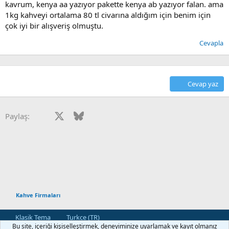
kavrum, kenya aa yazıyor pakette kenya ab yazıyor falan. ama
1kg kahveyi ortalama 80 tl civarına aldığım için benim için
çok iyi bir alışveriş olmuştu.
Cevapla
Cevap yaz
Facebook
X
Bluesky
LinkedIn
Reddit
Pinterest
Tumblr
WhatsApp
E-posta
Paylaş:
Kahve Firmaları
Klasik Tema
Turkce (TR)
Bu site, içeriği kişiselleştirmek, deneyiminize uyarlamak ve kayıt olmanız