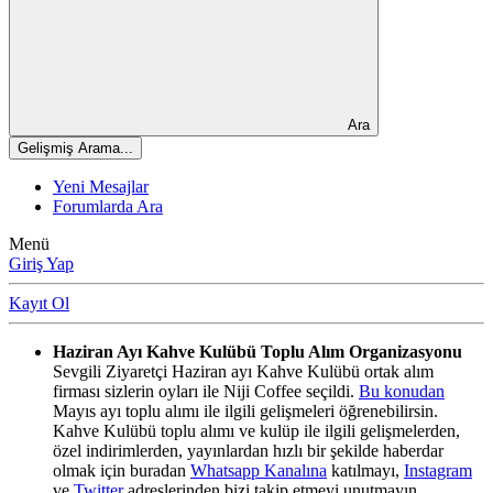
Ara
Gelişmiş Arama...
Yeni Mesajlar
Forumlarda Ara
Menü
Giriş Yap
Kayıt Ol
Haziran Ayı Kahve Kulübü Toplu Alım Organizasyonu
Sevgili Ziyaretçi Haziran ayı Kahve Kulübü ortak alım
firması sizlerin oyları ile Niji Coffee seçildi.
Bu konudan
Mayıs ayı toplu alımı ile ilgili gelişmeleri öğrenebilirsin.
Kahve Kulübü toplu alımı ve kulüp ile ilgili gelişmelerden,
özel indirimlerden, yayınlardan hızlı bir şekilde haberdar
olmak için buradan
Whatsapp Kanalına
katılmayı,
Instagram
ve
Twitter
adreslerinden bizi takip etmeyi unutmayın.