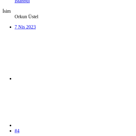
İstanbul
İsim
Orkun Üstel
7 Nis 2023
#4