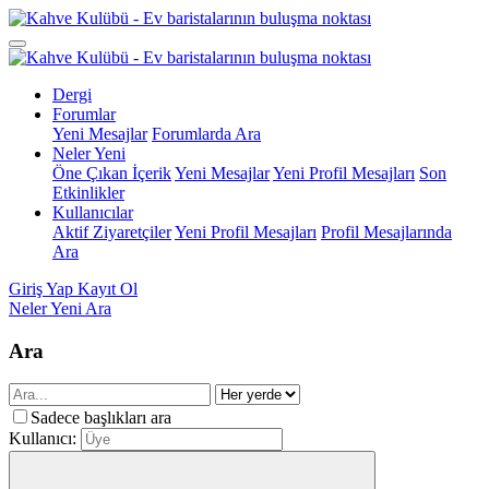
Dergi
Forumlar
Yeni Mesajlar
Forumlarda Ara
Neler Yeni
Öne Çıkan İçerik
Yeni Mesajlar
Yeni Profil Mesajları
Son
Etkinlikler
Kullanıcılar
Aktif Ziyaretçiler
Yeni Profil Mesajları
Profil Mesajlarında
Ara
Giriş Yap
Kayıt Ol
Neler Yeni
Ara
Ara
Sadece başlıkları ara
Kullanıcı: