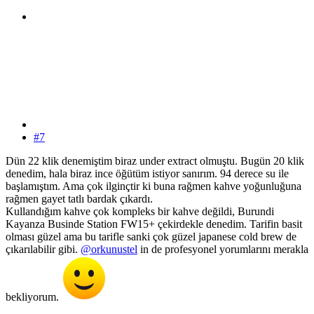
#7
Dün 22 klik denemiştim biraz under extract olmuştu. Bugün 20 klik
denedim, hala biraz ince öğütüm istiyor sanırım. 94 derece su ile
başlamıştım. Ama çok ilginçtir ki buna rağmen kahve yoğunluğuna
rağmen gayet tatlı bardak çıkardı.
Kullandığım kahve çok kompleks bir kahve değildi, Burundi
Kayanza Businde Station FW15+ çekirdekle denedim. Tarifin basit
olması güzel ama bu tarifle sanki çok güzel japanese cold brew de
çıkarılabilir gibi.
@orkunustel
in de profesyonel yorumlarını merakla
bekliyorum.