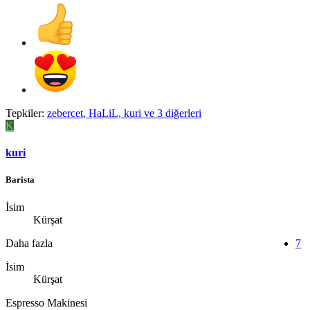
Tepkiler:
zebercet
,
HaLiL
,
kuri
ve 3 diğerleri
K
kuri
Barista
İsim
Kürşat
Daha fazla
7
İsim
Kürşat
Espresso Makinesi