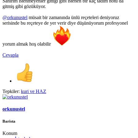
Sanırım istenmeyenler gittiği gibi istenen bir kaç tadım notu da
gitmiş gibi gözüküyor.
@orkunustel
müsait bir zamanında ünlü reçeteleri deniyoruz
serisinde bu reçeteye de yer verir diye düşünüyorum profesyonel
yorum almak hoş olabilir
Cevapla
Tepkiler:
kuri
ve
HAZ
orkunustel
Barista
Konum