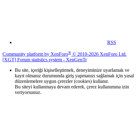
RSS
®
Community platform by XenForo
© 2010-2026 XenForo Ltd.
[XGT] Forum statistics system
- XenGenTr
Bu site, içeriği kişiselleştirmek, deneyiminize uyarlamak ve
kayıt olmanız durumunda giriş yapmanızı sağlamak için yasal
düzenlemelere uygun çerezler (cookies) kullanır.
Bu siteyi kullanmaya devam ederek, çerez kullanımına izin
veriyorsunuz.