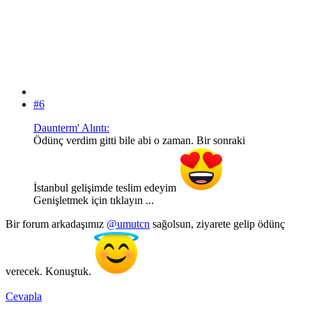
#6
Daunterm' Alıntı:
Ödünç verdim gitti bile abi o zaman. Bir sonraki
İstanbul gelişimde teslim edeyim
Genişletmek için tıklayın ...
Bir forum arkadaşımız
@umutcn
sağolsun, ziyarete gelip ödünç
verecek. Konuştuk.
Cevapla