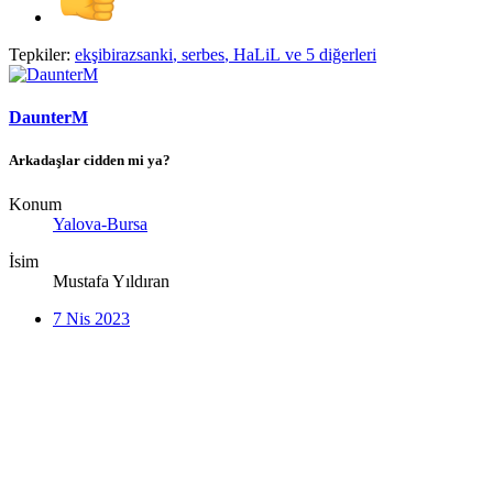
Tepkiler:
ekşibirazsanki
,
serbes
,
HaLiL
ve 5 diğerleri
DaunterM
Arkadaşlar cidden mi ya?
Konum
Yalova-Bursa
İsim
Mustafa Yıldıran
7 Nis 2023