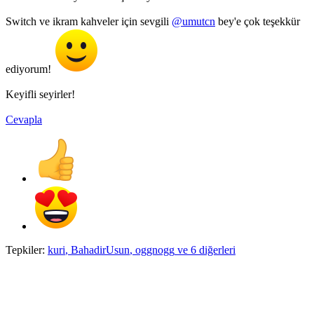
Switch ve ikram kahveler için sevgili
@umutcn
bey'e çok teşekkür
ediyorum!
Keyifli seyirler!
Cevapla
Tepkiler:
kuri
,
BahadirUsun
,
oggnogg
ve 6 diğerleri