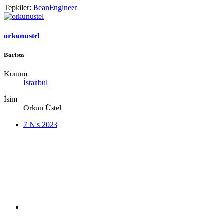
Tepkiler:
BeanEngineer
orkunustel
Barista
Konum
İstanbul
İsim
Orkun Üstel
7 Nis 2023