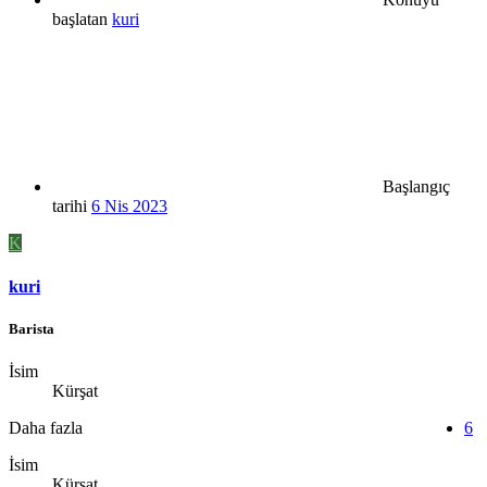
başlatan
kuri
Başlangıç
tarihi
6 Nis 2023
K
kuri
Barista
İsim
Kürşat
Daha fazla
6
İsim
Kürşat