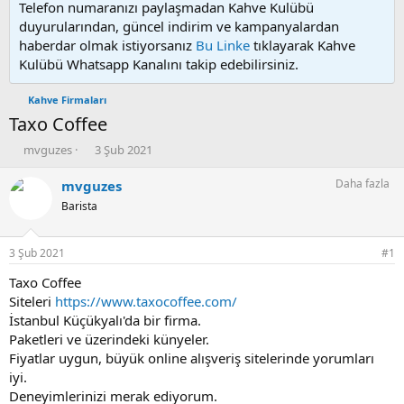
Telefon numaranızı paylaşmadan Kahve Kulübü
duyurularından, güncel indirim ve kampanyalardan
haberdar olmak istiyorsanız
Bu Linke
tıklayarak Kahve
Kulübü Whatsapp Kanalını takip edebilirsiniz.
Kahve Firmaları
Taxo Coffee
K
B
mvguzes
3 Şub 2021
o
a
n
ş
Daha fazla
mvguzes
u
l
Barista
y
a
u
n
b
g
3 Şub 2021
#1
a
ı
ş
ç
Taxo Coffee
l
t
Siteleri
https://www.taxocoffee.com/
a
a
İstanbul Küçükyalı'da bir firma.
t
r
Paketleri ve üzerindeki künyeler.
a
i
Fiyatlar uygun, büyük online alışveriş sitelerinde yorumları
n
h
iyi.
i
Deneyimlerinizi merak ediyorum.