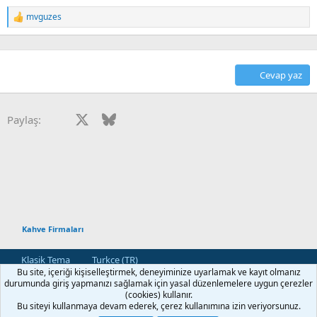
mvguzes
T
e
p
k
i
Cevap yaz
l
e
r
:
Facebook
X
Bluesky
LinkedIn
Reddit
Pinterest
Tumblr
WhatsApp
E-posta
Paylaş:
Kahve Firmaları
Klasik Tema
Turkce (TR)
Bu site, içeriği kişiselleştirmek, deneyiminize uyarlamak ve kayıt olmanız
Bize Ulaşın
Kullanım ve Şartlar
Gizlilik Politikası
Yardım
durumunda giriş yapmanızı sağlamak için yasal düzenlemelere uygun çerezler
Ana Sayfa
R
(cookies) kullanır.
S
Bu siteyi kullanmaya devam ederek, çerez kullanımına izin veriyorsunuz.
S
®