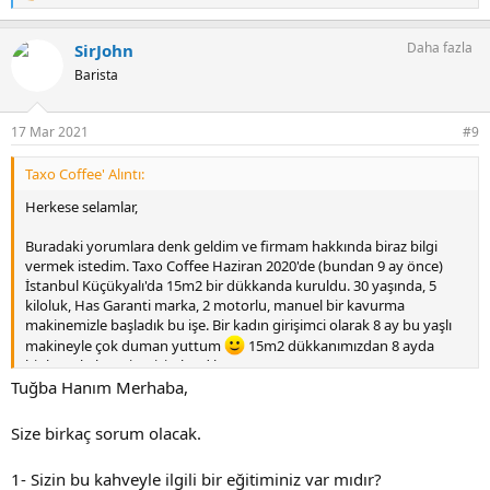
e
p
Daha fazla
SirJohn
k
i
Barista
l
e
r
17 Mar 2021
#9
:
Taxo Coffee' Alıntı:
Herkese selamlar,
Buradaki yorumlara denk geldim ve firmam hakkında biraz bilgi
vermek istedim. Taxo Coffee Haziran 2020'de (bundan 9 ay önce)
İstanbul Küçükyalı'da 15m2 bir dükkanda kuruldu. 30 yaşında, 5
kiloluk, Has Garanti marka, 2 motorlu, manuel bir kavurma
makinemizle başladık bu işe. Bir kadın girişimci olarak 8 ay bu yaşlı
makineyle çok duman yuttum
15m2 dükkanımızdan 8 ayda
binlerce kahve siparişi çıkardık.
Tuğba Hanım Merhaba,
Şu anda yeni dükkanımıza geçtik, 100m2 alanda faaliyet
gösteriyoruz. Şu anda 15 kiloluk, 4 motorlu, çift cidarlı, tam otomatik
Size birkaç sorum olacak.
bir kavurma makinemiz var. Çekirdekleri full city derecesinde
kavurmakla beraber kavurma süresini çekirdeğin yapısına göre
1- Sizin bu kahveyle ilgili bir eğitiminiz var mıdır?
belirliyoruz. Ağırlıklı olarak Trendyol ve taxocoffee.com üzerinden