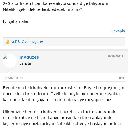
2- Siz birlikten ticari kahve alıyorsunuz diye biliyorum.
sipariş alıyoruz. Genelde 3-4 günlük periyotlarla kavurma yapıyoruz.
Hiç bir zaman 1 hafta veya daha uzun süre önce kavrulmuş kahve
Nitelikli çekirdek tedarik edecek misiniz?
satmadık, bu konuda çok titiziz.
İyi çalışmalar,
Yukarıda olumlu ve olumsuz yorumlarını paylaşan arkadaşlar için ise
şunu söylemek isterim. İyi kahve için kaliteli çekirdekler gereklidir
Cevapla
fakat yeterli değildir. İyi kahve; kavurucu, kavurma makinesi ve
çekirdekler birbirini çok iyi tanıdığında ortaya çıkar bunun
NoDRaC
ve
mvguzes
T
bilincindeyiz. Biz de her kavurucu gibi kısa sürede çok fazla mesafe
e
katettik ve katetmeye devam ediyoruz. Şu anda tüm çekirdekleri
p
olabilecek en iyi haliyle sizlere ulaştırıyoruz. Büyük bir emekle ve
Daha fazla
mvguzes
k
keyifle kavurduğumuz, özenle paketlediğimiz, mis gibi, taptaze
i
Barista
çekirdeklerimizi de sizlerle paylaşmaktan gurur duyuyoruz.
l
e
Portföyümüzdeki Çekirdekler:
r
17 Mar 2021
#10
:
Honduras Cafe Colopeca
Guetemala Fedecogagua
Ben de nitelikli kahveler görmek isterim. Böyle bir girişim için
El Salvador Coex Queta
öncelikle tebrik ederim. Özellikle böyle bir dönemde ayakta
Uganda Bugisu
kalmanız takdire şayan. Umarım daha iyisini yaparsınız.
Brezilya Cerrado
Brezilya Santos
Ülkemizde her türlü kahvenin tüketicisi elbette var. Ancak
Meksika Extra Prime
Endonezya Sumatra Mandheling G1
nitelikli kahve ile ticari kahve arasındaki farkı anlayacak
Kostarika Tarrazu
kişilerin sayısı hızla artıyor. Nitelikli kahveye başlayanlar ticari
Kolombiya Supremo