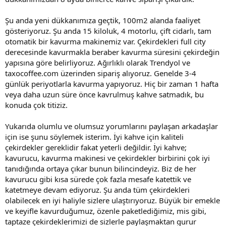
Şu anda yeni dükkanımıza geçtik, 100m2 alanda faaliyet
gösteriyoruz. Şu anda 15 kiloluk, 4 motorlu, çift cidarlı, tam
otomatik bir kavurma makinemiz var. Çekirdekleri full city
derecesinde kavurmakla beraber kavurma süresini çekirdeğin
yapısına göre belirliyoruz. Ağırlıklı olarak Trendyol ve
taxocoffee.com üzerinden sipariş alıyoruz. Genelde 3-4
günlük periyotlarla kavurma yapıyoruz. Hiç bir zaman 1 hafta
veya daha uzun süre önce kavrulmuş kahve satmadık, bu
konuda çok titiziz.
Yukarıda olumlu ve olumsuz yorumlarını paylaşan arkadaşlar
için ise şunu söylemek isterim. İyi kahve için kaliteli
çekirdekler gereklidir fakat yeterli değildir. İyi kahve;
kavurucu, kavurma makinesi ve çekirdekler birbirini çok iyi
tanıdığında ortaya çıkar bunun bilincindeyiz. Biz de her
kavurucu gibi kısa sürede çok fazla mesafe katettik ve
katetmeye devam ediyoruz. Şu anda tüm çekirdekleri
olabilecek en iyi haliyle sizlere ulaştırıyoruz. Büyük bir emekle
ve keyifle kavurduğumuz, özenle paketlediğimiz, mis gibi,
taptaze çekirdeklerimizi de sizlerle paylaşmaktan gurur