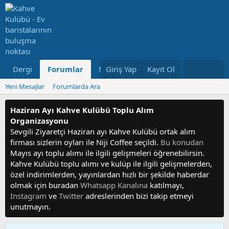
Dergi
Forumlar
Neler Yeni
Giriş Yap
Kayıt Ol
Kullanıcılar
Yeni Mesajlar
Forumlarda Ara
Haziran Ayı Kahve Kulübü Toplu Alım
Organizasyonu
Sevgili Ziyaretçi Haziran ayı Kahve Kulübü ortak alım
firması sizlerin oyları ile Niji Coffee seçildi.
Bu konudan
Mayıs ayı toplu alımı ile ilgili gelişmeleri öğrenebilirsin.
Kahve Kulübü toplu alımı ve kulüp ile ilgili gelişmelerden,
özel indirimlerden, yayınlardan hızlı bir şekilde haberdar
olmak için buradan
Whatsapp Kanalına
katılmayı,
Instagram
ve
Twitter
adreslerinden bizi takip etmeyi
unutmayın.