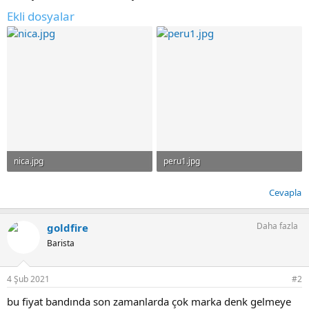
Ekli dosyalar
nica.jpg
peru1.jpg
103.7 KB · Görüntüleme: 51
102.1 KB · Görüntüleme: 51
Cevapla
Daha fazla
goldfire
Barista
4 Şub 2021
#2
bu fiyat bandında son zamanlarda çok marka denk gelmeye