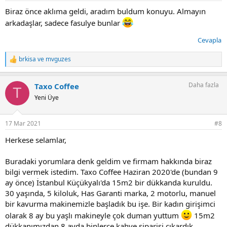
Biraz önce aklıma geldi, aradım buldum konuyu. Almayın
arkadaşlar, sadece fasulye bunlar
Cevapla
brkisa
ve
mvguzes
T
e
p
Daha fazla
Taxo Coffee
k
T
i
Yeni Üye
l
e
r
17 Mar 2021
#8
:
Herkese selamlar,
Buradaki yorumlara denk geldim ve firmam hakkında biraz
bilgi vermek istedim. Taxo Coffee Haziran 2020'de (bundan 9
ay önce) İstanbul Küçükyalı'da 15m2 bir dükkanda kuruldu.
30 yaşında, 5 kiloluk, Has Garanti marka, 2 motorlu, manuel
bir kavurma makinemizle başladık bu işe. Bir kadın girişimci
olarak 8 ay bu yaşlı makineyle çok duman yuttum
15m2
dükkanımızdan 8 ayda binlerce kahve siparişi çıkardık.