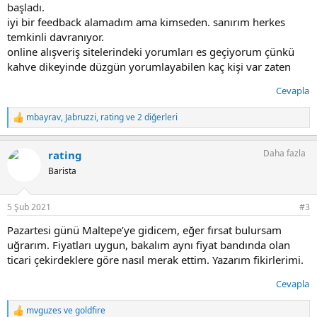
başladı.
iyi bir feedback alamadım ama kimseden. sanırım herkes
temkinli davranıyor.
online alışveriş sitelerindeki yorumları es geçiyorum çünkü
kahve dikeyinde düzgün yorumlayabilen kaç kişi var zaten
Cevapla
mbayrav
,
Jabruzzi
,
rating
ve 2 diğerleri
T
e
p
Daha fazla
rating
k
i
Barista
l
e
r
5 Şub 2021
#3
:
Pazartesi günü Maltepe’ye gidicem, eğer fırsat bulursam
uğrarım. Fiyatları uygun, bakalım aynı fiyat bandında olan
ticari çekirdeklere göre nasıl merak ettim. Yazarım fikirlerimi.
Cevapla
mvguzes
ve
goldfire
T