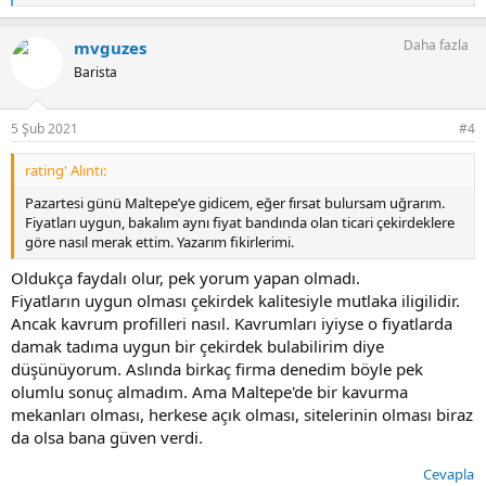
e
p
Daha fazla
mvguzes
k
i
Barista
l
e
r
5 Şub 2021
#4
:
rating' Alıntı:
Pazartesi günü Maltepe’ye gidicem, eğer fırsat bulursam uğrarım.
Fiyatları uygun, bakalım aynı fiyat bandında olan ticari çekirdeklere
göre nasıl merak ettim. Yazarım fikirlerimi.
Oldukça faydalı olur, pek yorum yapan olmadı.
Fiyatların uygun olması çekirdek kalitesiyle mutlaka iligilidir.
Ancak kavrum profilleri nasıl. Kavrumları iyiyse o fiyatlarda
damak tadıma uygun bir çekirdek bulabilirim diye
düşünüyorum. Aslında birkaç firma denedim böyle pek
olumlu sonuç almadım. Ama Maltepe'de bir kavurma
mekanları olması, herkese açık olması, sitelerinin olması biraz
da olsa bana güven verdi.
Cevapla