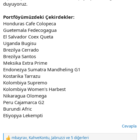
duyuyoruz.
Portföyümüzdeki Çekirdekler:
Honduras Cafe Colopeca
Guetemala Fedecogagua
El Salvador Coex Queta
Uganda Bugisu
Brezilya Cerrado
Brezilya Santos
Meksika Extra Prime
Endonezya Sumatra Mandheling G1
Kostarika Tarrazu
Kolombiya Supremo
Kolombiya Women's Harbest
Nikaragua Olomega
Peru Cajamarca G2
Burundi Afric
Etiyopya Lekempti
Cevapla
mbayrav
,
KahveKontu
,
Jabruzzi
ve 5 diğerleri
T