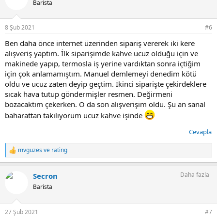
Barista
l
e
r
8 Şub 2021
#6
:
Ben daha önce internet üzerinden sipariş vererek iki kere
alışveriş yaptım. İlk siparişimde kahve ucuz olduğu için ve
makinede yapıp, termosla iş yerine vardıktan sonra içtiğim
için çok anlamamıştım. Manuel demlemeyi denedim kötü
oldu ve ucuz zaten deyip geçtim. İkinci siparişte çekirdeklere
sıcak hava tutup göndermişler resmen. Değirmeni
bozacaktım çekerken. O da son alışverişim oldu. Şu an sanal
baharattan takılıyorum ucuz kahve işinde
Cevapla
mvguzes
ve
rating
T
e
p
Daha fazla
Secron
k
i
Barista
l
e
r
27 Şub 2021
#7
: