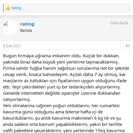
rating
T
e
p
Daha fazla
rating
k
i
Barista
l
e
r
8 Şub 2021
#5
:
Bugün firmaya uğrama imkanım oldu. Küçük bir dükkan,
yakında biraz daha büyük yeni yerlerine taşınacaklarmış.
Firma sahibi Tuğba hanım sağolsun sorularıma net bir şekilde
cevap verdi, kısaca bahsedeyim. Açılalı daha 7 ay olmuş, kar
marjlarını az tuttukları için fiyatlarının uygun olduğunu ifade
etti. Yeşil çekirdekleri yurt içi bir tedarikçiden alıyorlarmış.
Genelde internetten değilde siparişler üzerine dükkandan
satıyorlarmış.
Yeni olmalarına rağmen yoğun olduklarını, her cumartesi
kavurma günü olduğunu ama biterse hafta içi de
kavurduklarını, şu anlık kavurma makineleri 6 kg lık ve şu
anda sadece orta kavrum yapabildiklerini, yakın bir tarihte
valfli paketlere geçeceklerini, yeni yerlerinde 15kg kavurma