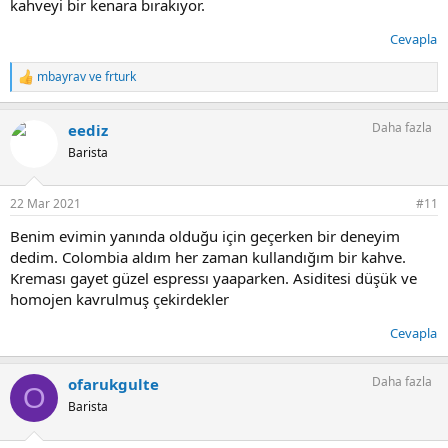
kahveyi bir kenara bırakıyor.
Kolombiya Women's Harbest
Nikaragua Olomega
Cevapla
Peru Cajamarca G2
Burundi Afric
mbayrav
ve
frturk
T
Etiyopya Lekempti
e
p
Daha fazla
eediz
k
i
Barista
l
e
r
22 Mar 2021
#11
:
Benim evimin yanında olduğu için geçerken bir deneyim
dedim. Colombia aldım her zaman kullandığım bir kahve.
Kreması gayet güzel espressı yaaparken. Asiditesi düşük ve
homojen kavrulmuş çekirdekler
Cevapla
Daha fazla
ofarukgulte
O
Barista