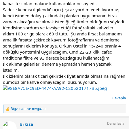
kapasitesi olan makine kullanacaklarını söyledi.
Sadece kendisi ilgilendiği için (eşi az yardım edebiliyormuş
kendi işinden dolayı) aklındaki planları uygulamanın biraz
zaman alacağını ve almak istediği eğitimler olduğunu söyledi.
Kendisine sordum ve tavsiye ettiği fotoğraftaki kahveleri
aldım 100 er gr. olarak 60 tl tuttu. Şu anda fırsat bulamadım
ama ilk fırsatta çekirdek kavrum fotoğraflarını ve demleme
sonuçlarını eklerim konuya. Orkun Üstel’in 15/240 oranla 4
döküşlü yöntemini uygulacağım. Cmd 22-23 klik, cafec
traditiona filtre ve 93 derece buzdağı su kullanacağım.
İlk aklıma gelenleri deneme yapmadan hemen yazmak
istedim.
İlk izlenim olarak ticari çekirdek fiyatlarında olmasına rağmen
dümdüz bir kahve olmayacağını düşünüyorum.
Cevapla
Bigvocate
ve
mvguzes
T
e
p
Daha fazla
brkisa
k
i