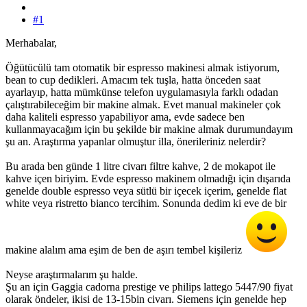
#1
Merhabalar,
Öğütücülü tam otomatik bir espresso makinesi almak istiyorum,
bean to cup dedikleri. Amacım tek tuşla, hatta önceden saat
ayarlayıp, hatta mümkünse telefon uygulamasıyla farklı odadan
çalıştırabileceğim bir makine almak. Evet manual makineler çok
daha kaliteli espresso yapabiliyor ama, evde sadece ben
kullanmayacağım için bu şekilde bir makine almak durumundayım
şu an. Araştırma yapanlar olmuştur illa, önerileriniz nelerdir?
Bu arada ben günde 1 litre civarı filtre kahve, 2 de mokapot ile
kahve içen biriyim. Evde espresso makinem olmadığı için dışarıda
genelde double espresso veya sütlü bir içecek içerim, genelde flat
white veya ristretto bianco tercihim. Sonunda dedim ki eve de bir
makine alalım ama eşim de ben de aşırı tembel kişileriz
Neyse araştırmalarım şu halde.
Şu an için Gaggia cadorna prestige ve philips lattego 5447/90 fiyat
olarak öndeler, ikisi de 13-15bin civarı. Siemens için genelde hep