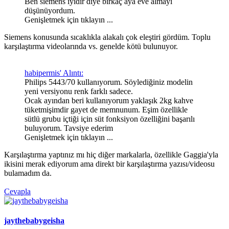
Ben siemens iyidir diye birkaç aya eve almayı
düşünüyordum.
Genişletmek için tıklayın ...
Siemens konusunda sıcaklıkla alakalı çok eleştiri gördüm. Toplu
karşılaştırma videolarında vs. genelde kötü bulunuyor.
habipermis' Alıntı:
Philips 5443/70 kullanıyorum. Söylediğiniz modelin
yeni versiyonu renk farklı sadece.
Ocak ayından beri kullanıyorum yaklaşık 2kg kahve
tüketmişimdir gayet de memnunum. Eşim özellikle
sütlü grubu içtiği için süt fonksiyon özelliğini başarılı
buluyorum. Tavsiye ederim
Genişletmek için tıklayın ...
Karşılaştırma yaptınız mı hiç diğer markalarla, özellikle Gaggia'yla
ikisini merak ediyorum ama direkt bir karşılaştırma yazısı/videosu
bulamadım da.
Cevapla
jaythebabygeisha