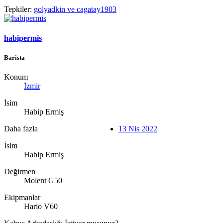
Tepkiler:
golyadkin
ve
cagatay1903
habipermis
Barista
Konum
İzmir
İsim
Habip Ermiş
Daha fazla
13 Nis 2022
İsim
Habip Ermiş
Değirmen
Molent G50
Ekipmanlar
Hario V60