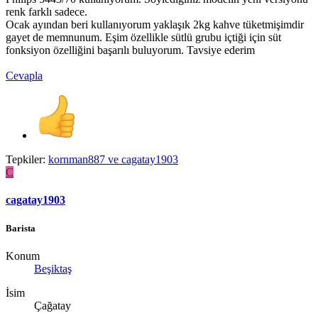
renk farklı sadece.
Ocak ayından beri kullanıyorum yaklaşık 2kg kahve tüketmişimdir
gayet de memnunum. Eşim özellikle sütlü grubu içtiği için süt
fonksiyon özelliğini başarılı buluyorum. Tavsiye ederim
Cevapla
Tepkiler:
kornman887
ve
cagatay1903
C
cagatay1903
Barista
Konum
Beşiktaş
İsim
Çağatay