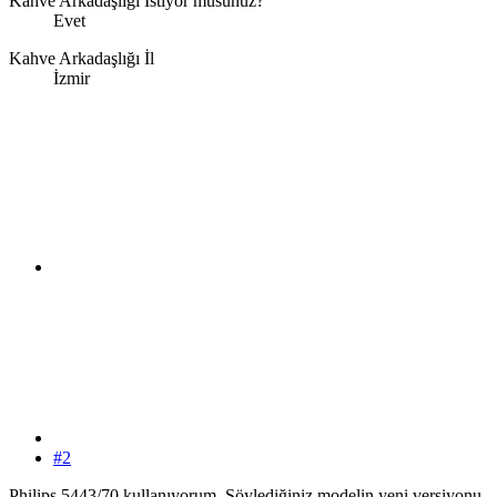
Kahve Arkadaşlığı İstiyor musunuz?
Evet
Kahve Arkadaşlığı İl
İzmir
#2
Philips 5443/70 kullanıyorum. Söylediğiniz modelin yeni versiyonu