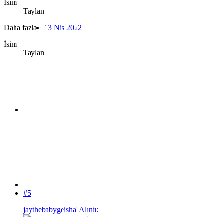
İsim
Taylan
Daha fazla
13 Nis 2022
İsim
Taylan
#5
jaythebabygeisha' Alıntı: