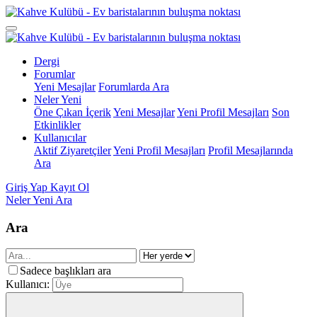
Dergi
Forumlar
Yeni Mesajlar
Forumlarda Ara
Neler Yeni
Öne Çıkan İçerik
Yeni Mesajlar
Yeni Profil Mesajları
Son
Etkinlikler
Kullanıcılar
Aktif Ziyaretçiler
Yeni Profil Mesajları
Profil Mesajlarında
Ara
Giriş Yap
Kayıt Ol
Neler Yeni
Ara
Ara
Sadece başlıkları ara
Kullanıcı: