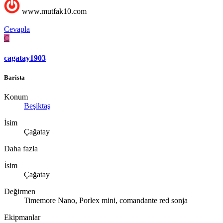
www.mutfak10.com
Cevapla
C
cagatay1903
Barista
Konum
Beşiktaş
İsim
Çağatay
Daha fazla
İsim
Çağatay
Değirmen
Timemore Nano, Porlex mini, comandante red sonja
Ekipmanlar