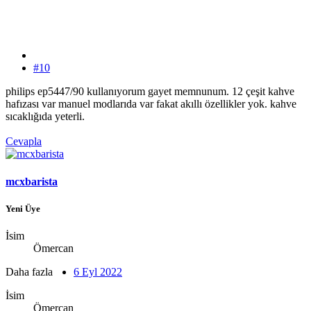
#10
philips ep5447/90 kullanıyorum gayet memnunum. 12 çeşit kahve
hafızası var manuel modlarıda var fakat akıllı özellikler yok. kahve
sıcaklığıda yeterli.
Cevapla
mcxbarista
Yeni Üye
İsim
Ömercan
Daha fazla
6 Eyl 2022
İsim
Ömercan