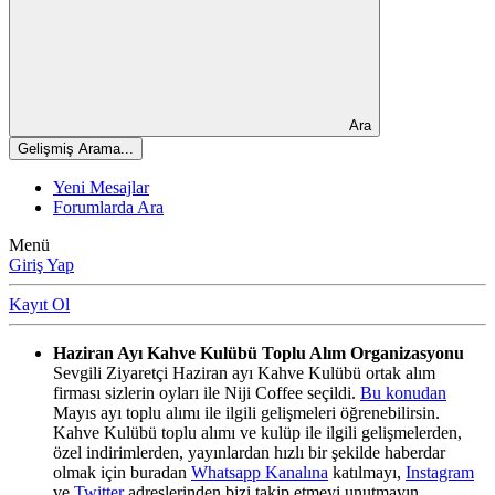
Ara
Gelişmiş Arama...
Yeni Mesajlar
Forumlarda Ara
Menü
Giriş Yap
Kayıt Ol
Haziran Ayı Kahve Kulübü Toplu Alım Organizasyonu
Sevgili Ziyaretçi Haziran ayı Kahve Kulübü ortak alım
firması sizlerin oyları ile Niji Coffee seçildi.
Bu konudan
Mayıs ayı toplu alımı ile ilgili gelişmeleri öğrenebilirsin.
Kahve Kulübü toplu alımı ve kulüp ile ilgili gelişmelerden,
özel indirimlerden, yayınlardan hızlı bir şekilde haberdar
olmak için buradan
Whatsapp Kanalına
katılmayı,
Instagram
ve
Twitter
adreslerinden bizi takip etmeyi unutmayın.