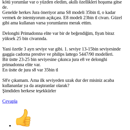
kötü yorumlar var o yüzden eledim, akıllı özellikleri hoşuma gitse
de.
Genelde herkes Jura öneriyor ama S8 modeli 35bin tl, o kadar
vermek de istemiyorum açıkçası. E8 modeli 23bin tl civarı. Güzel
gibi ama kullanan varsa yorumlarını merak ettim.
Delonghi Primadonna elite var bir de beğendiğim, fiyatı biraz
yüksek 25 bin civarında.
Yani özetle 3 ayrı seviye var gibi. 1. seviye 13-15bin seviyesinde
gaggia cadorna prestive ve philips lattego 5447/90 modelleri.
Bir üstte 23-25 bin seviyesine çıkınca jura e8 ve delonghi
primadonna elite var.
En üstte de jura s8 var 35bin tl
S8'e çıkamam. Ama ilk seviyeden uzak dur der misiniz acaba
kullananlar ya da araştıranlar olarak?
Şimdiden herkese teşekkürler
Cevapla