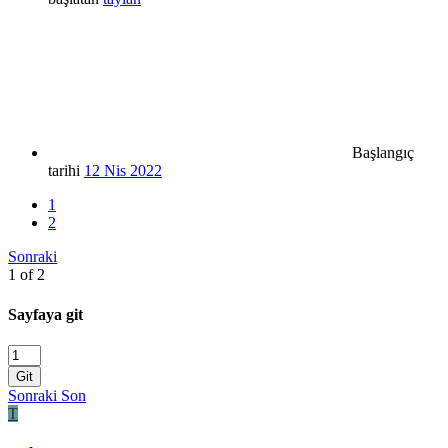
Başlangıç
tarihi
12 Nis 2022
1
2
Sonraki
1 of 2
Sayfaya git
Git
Sonraki
Son
T