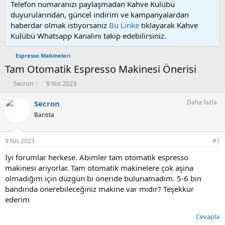
Telefon numaranızı paylaşmadan Kahve Kulübü
duyurularından, güncel indirim ve kampanyalardan
haberdar olmak istiyorsanız
Bu Linke
tıklayarak Kahve
Kulübü Whatsapp Kanalını takip edebilirsiniz.
Espresso Makineleri
Tam Otomatik Espresso Makinesi Önerisi
K
B
Secron
9 Nis 2023
o
a
n
ş
Daha fazla
Secron
u
l
Barista
y
a
u
n
b
g
9 Nis 2023
#1
a
ı
ş
ç
İyi forumlar herkese. Abimler tam otomatik espresso
l
t
makinesi arıyorlar. Tam otomatik makinelere çok aşina
a
a
olmadığım için düzgün bi öneride bulunamadım. 5-6 bin
t
r
bandında önerebileceğiniz makine var mıdır? Teşekkür
a
i
ederim
n
h
i
Cevapla