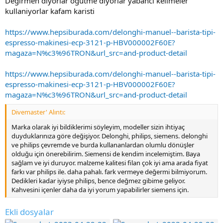
Degirmen diyorlar öğütme diyorlar yabanci kelimeler
kullaniyorlar kafam karisti
https://www.hepsiburada.com/delonghi-manuel--barista-tipi-
espresso-makinesi-ecp-3121-p-HBV000002F60E?
magaza=N%c3%96TRON&url_src=and-product-detail
https://www.hepsiburada.com/delonghi-manuel--barista-tipi-
espresso-makinesi-ecp-3121-p-HBV000002F60E?
magaza=N%c3%96TRON&url_src=and-product-detail
Divemaster' Alıntı:
Marka olarak iyi bildiklerimi söyleyim, modeller sizin ihtiyaç
duyduklarınıza göre değişiyor. Delonghi, philips, siemens. delonghi
ve philips çevremde ve burda kullananlardan olumlu dönüşler
olduğu için önerebilirim. Siemensi de kendim incelemiştim. Baya
sağlam ve iyi duruyor. malzeme kalitesi filan çok iyi ama arada fiyat
farkı var philips ile. daha pahalı. fark vermeye değermi bilmiyorum.
Dedikleri kadar iyiyse philips, bence değmez gibime geliyor.
Kahvesini içenler daha da iyi yorum yapabilirler siemens için.
Ekli dosyalar