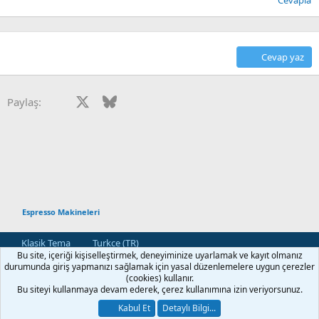
Cevapla
Cevap yaz
Facebook
X
Bluesky
LinkedIn
Reddit
Pinterest
Tumblr
WhatsApp
E-posta
Paylaş:
Espresso Makineleri
Klasik Tema
Turkce (TR)
Bu site, içeriği kişiselleştirmek, deneyiminize uyarlamak ve kayıt olmanız
Bize Ulaşın
Kullanım ve Şartlar
Gizlilik Politikası
Yardım
durumunda giriş yapmanızı sağlamak için yasal düzenlemelere uygun çerezler
Ana Sayfa
R
(cookies) kullanır.
S
Bu siteyi kullanmaya devam ederek, çerez kullanımına izin veriyorsunuz.
S
®
Community platform by XenForo
© 2010-2026 XenForo Ltd.
Kabul Et
Detaylı Bilgi...
[XGT] Forum statistics system
- XenGenTr