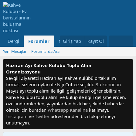
Dergi
Forumlar
Neler Yeni
Giriş Yap
Kayıt Ol
Kullanıcılar
Yeni Mesajlar
Forumlarda Ara
Haziran Ayı Kahve Kulübü Toplu Alım
Organizasyonu
Sevgili Ziyaretçi Haziran ayı Kahve Kulübü ortak alım
firması sizlerin oyları ile Niji Coffee seçildi.
Bu konudan
Mayıs ayı toplu alımı ile ilgili gelişmeleri öğrenebilirsin.
Kahve Kulübü toplu alımı ve kulüp ile ilgili gelişmelerden,
özel indirimlerden, yayınlardan hızlı bir şekilde haberdar
olmak için buradan
Whatsapp Kanalına
katılmayı,
Instagram
ve
Twitter
adreslerinden bizi takip etmeyi
unutmayın.