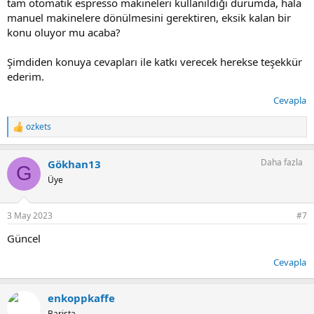
tam otomatik espresso makineleri kullanıldığı durumda, hala
manuel makinelere dönülmesini gerektiren, eksik kalan bir
konu oluyor mu acaba?
Şimdiden konuya cevapları ile katkı verecek herekse teşekkür
ederim.
Cevapla
ozkets
T
e
p
Daha fazla
Gökhan13
k
G
i
Üye
l
e
r
3 May 2023
#7
:
Güncel
Cevapla
enkoppkaffe
Barista