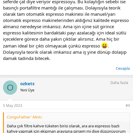
seferde çat diye veriyor espressoyu. Bu kolaylığın sebebi ise
basınçlı portafiltre mantığı ile çalışması. Dolayısıyla teorik
olarak tam otomatik espresso makinesi ile manuel/yarı
otomatik espresso makinelerinden aldığınız kalitede espresso
almanız neredeyse imkansız. Ama işin içine süt girince
espresso kalitesinin bardaktaki payı azalacağı için ideal sütlü
içeceklere görece daha yakın çıktılar alırsınız. Ama hiç bir
zaman ideal bir çıktı olmayacak çünkü espresso
.
Dolayısıyla teorik olarak imkansız ama iş yine dönüp dolaşıp
damak tadında bitecek.
Cevapla
Daha fazla
ozkets
O
Yeni Üye
5 May 2023
#9
CongoFather' Alıntı:
Daha çok filtre kahve tüketen birisi olarak, ara ara espresso bazlı
kahve yapmak için ekipman arayışına girsem mi diye düşünüyorum