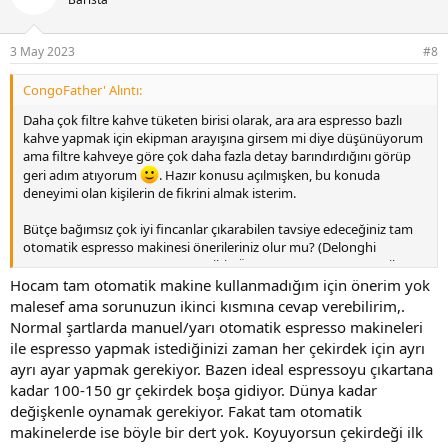
3 May 2023
#8
CongoFather' Alıntı:
Daha çok filtre kahve tüketen birisi olarak, ara ara espresso bazlı
kahve yapmak için ekipman arayışına girsem mi diye düşünüyorum
ama filtre kahveye göre çok daha fazla detay barındırdığını görüp
geri adım atıyorum
. Hazır konusu açılmışken, bu konuda
deneyimi olan kişilerin de fikrini almak isterim.
Bütçe bağımsız çok iyi fincanlar çıkarabilen tavsiye edeceğiniz tam
otomatik espresso makinesi önerileriniz olur mu? (Delonghi
Maestosa EPAM960.75.GLM vs gibi). Üst segment tam otomatik
espresso makineleri kullanıldığı durumda, hala manuel makinelere
Hocam tam otomatik makine kullanmadığım için önerim yok
dönülmesini gerektiren, eksik kalan bir konu oluyor mu acaba?
malesef ama sorunuzun ikinci kısmına cevap verebilirim,.
Normal şartlarda manuel/yarı otomatik espresso makineleri
Şimdiden konuya cevapları ile katkı verecek herekse teşekkür
ile espresso yapmak istediğinizi zaman her çekirdek için ayrı
ederim.
ayrı ayar yapmak gerekiyor. Bazen ideal espressoyu çıkartana
kadar 100-150 gr çekirdek boşa gidiyor. Dünya kadar
değişkenle oynamak gerekiyor. Fakat tam otomatik
makinelerde ise böyle bir dert yok. Koyuyorsun çekirdeği ilk