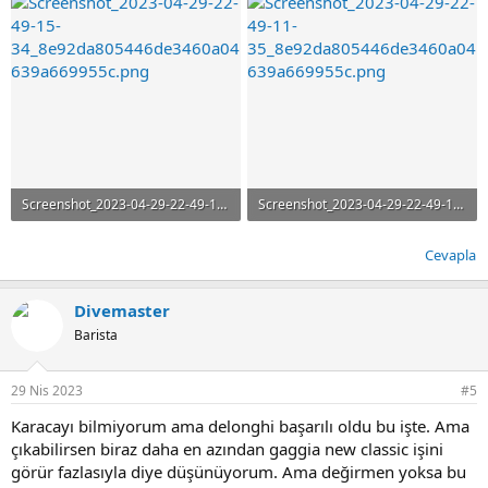
Screenshot_2023-04-29-22-49-15-34_8e92da805446de3460a04639a669955c.png
Screenshot_2023-04-29-22-49-11-35_8e92da805446de3460a04639a669955c.png
276.3 KB · Görüntüleme: 30
144.4 KB · Görüntüleme: 30
Cevapla
Divemaster
Barista
29 Nis 2023
#5
Karacayı bilmiyorum ama delonghi başarılı oldu bu işte. Ama
çıkabilirsen biraz daha en azından gaggia new classic işini
görür fazlasıyla diye düşünüyorum. Ama değirmen yoksa bu