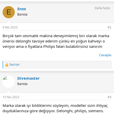
Daha fazla
Enzo
E
Barista
9 Nis 2023
#2
Birçok tam otomatik makina deneyimlemiş biri olarak marka
önerisi delonghi tavsiye ederim çünkü en yoğun kahveyi o
veriyor ama o fiyatlara Philips falan bulabilirsiniz sanırım
Cevapla
Secron
T
e
p
Divemaster
k
i
Barista
l
e
r
10 Nis 2023
#3
:
Marka olarak iyi bildiklerimi söyleyim, modeller sizin ihtiyaç
duyduklarınıza göre değişiyor. Delonghi, philips, siemens.