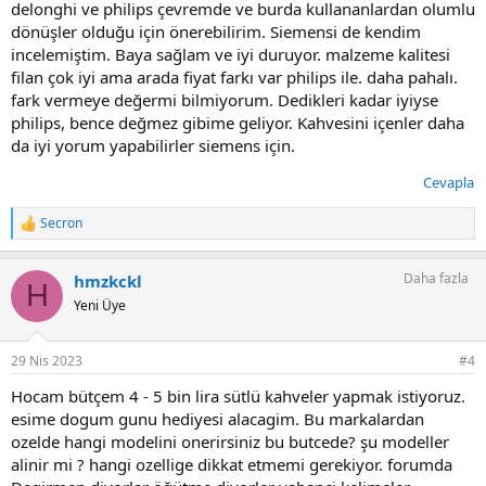
delonghi ve philips çevremde ve burda kullananlardan olumlu
dönüşler olduğu için önerebilirim. Siemensi de kendim
incelemiştim. Baya sağlam ve iyi duruyor. malzeme kalitesi
filan çok iyi ama arada fiyat farkı var philips ile. daha pahalı.
fark vermeye değermi bilmiyorum. Dedikleri kadar iyiyse
philips, bence değmez gibime geliyor. Kahvesini içenler daha
da iyi yorum yapabilirler siemens için.
Cevapla
Secron
T
e
p
Daha fazla
hmzkckl
k
H
i
Yeni Üye
l
e
r
29 Nis 2023
#4
:
Hocam bütçem 4 - 5 bin lira sütlü kahveler yapmak istiyoruz.
esime dogum gunu hediyesi alacagim. Bu markalardan
ozelde hangi modelini onerirsiniz bu butcede? şu modeller
alinir mi ? hangi ozellige dikkat etmemi gerekiyor. forumda