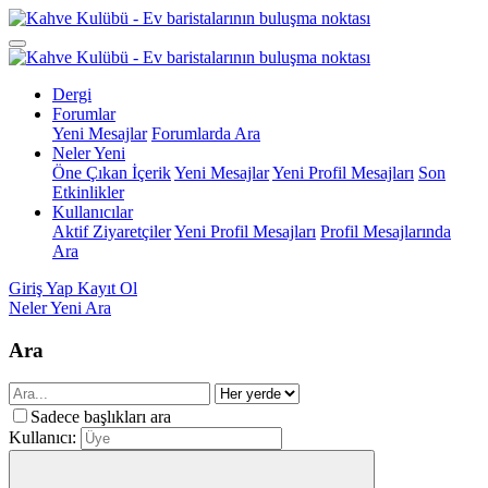
Dergi
Forumlar
Yeni Mesajlar
Forumlarda Ara
Neler Yeni
Öne Çıkan İçerik
Yeni Mesajlar
Yeni Profil Mesajları
Son
Etkinlikler
Kullanıcılar
Aktif Ziyaretçiler
Yeni Profil Mesajları
Profil Mesajlarında
Ara
Giriş Yap
Kayıt Ol
Neler Yeni
Ara
Ara
Sadece başlıkları ara
Kullanıcı: