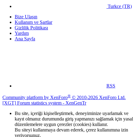
Turkce (TR)
Bize Ulaşın
Kullanım ve Şartlar
Gizlilik Politikası
Yardım
Ana Sayfa
RSS
®
Community platform by XenForo
© 2010-2026 XenForo Ltd.
[XGT] Forum statistics system
- XenGenTr
Bu site, içeriği kişiselleştirmek, deneyiminize uyarlamak ve
kayıt olmanız durumunda giriş yapmanızı sağlamak için yasal
düzenlemelere uygun çerezler (cookies) kullanır.
Bu siteyi kullanmaya devam ederek, çerez kullanımına izin
veriyorsunuz.