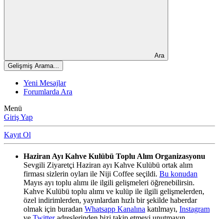
Ara
Gelişmiş Arama...
Yeni Mesajlar
Forumlarda Ara
Menü
Giriş Yap
Kayıt Ol
Haziran Ayı Kahve Kulübü Toplu Alım Organizasyonu
Sevgili Ziyaretçi Haziran ayı Kahve Kulübü ortak alım
firması sizlerin oyları ile Niji Coffee seçildi.
Bu konudan
Mayıs ayı toplu alımı ile ilgili gelişmeleri öğrenebilirsin.
Kahve Kulübü toplu alımı ve kulüp ile ilgili gelişmelerden,
özel indirimlerden, yayınlardan hızlı bir şekilde haberdar
olmak için buradan
Whatsapp Kanalına
katılmayı,
Instagram
ve
Twitter
adreslerinden bizi takip etmeyi unutmayın.