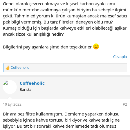
Genel olarak çevreci olmaya ve kişisel karbon ayak izimi
mümkün mertebe azaltmaya çalışan biriyim bu sebeple ilgimi
çekti. Tahmin ediyorum ki ürün kumaştan ancak malesef satıcı
pek bilgi vermemiş. Bu tarz filtreleri deneyen oldu mu?
Kumaş olduğu için başlarda kahveye etkileri olabileceği aşikar
ancak sizce kullanışlılığı nedir?
Bilgilerini paylaşanlara şimdiden teşekkürler
Cevapla
Coffeeholic
T
e
p
Coffeeholic
k
i
Barista
l
e
r
10 Eyl 2022
#2
:
Bir ara bez filtre kullanmıştım. Demleme yaparken dokusu
sebebiyle içinde kahve tortusu birikiyor ve kahve tadı içine
işliyor. Bu tat bir sonraki kahve demlemede tadı olumsuz