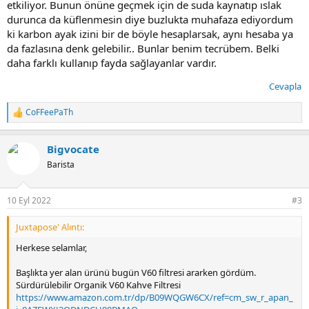
etkiliyor. Bunun önüne geçmek için de suda kaynatıp ıslak
durunca da küflenmesin diye buzlukta muhafaza ediyordum
ki karbon ayak izini bir de böyle hesaplarsak, aynı hesaba ya
da fazlasına denk gelebilir.. Bunlar benim tecrübem. Belki
daha farklı kullanıp fayda sağlayanlar vardır.
Cevapla
CoFFeePaTh
T
e
p
Bigvocate
k
i
Barista
l
e
r
10 Eyl 2022
#3
:
Juxtapose' Alıntı:
Herkese selamlar,
Başlıkta yer alan ürünü bugün V60 filtresi ararken gördüm.
Sürdürülebilir Organik V60 Kahve Filtresi
https://www.amazon.com.tr/dp/B09WQGW6CX/ref=cm_sw_r_apan_