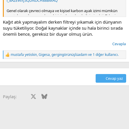
i_8AZEWXJ3QDNDCH88BMAQ
Genel olarak çevreci olmaya ve kişisel karbon ayak izimi mümkün
mertebe azaltmaya çalışan biriyim bu sebeple ilgimi çekti. Tahmin
ediyorum ki ürün kumaştan ancak malesef satıcı pek bilgi vermemiş.
Kağıt atık yapmayalım derken filtreyi yıkamak için dünyanın
Bu tarz filtreleri deneyen oldu mu? Kumaş olduğu için başlarda
suyu tüketiliyor. Doğal kaynaklar içinde su hala birinci sırada
kahveye etkileri olabileceği aşikar ancak sizce kullanışlılığı nedir?
önemli bence, gereksiz bir duyar olmuş ürün.
Bilgilerini paylaşanlara şimdiden teşekkürler
Cevapla
mustafa yetiskin
,
Gigesa
,
gergingörünüşlüadam
ve 1 diğer kullanıcı.
T
e
p
k
i
Cevap yaz
l
e
r
:
Facebook
X
Bluesky
LinkedIn
Reddit
Pinterest
Tumblr
WhatsApp
E-posta
Paylaş: