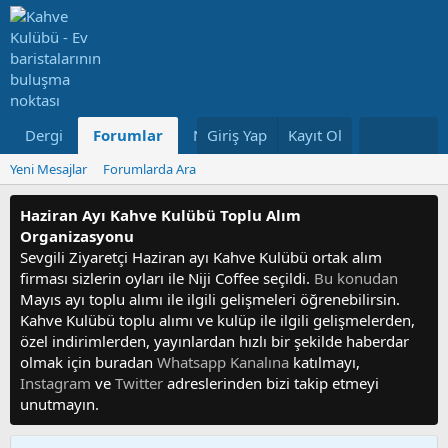
Dergi
Forumlar
Neler Yeni
Giriş Yap
Kayıt Ol
Kullanıcılar
Yeni Mesajlar
Forumlarda Ara
Haziran Ayı Kahve Kulübü Toplu Alım
Organizasyonu
Sevgili Ziyaretçi Haziran ayı Kahve Kulübü ortak alım
firması sizlerin oyları ile Niji Coffee seçildi.
Bu konudan
Mayıs ayı toplu alımı ile ilgili gelişmeleri öğrenebilirsin.
Kahve Kulübü toplu alımı ve kulüp ile ilgili gelişmelerden,
özel indirimlerden, yayınlardan hızlı bir şekilde haberdar
olmak için buradan
Whatsapp Kanalına
katılmayı,
Instagram
ve
Twitter
adreslerinden bizi takip etmeyi
unutmayın.