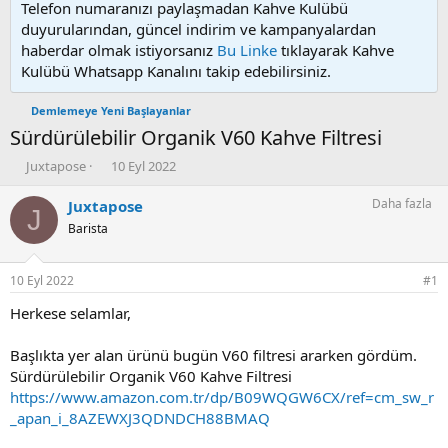
Telefon numaranızı paylaşmadan Kahve Kulübü
duyurularından, güncel indirim ve kampanyalardan
haberdar olmak istiyorsanız
Bu Linke
tıklayarak Kahve
Kulübü Whatsapp Kanalını takip edebilirsiniz.
Demlemeye Yeni Başlayanlar
Sürdürülebilir Organik V60 Kahve Filtresi
K
B
Juxtapose
10 Eyl 2022
o
a
n
ş
Daha fazla
Juxtapose
J
u
l
Barista
y
a
u
n
b
g
10 Eyl 2022
#1
a
ı
ş
ç
Herkese selamlar,
l
t
a
a
Başlıkta yer alan ürünü bugün V60 filtresi ararken gördüm.
t
r
Sürdürülebilir Organik V60 Kahve Filtresi
a
i
https://www.amazon.com.tr/dp/B09WQGW6CX/ref=cm_sw_r
n
h
_apan_i_8AZEWXJ3QDNDCH88BMAQ
i