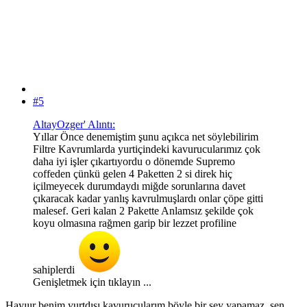
#5
AltayOzger' Alıntı:
Yıllar Önce denemiştim şunu açıkca net söylebilirim
Filtre Kavrumlarda yurtiçindeki kavurucularımız çok
daha iyi işler çıkartıyordu o dönemde Supremo
coffeden çünkü gelen 4 Paketten 2 si direk hiç
içilmeyecek durumdaydı miğde sorunlarına davet
çıkaracak kadar yanlış kavrulmuşlardı onlar çöpe gitti
malesef. Geri kalan 2 Pakette Anlamsız şekilde çok
koyu olmasına rağmen garip bir lezzet profiline
sahiplerdi
Genişletmek için tıklayın ...
Hayııır benim yurtdışı kavurucularım böyle bir şey yapamaz, sen