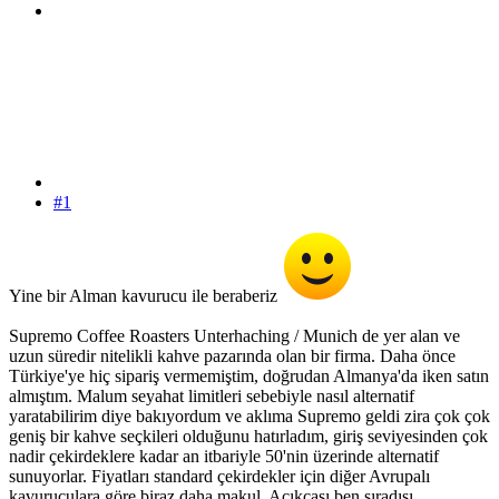
#1
Yine bir Alman kavurucu ile beraberiz
Supremo Coffee Roasters Unterhaching / Munich de yer alan ve
uzun süredir nitelikli kahve pazarında olan bir firma. Daha önce
Türkiye'ye hiç sipariş vermemiştim, doğrudan Almanya'da iken satın
almıştım. Malum seyahat limitleri sebebiyle nasıl alternatif
yaratabilirim diye bakıyordum ve aklıma Supremo geldi zira çok çok
geniş bir kahve seçkileri olduğunu hatırladım, giriş seviyesinden çok
nadir çekirdeklere kadar an itbariyle 50'nin üzerinde alternatif
sunuyorlar. Fiyatları standard çekirdekler için diğer Avrupalı
kavuruculara göre biraz daha makul. Açıkçası ben sıradışı