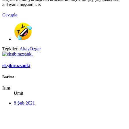
anlayamamışsındır. /s
Cevapla
Tepkiler:
AltayOzger
ekşibirazsanki
Barista
İsim
Ümit
8 Şub 2021