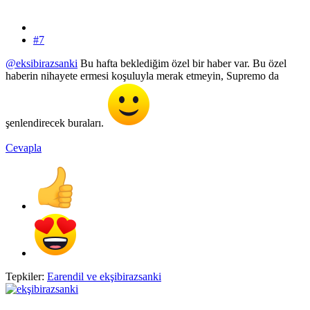
#7
@eksibirazsanki
Bu hafta beklediğim özel bir haber var. Bu özel
haberin nihayete ermesi koşuluyla merak etmeyin, Supremo da
şenlendirecek buraları.
Cevapla
Tepkiler:
Earendil
ve
ekşibirazsanki