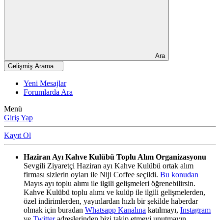
Ara
Gelişmiş Arama...
Yeni Mesajlar
Forumlarda Ara
Menü
Giriş Yap
Kayıt Ol
Haziran Ayı Kahve Kulübü Toplu Alım Organizasyonu
Sevgili Ziyaretçi Haziran ayı Kahve Kulübü ortak alım
firması sizlerin oyları ile Niji Coffee seçildi.
Bu konudan
Mayıs ayı toplu alımı ile ilgili gelişmeleri öğrenebilirsin.
Kahve Kulübü toplu alımı ve kulüp ile ilgili gelişmelerden,
özel indirimlerden, yayınlardan hızlı bir şekilde haberdar
olmak için buradan
Whatsapp Kanalına
katılmayı,
Instagram
ve
Twitter
adreslerinden bizi takip etmeyi unutmayın.