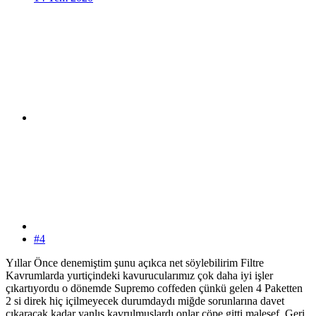
#4
Yıllar Önce denemiştim şunu açıkca net söylebilirim Filtre
Kavrumlarda yurtiçindeki kavurucularımız çok daha iyi işler
çıkartıyordu o dönemde Supremo coffeden çünkü gelen 4 Paketten
2 si direk hiç içilmeyecek durumdaydı miğde sorunlarına davet
çıkaracak kadar yanlış kavrulmuşlardı onlar çöpe gitti malesef. Geri