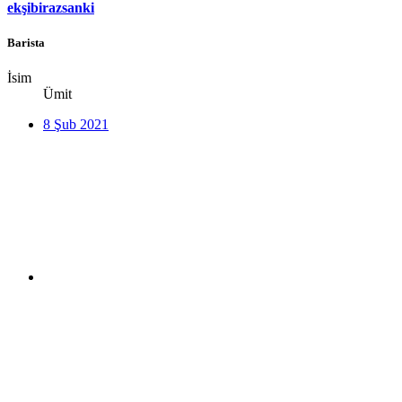
ekşibirazsanki
Barista
İsim
Ümit
8 Şub 2021