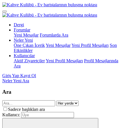
Dergi
Forumlar
Yeni Mesajlar
Forumlarda Ara
Neler Yeni
Öne Çıkan İçerik
Yeni Mesajlar
Yeni Profil Mesajları
Son
Etkinlikler
Kullanıcılar
Aktif Ziyaretçiler
Yeni Profil Mesajları
Profil Mesajlarında
Ara
Giriş Yap
Kayıt Ol
Neler Yeni
Ara
Ara
Sadece başlıkları ara
Kullanıcı: