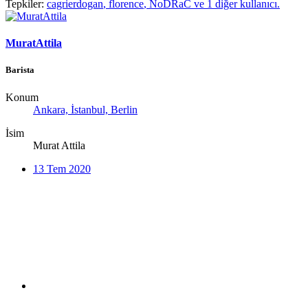
Tepkiler:
cagrierdogan
,
florence
,
NoDRaC
ve 1 diğer kullanıcı.
MuratAttila
Barista
Konum
Ankara, İstanbul, Berlin
İsim
Murat Attila
13 Tem 2020