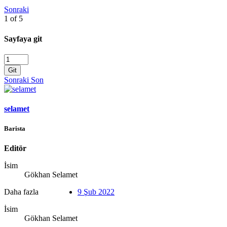
Sonraki
1 of 5
Sayfaya git
Git
Sonraki
Son
selamet
Barista
Editör
İsim
Gökhan Selamet
Daha fazla
9 Şub 2022
İsim
Gökhan Selamet