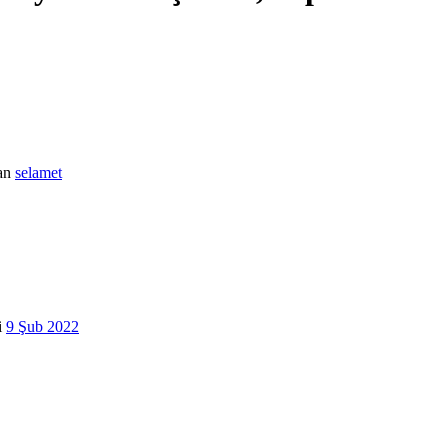
an
selamet
i
9 Şub 2022