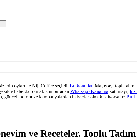
...
zlerin oyları ile Niji Coffee seçildi.
Bu konudan
Mayıs ayı toplu alımı 
ir şekilde haberdar olmak için buradan
Whatsapp Kanalına
katılmayı,
Ins
 güncel indirim ve kampanyalardan haberdar olmak istiyorsanız
Bu L
eneyim ve Reçeteler, Toplu Tadım