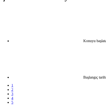
Konuyu başlat
Başlangıç tarih
1
2
3
4
5