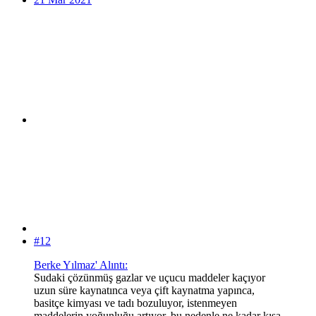
#12
Berke Yılmaz' Alıntı:
Sudaki çözünmüş gazlar ve uçucu maddeler kaçıyor
uzun süre kaynatınca veya çift kaynatma yapınca,
basitçe kimyası ve tadı bozuluyor, istenmeyen
maddelerin yoğunluğu artıyor, bu nedenle ne kadar kısa