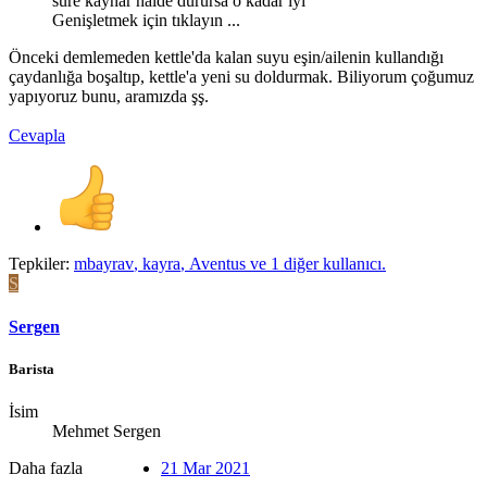
süre kaynar halde durursa o kadar iyi
Genişletmek için tıklayın ...
Önceki demlemeden kettle'da kalan suyu eşin/ailenin kullandığı
çaydanlığa boşaltıp, kettle'a yeni su doldurmak. Biliyorum çoğumuz
yapıyoruz bunu, aramızda şş.
Cevapla
Tepkiler:
mbayrav
,
kayra
,
Aventus
ve 1 diğer kullanıcı.
S
Sergen
Barista
İsim
Mehmet Sergen
Daha fazla
21 Mar 2021