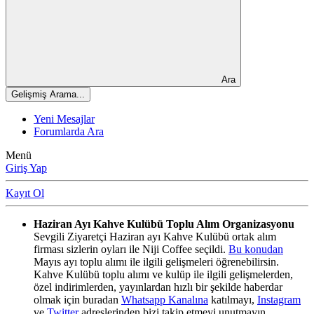
Ara
Gelişmiş Arama...
Yeni Mesajlar
Forumlarda Ara
Menü
Giriş Yap
Kayıt Ol
Haziran Ayı Kahve Kulübü Toplu Alım Organizasyonu
Sevgili Ziyaretçi Haziran ayı Kahve Kulübü ortak alım
firması sizlerin oyları ile Niji Coffee seçildi.
Bu konudan
Mayıs ayı toplu alımı ile ilgili gelişmeleri öğrenebilirsin.
Kahve Kulübü toplu alımı ve kulüp ile ilgili gelişmelerden,
özel indirimlerden, yayınlardan hızlı bir şekilde haberdar
olmak için buradan
Whatsapp Kanalına
katılmayı,
Instagram
ve
Twitter
adreslerinden bizi takip etmeyi unutmayın.