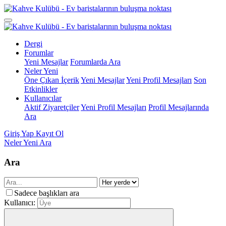
Dergi
Forumlar
Yeni Mesajlar
Forumlarda Ara
Neler Yeni
Öne Çıkan İçerik
Yeni Mesajlar
Yeni Profil Mesajları
Son
Etkinlikler
Kullanıcılar
Aktif Ziyaretçiler
Yeni Profil Mesajları
Profil Mesajlarında
Ara
Giriş Yap
Kayıt Ol
Neler Yeni
Ara
Ara
Sadece başlıkları ara
Kullanıcı: