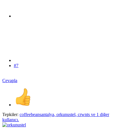
#7
Cevapla
Tepkiler:
coffeebeansantalya
,
orkunustel
,
crwnts
ve 1 diğer
kullanıcı.