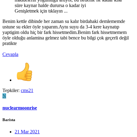
süre kaynar halde durursa o kadar iyi
Genişletmek için tıklayın ...
Benim kettle dibinde her zaman su kalır birdahaki demlememde
ustune su ekler öyle yaparım.Aynı suyu da 3-4 kere kaynatıp
yaptigim oldu hiç bir fark hissetmedim.Benim fark hissetmemem
öyle olduğu anlamina gelmez tabi bence bu bilgi çok geçerli değil
pratikte
Cevapla
Tepkiler:
cms21
N
nuclearmoonrise
Barista
21 Mar 2021