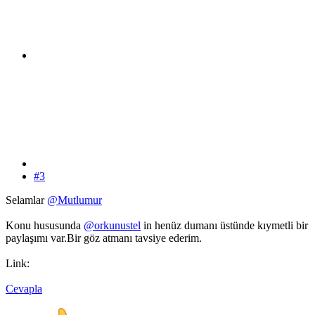
#3
Selamlar
@Mutlumur
Konu hususunda
@orkunustel
in henüz dumanı üstünde kıymetli bir
paylaşımı var.Bir göz atmanı tavsiye ederim.
Link:
Cevapla