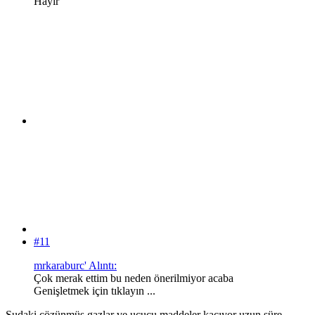
Hayır
#11
mrkaraburc' Alıntı:
Çok merak ettim bu neden önerilmiyor acaba
Genişletmek için tıklayın ...
Sudaki çözünmüş gazlar ve uçucu maddeler kaçıyor uzun süre