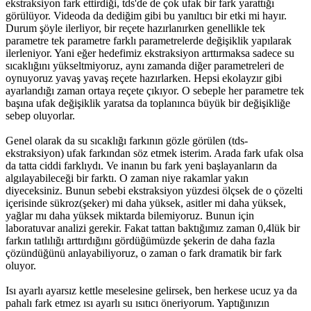
ekstraksiyon fark ettirdiği, tds'de de çok ufak bir fark yarattığı
görülüyor. Videoda da dediğim gibi bu yanıltıcı bir etki mi hayır.
Durum şöyle ilerliyor, bir reçete hazırlanırken genellikle tek
parametre tek parametre farklı parametrelerde değişiklik yapılarak
ilerleniyor. Yani eğer hedefimiz ekstraksiyon arttırmaksa sadece su
sıcaklığını yükseltmiyoruz, aynı zamanda diğer parametreleri de
oynuyoruz yavaş yavaş reçete hazırlarken. Hepsi ekolayzır gibi
ayarlandığı zaman ortaya reçete çıkıyor. O sebeple her parametre tek
başına ufak değişiklik yaratsa da toplanınca büyük bir değişikliğe
sebep oluyorlar.
Genel olarak da su sıcaklığı farkının gözle görülen (tds-
ekstraksiyon) ufak farkından söz etmek isterim. Arada fark ufak olsa
da tatta ciddi farklıydı. Ve inanın bu fark yeni başlayanların da
algılayabileceği bir farktı. O zaman niye rakamlar yakın
diyeceksiniz. Bunun sebebi ekstraksiyon yüzdesi ölçsek de o çözelti
içerisinde sükroz(şeker) mi daha yüksek, asitler mi daha yüksek,
yağlar mı daha yüksek miktarda bilemiyoruz. Bunun için
laboratuvar analizi gerekir. Fakat tattan baktığımız zaman 0,4lük bir
farkın tatlılığı arttırdığını gördüğümüzde şekerin de daha fazla
çözündüğünü anlayabiliyoruz, o zaman o fark dramatik bir fark
oluyor.
Isı ayarlı ayarsız kettle meselesine gelirsek, ben herkese ucuz ya da
pahalı fark etmez ısı ayarlı su ısıtıcı öneriyorum. Yaptığınızın