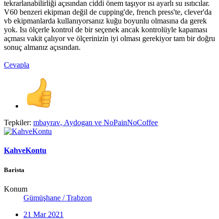
tekrarlanabilirliği açısından ciddi önem taşıyor ısı ayarlı su ısıtıcılar.
V60 benzeri ekipman değil de cupping'de, french press'te, clever'da
vb ekipmanlarda kullanıyorsanız kuğu boyunlu olmasına da gerek
yok. Isı ölçerle kontrol de bir seçenek ancak kontrolüyle kapaması
açması vakit çalıyor ve ölçerinizin iyi olması gerekiyor tam bir doğru
sonuç almanız açısından.
Cevapla
Tepkiler:
mbayrav
,
Aydogan
ve
NoPainNoCoffee
KahveKontu
Barista
Konum
Gümüşhane / Trabzon
21 Mar 2021