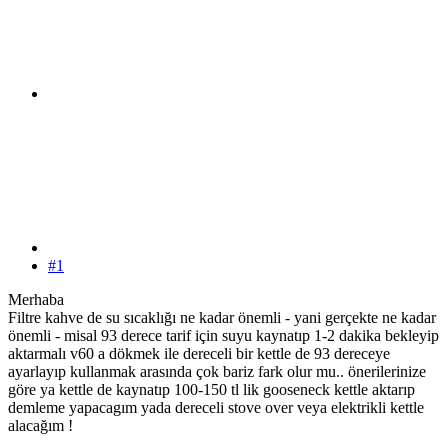
#1
Merhaba
Filtre kahve de su sıcaklığı ne kadar önemli - yani gerçekte ne kadar
önemli - misal 93 derece tarif için suyu kaynatıp 1-2 dakika bekleyip
aktarmalı v60 a dökmek ile dereceli bir kettle de 93 dereceye
ayarlayıp kullanmak arasında çok bariz fark olur mu.. önerilerinize
göre ya kettle de kaynatıp 100-150 tl lik gooseneck kettle aktarıp
demleme yapacagım yada dereceli stove over veya elektrikli kettle
alacağım !