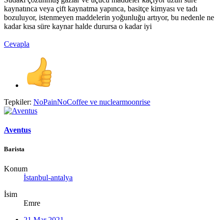
kaynatınca veya çift kaynatma yapınca, basitçe kimyası ve tadı
bozuluyor, istenmeyen maddelerin yoğunluğu artıyor, bu nedenle ne
kadar kısa süre kaynar halde durursa o kadar iyi
Cevapla
Tepkiler:
NoPainNoCoffee
ve
nuclearmoonrise
Aventus
Barista
Konum
İstanbul-antalya
İsim
Emre
21 Mar 2021