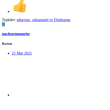
Tepkiler:
mbayrav
,
orkunustel
ve
Florbongg
N
nuclearmoonrise
Barista
21 Mar 2021