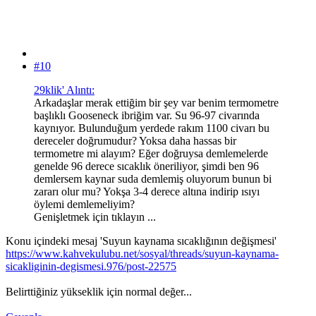
#10
29klik' Alıntı:
Arkadaşlar merak ettiğim bir şey var benim termometre
başlıklı Gooseneck ibriğim var. Su 96-97 civarında
kaynıyor. Bulunduğum yerdede rakım 1100 civarı bu
dereceler doğrumudur? Yoksa daha hassas bir
termometre mi alayım? Eğer doğruysa demlemelerde
genelde 96 derece sıcaklık öneriliyor, şimdi ben 96
demlersem kaynar suda demlemiş oluyorum bunun bi
zararı olur mu? Yokşa 3-4 derece altına indirip ısıyı
öylemi demlemeliyim?
Genişletmek için tıklayın ...
Konu içindeki mesaj 'Suyun kaynama sıcaklığının değişmesi'
https://www.kahvekulubu.net/sosyal/threads/suyun-kaynama-
sicakliginin-degismesi.976/post-22575
Belirttiğiniz yükseklik için normal değer...