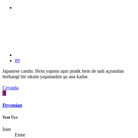
#9
Japanese candır. Hem yapımı aşırı pratik hem de tadı açısından
herhangi bir sıkıntı yaşamadım şu ana kadar.
Cevapla
D
Drconian
Yeni Üye
İsim
Emre