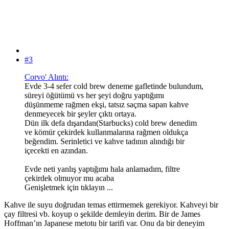
#3
Corvo' Alıntı:
Evde 3-4 sefer cold brew deneme gafletinde bulundum,
süreyi öğütümü vs her şeyi doğru yaptığımı
düşünmeme rağmen ekşi, tatsız saçma sapan kahve
denmeyecek bir şeyler çıktı ortaya.
Dün ilk defa dışarıdan(Starbucks) cold brew denedim
ve kömür çekirdek kullanmalarına rağmen oldukça
beğendim. Serinletici ve kahve tadının alındığı bir
içecekti en azından.
Evde neti yanlış yaptığımı hala anlamadım, filtre
çekirdek olmuyor mu acaba
Genişletmek için tıklayın ...
Kahve ile suyu doğrudan temas ettirmemek gerekiyor. Kahveyi bir
çay filtresi vb. koyup o şekilde demleyin derim. Bir de James
Hoffman’ın Japanese metotu bir tarifi var. Onu da bir deneyim