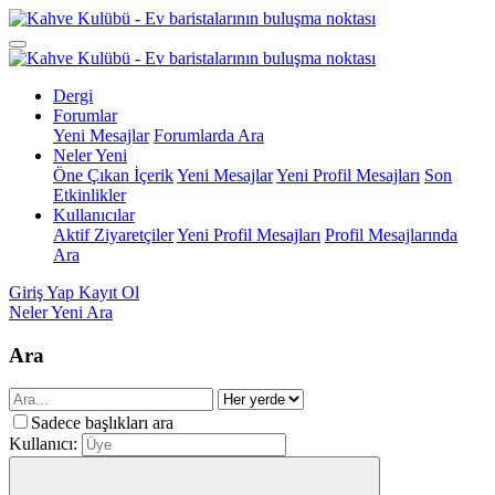
Dergi
Forumlar
Yeni Mesajlar
Forumlarda Ara
Neler Yeni
Öne Çıkan İçerik
Yeni Mesajlar
Yeni Profil Mesajları
Son
Etkinlikler
Kullanıcılar
Aktif Ziyaretçiler
Yeni Profil Mesajları
Profil Mesajlarında
Ara
Giriş Yap
Kayıt Ol
Neler Yeni
Ara
Ara
Sadece başlıkları ara
Kullanıcı: