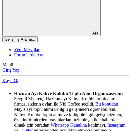
Ara
Gelişmiş Arama...
Yeni Mesajlar
Forumlarda Ara
Menü
Giriş Yap
Kayıt Ol
Haziran Ayı Kahve Kulübü Toplu Alım Organizasyonu
Sevgili Ziyaretçi Haziran ayı Kahve Kulübü ortak alım
firması sizlerin oyları ile Niji Coffee seçildi.
Bu konudan
Mayıs ayı toplu alımı ile ilgili gelişmeleri öğrenebilirsin.
Kahve Kulübü toplu alımı ve kulüp ile ilgili gelişmelerden,
özel indirimlerden, yayınlardan hızlı bir şekilde haberdar
olmak için buradan
Whatsapp Kanalına
katılmayı,
Instagram
ve
Twitter
adreslerinden bizi takip etmeyi unutmayın.