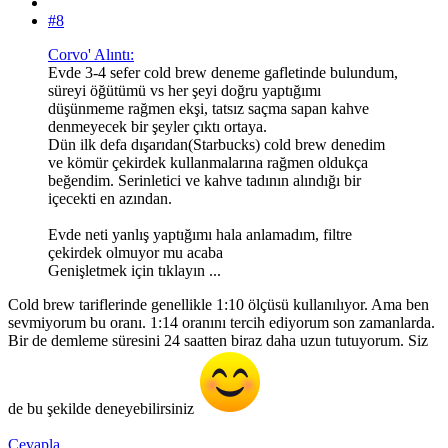
#8
Corvo' Alıntı:
Evde 3-4 sefer cold brew deneme gafletinde bulundum,
süreyi öğütümü vs her şeyi doğru yaptığımı
düşünmeme rağmen ekşi, tatsız saçma sapan kahve
denmeyecek bir şeyler çıktı ortaya.
Dün ilk defa dışarıdan(Starbucks) cold brew denedim
ve kömür çekirdek kullanmalarına rağmen oldukça
beğendim. Serinletici ve kahve tadının alındığı bir
içecekti en azından.
Evde neti yanlış yaptığımı hala anlamadım, filtre
çekirdek olmuyor mu acaba
Genişletmek için tıklayın ...
Cold brew tariflerinde genellikle 1:10 ölçüsü kullanılıyor. Ama ben
sevmiyorum bu oranı. 1:14 oranını tercih ediyorum son zamanlarda.
Bir de demleme süresini 24 saatten biraz daha uzun tutuyorum. Siz
de bu şekilde deneyebilirsiniz
Cevapla