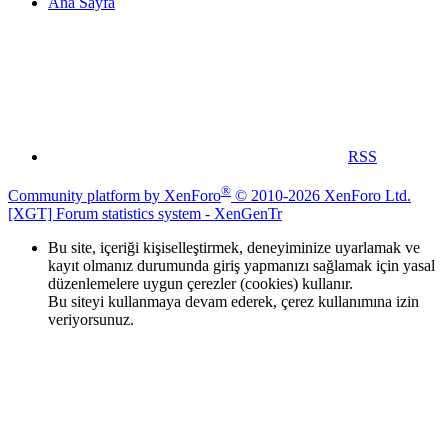
Ana Sayfa
RSS
®
Community platform by XenForo
© 2010-2026 XenForo Ltd.
[XGT] Forum statistics system
- XenGenTr
Bu site, içeriği kişiselleştirmek, deneyiminize uyarlamak ve
kayıt olmanız durumunda giriş yapmanızı sağlamak için yasal
düzenlemelere uygun çerezler (cookies) kullanır.
Bu siteyi kullanmaya devam ederek, çerez kullanımına izin
veriyorsunuz.